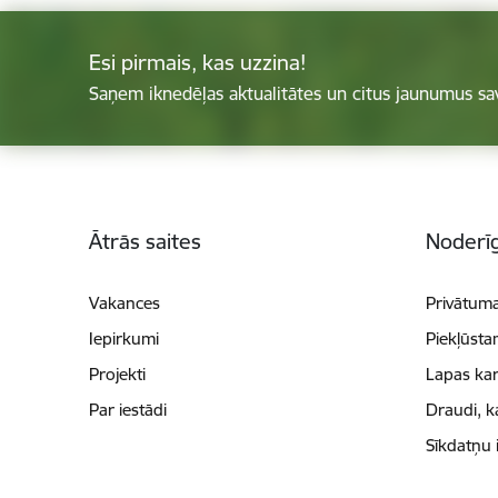
Esi pirmais, kas uzzina!
Saņem iknedēļas aktualitātes un citus jaunumus sa
Kājene
Ātrās saites
Noderīg
Vakances
Privātuma
Iepirkumi
Piekļūsta
Projekti
Lapas kar
Par iestādi
Draudi, k
Sīkdatņu 