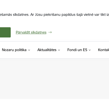
iešamās sīkdatnes. Ar Jūsu piekrišanu papildus šajā vietnē var tikt i
Pārvaldīt sīkdatnes
Nozaru politika
Aktualitātes
Fondi un ES
Kontak