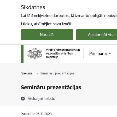
Pāriet uz lapas saturu
Sīkdatnes
Lai šī tīmekļvietne darbotos, tā izmanto obligāti nepiec
Lūdzu, atzīmējiet savu izvēli:
Noraidīt
Apstiprināt visas
Par mums
Sākums
Semināru prezentācijas
Semināru prezentācijas
Atskaņot tekstu
Publicēts: 06.11.2023.