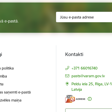
vā e-pastā.
i
Kontakti
 politika
+371 66016740
E-pasts:
pasts@varam.gov.lv
mība
Peldu iela 25, Rīga, LV-
te
Latvija
as saņemti e-pastā
izvēles maiņa