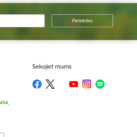
Sekojiet mums
1494,