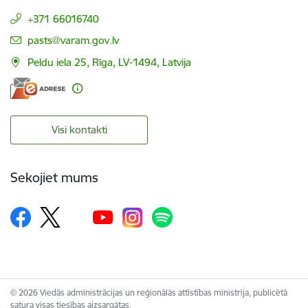
+371 66016740
E-pasts:
pasts@varam.gov.lv
Peldu iela 25, Rīga, LV-1494, Latvija
Visi kontakti
Sekojiet mums
© 2026 Viedās administrācijas un reģionālās attīstības ministrija, publicētā
satura visas tiesības aizsargātas.