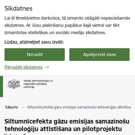
Pāriet uz lapas saturu
Sīkdatnes
Spied
lai meklētu
Enter
Lai šī tīmekļvietne darbotos, tā izmanto obligāti nepieciešamās
sīkdatnes. Ar Jūsu piekrišanu papildus šajā vietnē var tikt
izmantotas statistikas un sociālo mediju sīkdatnes.
Lūdzu, atzīmējiet savu izvēli:
Noraidīt
Apstiprināt visas
Pārvaldīt sīkdatnes
Sākums
Siltumnīcefekta gāzu emisijas samazinošu tehnoloģiju attīstīšana 
Siltumnīcefekta gāzu emisijas samazinošu
tehnoloģiju attīstīšana un pilotprojektu