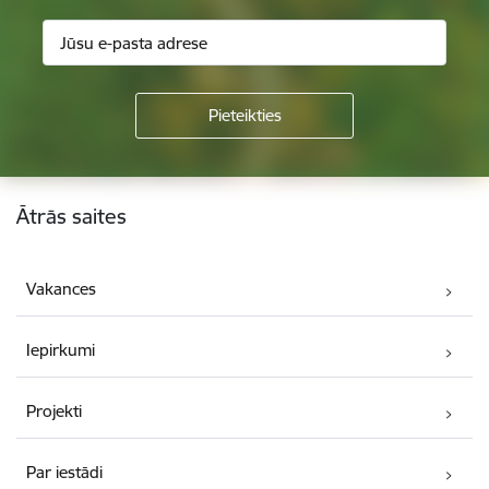
Kājene
Ātrās saites
Vakances
Iepirkumi
Projekti
Par iestādi