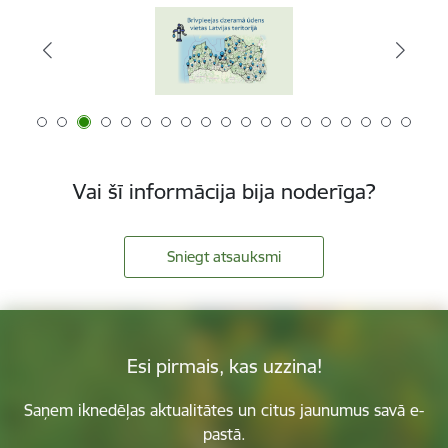
Vai šī informācija bija noderīga?
Sniegt atsauksmi
Esi pirmais, kas uzzina!
Saņem iknedēļas aktualitātes un citus jaunumus savā e-
pastā.