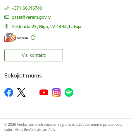
+371 66016740
E-pasts:
pasts@varam.gov.lv
Peldu iela 25, Rīga, LV-1494, Latvija
Visi kontakti
Sekojiet mums
© 2026 Viedās administrācijas un reģionālās attīstības ministrija, publicētā
satura visas tiesības aizsargātas.