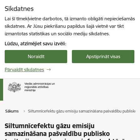
Pāriet uz lapas saturu
Sīkdatnes
Spied
lai meklētu
Enter
Lai šī tīmekļvietne darbotos, tā izmanto obligāti nepieciešamās
sīkdatnes. Ar Jūsu piekrišanu papildus šajā vietnē var tikt
izmantotas statistikas un sociālo mediju sīkdatnes.
Lūdzu, atzīmējiet savu izvēli:
Noraidīt
Apstiprināt visas
Pārvaldīt sīkdatnes
Sākums
Siltumnīcefektu gāzu emisiju samazināšana pašvaldību publisko t
Siltumnīcefektu gāzu emisiju
samazināšana pašvaldību publisko