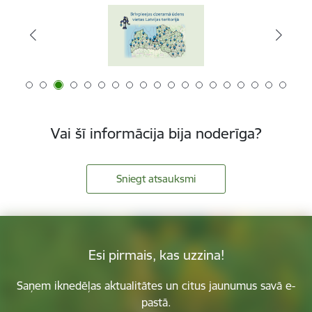
Vai šī informācija bija noderīga?
Sniegt atsauksmi
Esi pirmais, kas uzzina!
Saņem iknedēļas aktualitātes un citus jaunumus savā e-
pastā.