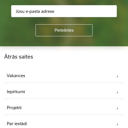
Kājene
Ātrās saites
Vakances
Iepirkumi
Projekti
Par iestādi