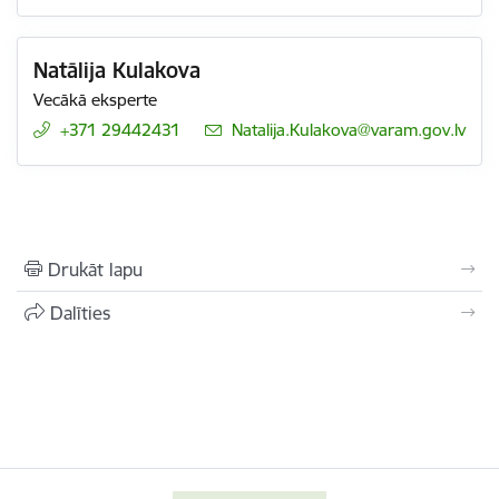
Natālija Kulakova
Vecākā eksperte
+371 29442431
E-pasts:
Natalija.Kulakova@varam.gov.lv
Drukāt lapu
Dalīties