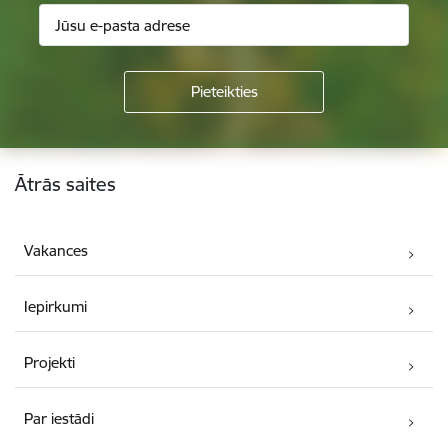
Kājene
Ātrās saites
Vakances
Iepirkumi
Projekti
Par iestādi