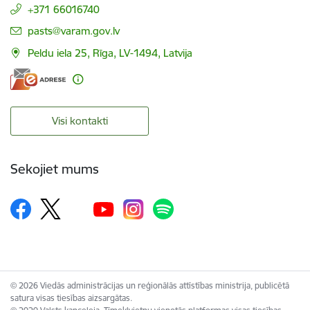
+371 66016740
E-pasts:
pasts@varam.gov.lv
Peldu iela 25, Rīga, LV-1494, Latvija
Visi kontakti
Sekojiet mums
© 2026 Viedās administrācijas un reģionālās attīstības ministrija, publicētā
satura visas tiesības aizsargātas.