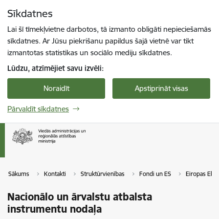
Pāriet uz lapas saturu
Sīkdatnes
Spied
lai meklētu
Enter
Lai šī tīmekļvietne darbotos, tā izmanto obligāti nepieciešamās
sīkdatnes. Ar Jūsu piekrišanu papildus šajā vietnē var tikt
izmantotas statistikas un sociālo mediju sīkdatnes.
Lūdzu, atzīmējiet savu izvēli:
Noraidīt
Apstiprināt visas
Pārvaldīt sīkdatnes
Sākums
Kontakti
Struktūrvienības
Fondi un ES
Eiropas Eko
Nacionālo un ārvalstu atbalsta
instrumentu nodaļa