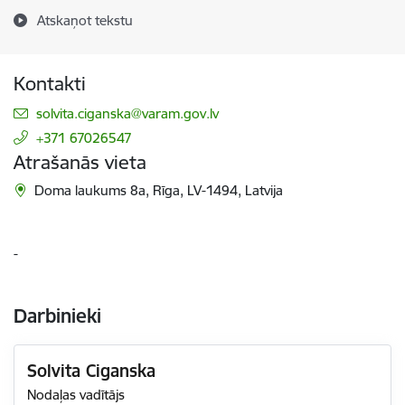
Atskaņot tekstu
Kontakti
E-pasts:
solvita.ciganska@varam.gov.lv
+371 67026547
Atrašanās vieta
Doma laukums 8a, Rīga, LV-1494, Latvija
-
Darbinieki
Solvita Ciganska
Nodaļas vadītājs