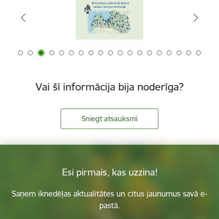
Vai šī informācija bija noderīga?
Sniegt atsauksmi
Esi pirmais, kas uzzina!
Saņem iknedēļas aktualitātes un citus jaunumus savā e-
pastā.