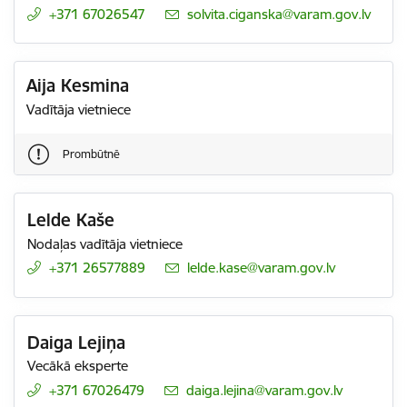
+371 67026547
E-pasts:
solvita.ciganska@varam.gov.lv
Aija Kesmina
Vadītāja vietniece
Prombūtnē
Lelde Kaše
Nodaļas vadītāja vietniece
+371 26577889
E-pasts:
lelde.kase@varam.gov.lv
Daiga Lejiņa
Vecākā eksperte
+371 67026479
E-pasts:
daiga.lejina@varam.gov.lv