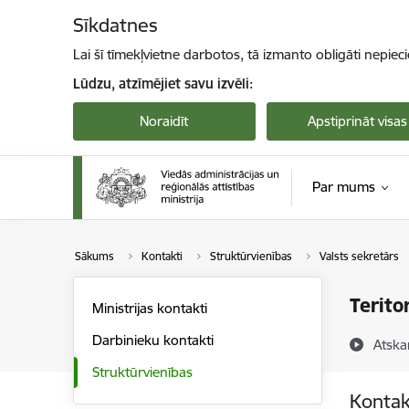
Pāriet uz lapas saturu
Sīkdatnes
Lai šī tīmekļvietne darbotos, tā izmanto obligāti nepiec
Lūdzu, atzīmējiet savu izvēli:
Noraidīt
Apstiprināt visas
Par mums
Sākums
Kontakti
Struktūrvienības
Valsts sekretārs
Terito
Ministrijas kontakti
Darbinieku kontakti
Atska
Struktūrvienības
Kontak