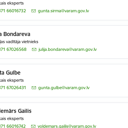
ais eksperts
371 66016732
E-pasts:
gunta.sirma@varam.gov.lv
ja Bondareva
as vadītāja vietnieks
371 67026568
E-pasts:
julija.bondareva@varam.gov.lv
ta Gulbe
ais eksperts
371 67026431
E-pasts:
gunta.gulbe@varam.gov.lv
emārs Gailis
ais eksperts
371 66016742
E-pasts:
voldemars.gailis@varam.gov.lv