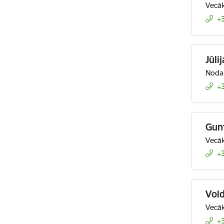
Vecāk
+
Jūli
Nodaļ
+
Gun
Vecāk
+
Vold
Vecāk
+