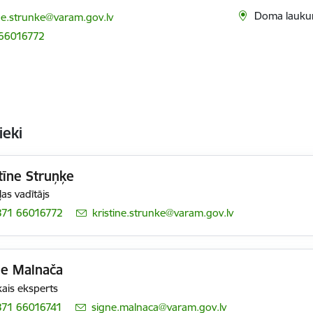
ts:
Doma lauku
ine.strunke@varam.gov.lv
 66016772
ieki
tīne Struņķe
as vadītājs
371 66016772
E-pasts:
kristine.strunke@varam.gov.lv
ne Malnača
ais eksperts
371 66016741
E-pasts:
signe.malnaca@varam.gov.lv