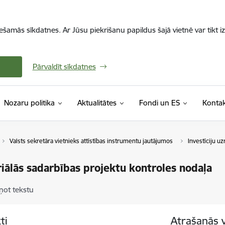
iešamās sīkdatnes. Ar Jūsu piekrišanu papildus šajā vietnē var tikt i
Pārvaldīt sīkdatnes
Nozaru politika
Aktualitātes
Fondi un ES
Kontak
Valsts sekretāra vietnieks attīstības instrumentu jautājumos
Investīciju u
riālās sadarbības projektu kontroles nodaļa
ņot tekstu
ti
Atrašanās 