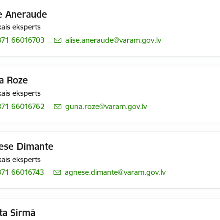
se Aneraude
ais eksperts
371 66016703
E-pasts:
alise.aneraude@varam.gov.lv
a Roze
ais eksperts
371 66016762
E-pasts:
guna.roze@varam.gov.lv
ese Dimante
ais eksperts
371 66016743
E-pasts:
agnese.dimante@varam.gov.lv
ta Sirmā