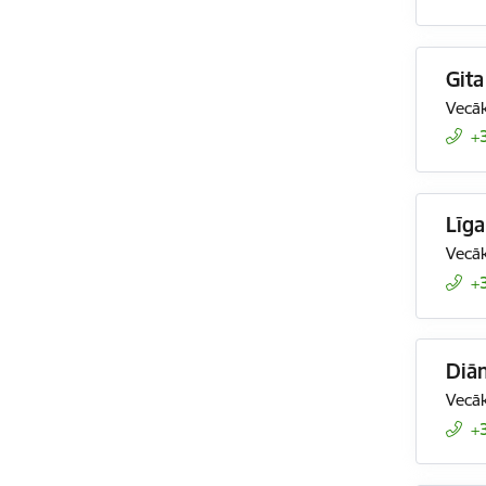
Git
Vecāk
+
Līg
Vecāk
+
Diān
Vecāk
+