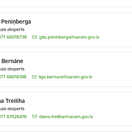
a Peniņberga
ais eksperts
371 66016738
E-pasts:
gita.peninberga@varam.gov.lv
a Bernāne
ais eksperts
371 66016748
E-pasts:
liga.bernane@varam.gov.lv
a Treiliha
ais eksperts
371 67026476
E-pasts:
diana.treiliha@varam.gov.lv