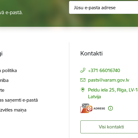
vā e-pastā.
i
Kontakti
 politika
+371 66016740
E-pasts:
pasts@varam.gov.lv
mība
Peldu iela 25, Rīga, LV-
te
Latvija
as saņemti e-pastā
izvēles maiņa
Visi kontakti