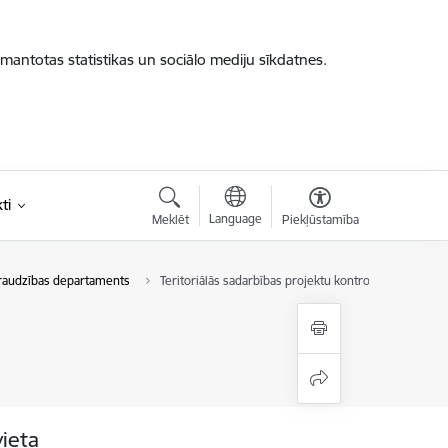
zmantotas statistikas un sociālo mediju sīkdatnes.
ti
Language
Meklēt
Piekļūstamība
zraudzības departaments
Teritoriālās sadarbības projektu kontroles nodaļa
vieta