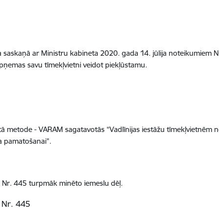
ija saskaņā ar Ministru kabineta 2020. gada 14. jūlija noteikumiem N
apņemas savu tīmekļvietni veidot piekļūstamu.
otā metode - VARAM sagatavotās “Vadlīnijas iestāžu tīmekļvietnēm 
a pamatošanai”.
m Nr. 445 turpmāk minēto iemeslu dēļ.
 Nr. 445