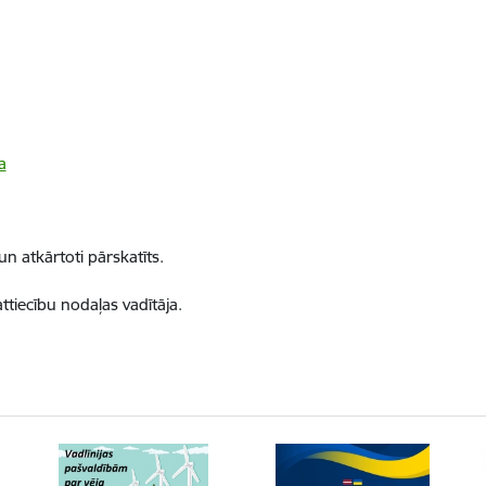
a
n atkārtoti pārskatīts.
tiecību nodaļas vadītāja.