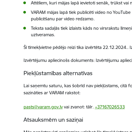
Attēliem, kuri mājas lapā ievietoti senāk, trūkst vai 
VARAM mājas lapā tiek publicēti video no YouTube u
publicēšanu par video redzamo.
Teksta sadaļās tiek izlaists kāds no virsrakstu līmeņi
uztveramas.
Šī tīmekļvietne pēdējo reizi tika izvērtēta 22.12.2024..
Izvērtējumu apliecinošs dokuments: Izvērtējumu apli
Piekļūstamības alternatīvas
Lai saņemtu saturu, kas šobrīd nav piekļūstams, citā 
sazināties ar VARAM rakstot:
pasts@varam.gov.lv
vai zvanot: tālr.
+37167026533
Atsauksmēm un saziņai