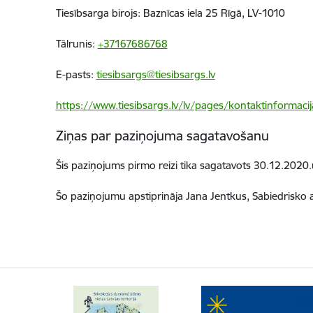
Tiesībsarga birojs: Baznīcas iela 25 Rīgā, LV-1010
Tālrunis:
+37167686768
E-pasts:
tiesibsargs@tiesibsargs.lv
https://www.tiesibsargs.lv/lv/pages/kontaktinformacij
Ziņas par paziņojuma sagatavošanu
Šis paziņojums pirmo reizi tika sagatavots 30.12.2020.u
Šo paziņojumu apstiprināja Jana Jentkus, Sabiedrisko at