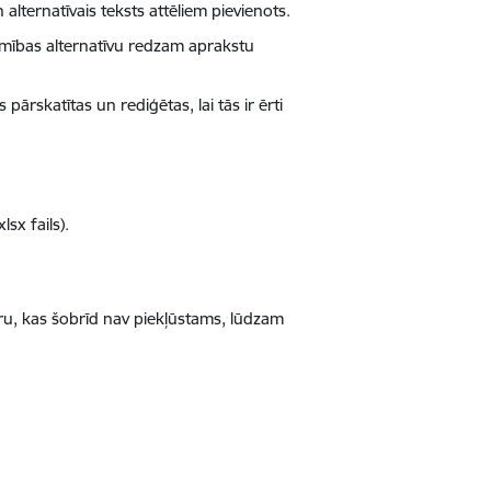
 alternatīvais teksts attēliem pievienots.
amības alternatīvu redzam aprakstu
pārskatītas un rediģētas, lai tās ir ērti
xlsx fails).
ru, kas šobrīd nav piekļūstams, lūdzam