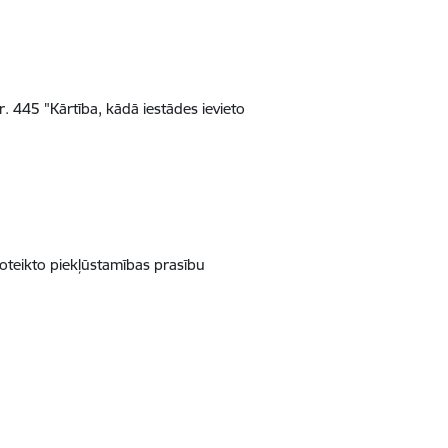
r. 445 "Kārtība, kādā iestādes ievieto
noteikto piekļūstamības prasību