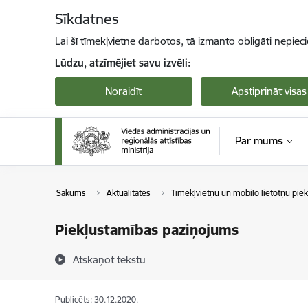
Pāriet uz lapas saturu
Sīkdatnes
Lai šī tīmekļvietne darbotos, tā izmanto obligāti nepiec
Lūdzu, atzīmējiet savu izvēli:
Noraidīt
Apstiprināt visas
Par mums
Sākums
Aktualitātes
Tīmekļvietņu un mobilo lietotņu pie
Piekļustamības paziņojums
Atskaņot tekstu
Publicēts: 30.12.2020.