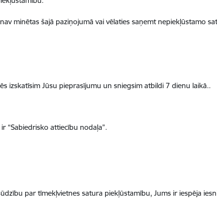
piekļūstamību.
 nav minētas šajā paziņojumā vai vēlaties saņemt nepiekļūstamo sat
s izskatīsim Jūsu pieprasījumu un sniegsim atbildi 7 dienu laikā..
ir “Sabiedrisko attiecību nodaļa”.
ūdzību par tīmekļvietnes satura piekļūstamību, Jums ir iespēja iesn