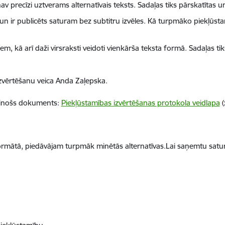
nav precīzi uztverams alternatīvais teksts. Sadaļas tiks pārskatītas un
n ir publicēts saturam bez subtitru izvēles. Kā turpmāko piekļūst
em, kā arī daži virsraksti veidoti vienkārša teksta formā. Sadaļas tiks 
 Izvērtēšanu veica Anda Zaļepska.
ecinošs dokuments:
Piekļūstamības izvērtēšanas protokola veidlapa
(
formātā, piedāvājam turpmāk minētās alternatīvas.Lai saņemtu satu