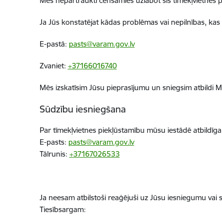
Mēs nepārtraukti cenšamies uzlabot šīs tīmekļvietnes 
Ja Jūs konstatējat kādas problēmas vai nepilnības, kas
E-pastā:
pasts@varam.gov.lv
Zvaniet:
+37166016740
Mēs izskatīsim Jūsu pieprasījumu un sniegsim atbildi Mē
Sūdzību iesniegšana
Par tīmekļvietnes piekļūstamību mūsu iestādē atbildīga 
E-pasts:
pasts@varam.gov.lv
Tālrunis:
+37167026533
Ja neesam atbilstoši reaģējuši uz Jūsu iesniegumu vai s
Tiesībsargam: