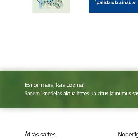
Esi pirmais, kas uzzina!
Saņem iknedēļas aktualitātes un citus jaunumus sa
Kājene
Ātrās saites
Noderīg