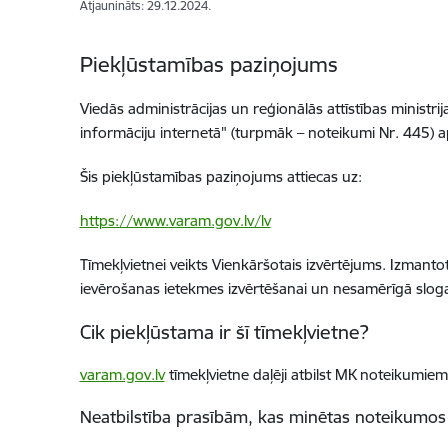
Atjaunināts: 29.12.2024.
Piekļūstamības paziņojums
Viedās administrācijas un reģionālās attīstības ministr
informāciju internetā" (turpmāk – noteikumi Nr. 445) 
Šis piekļūstamības paziņojums attiecas uz:
https://www.varam.gov.lv/lv
Tīmekļvietnei veikts Vienkāršotais izvērtējums. Izmant
ievērošanas ietekmes izvērtēšanai un nesamērīgā slog
Cik piekļūstama ir šī tīmekļvietne?
varam.gov.lv
tīmekļvietne daļēji atbilst MK noteikumie
Neatbilstība prasībām, kas minētas noteikumos