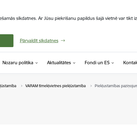
iešamās sīkdatnes. Ar Jūsu piekrišanu papildus šajā vietnē var tikt i
Pārvaldīt sīkdatnes
Nozaru politika
Aktualitātes
Fondi un ES
Kontak
kļūstamība
VARAM tīmekļvietnes piekļūstamība
Piekļustamības paziņoju