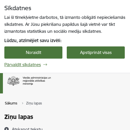
Pāriet uz lapas saturu
Sīkdatnes
Spied
lai meklētu
Enter
Lai šī tīmekļvietne darbotos, tā izmanto obligāti nepieciešamās
sīkdatnes. Ar Jūsu piekrišanu papildus šajā vietnē var tikt
izmantotas statistikas un sociālo mediju sīkdatnes.
Lūdzu, atzīmējiet savu izvēli:
Noraidīt
Apstiprināt visas
Pārvaldīt sīkdatnes
Sākums
Ziņu lapas
Ziņu lapas
Atskaņot tekstu