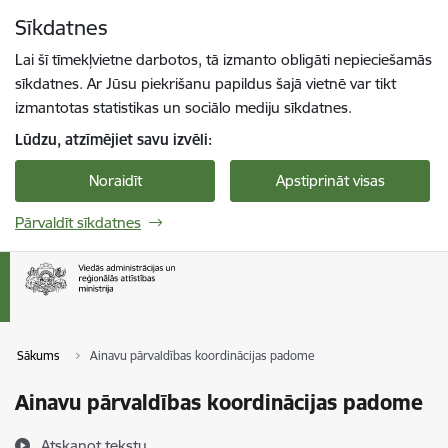
Pāriet uz lapas saturu
Sīkdatnes
Spied
lai meklētu
Enter
Lai šī tīmekļvietne darbotos, tā izmanto obligāti nepieciešamās
sīkdatnes. Ar Jūsu piekrišanu papildus šajā vietnē var tikt
izmantotas statistikas un sociālo mediju sīkdatnes.
Lūdzu, atzīmējiet savu izvēli:
Noraidīt
Apstiprināt visas
Pārvaldīt sīkdatnes
Sākums
Ainavu pārvaldības koordinācijas padome
Ainavu pārvaldības koordinācijas padome
Atskaņot tekstu