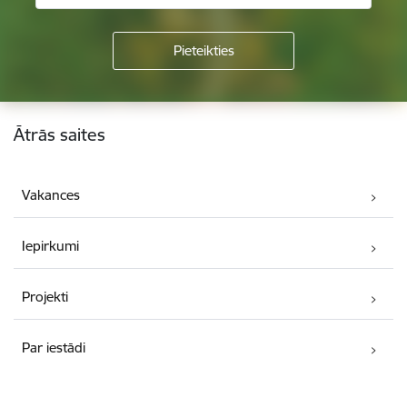
Kājene
Ātrās saites
Vakances
Iepirkumi
Projekti
Par iestādi