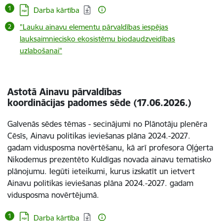
Lejupielādēt:
Darba kārtība
"Lauku ainavu elementu pārvaldības iespējas
lauksaimniecisko ekosistēmu biodaudzveidības
uzlabošanai"
Astotā Ainavu pārvaldības
koordinācijas padomes sēde (17.06.2026.)
Galvenās sēdes tēmas - secinājumi no Plānotāju plenēra
Cēsīs, Ainavu politikas ieviešanas plāna 2024.-2027.
gadam vidusposma novērtēšanu, kā arī profesora Oļģerta
Nikodemus prezentēto Kuldīgas novada ainavu tematisko
plānojumu. Iegūti ieteikumi, kurus izskatīt un ietvert
Ainavu politikas ieviešanas plāna 2024.-2027. gadam
vidusposma novērtējumā.
Lejupielādēt:
Darba kārtība