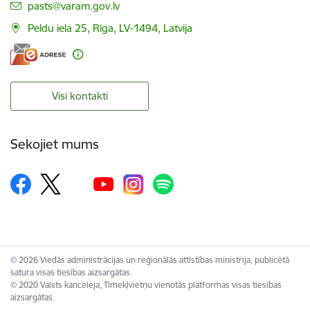
E-pasts:
pasts@varam.gov.lv
Peldu iela 25, Rīga, LV-1494, Latvija
Visi kontakti
Sekojiet mums
© 2026 Viedās administrācijas un reģionālās attīstības ministrija, publicētā
satura visas tiesības aizsargātas.
© 2020 Valsts kanceleja, Tīmekļvietņu vienotās platformas visas tiesības
aizsargātas.