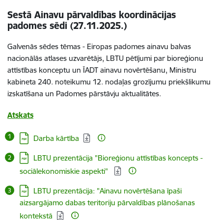
Sestā Ainavu pārvaldības koordinācijas
padomes sēdi (27.11.2025.)
Galvenās sēdes tēmas - Eiropas padomes ainavu balvas
nacionālās atlases uzvarētājs, LBTU pētījumi par bioreģionu
attīstības konceptu un ĪADT ainavu novērtēšanu, Ministru
kabineta 240. noteikumu 12. nodaļas grozījumu priekšlikumu
izskatīšana un Padomes pārstāvju aktualitātes.
Atskats
Lejupielādēt:
Darba kārtība
Lejupielādēt:
LBTU prezentācija "Bioreģionu attīstības koncepts -
sociālekonomiskie aspekti"
Lejupielādēt:
LBTU prezentācija: "Ainavu novērtēšana īpaši
aizsargājamo dabas teritoriju pārvaldības plānošanas
kontekstā