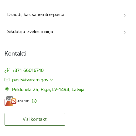
Draudi, kas saņemti e-pastā
Sīkdatņu izvēles maiņa
Kontakti
+371 66016740
E-pasts:
pasts@varam.gov.lv
Peldu iela 25, Rīga, LV-1494, Latvija
Visi kontakti