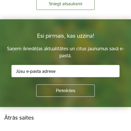
Sniegt atsauksmi
Esi pirmais, kas uzzina!
Saņem iknedēļas aktualitātes un citus jaunumus savā e-
pastā.
Kājene
Ātrās saites