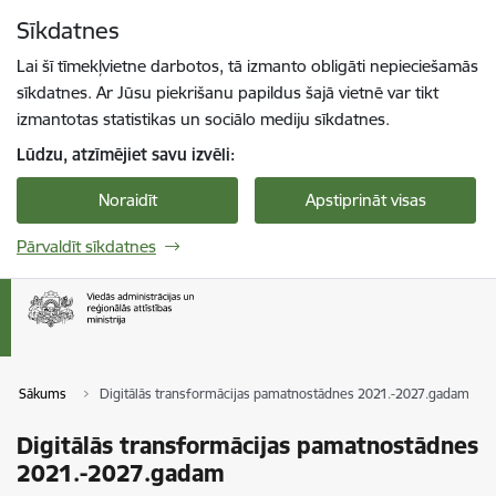
Pāriet uz lapas saturu
Sīkdatnes
Spied
lai meklētu
Enter
Lai šī tīmekļvietne darbotos, tā izmanto obligāti nepieciešamās
sīkdatnes. Ar Jūsu piekrišanu papildus šajā vietnē var tikt
izmantotas statistikas un sociālo mediju sīkdatnes.
Lūdzu, atzīmējiet savu izvēli:
Noraidīt
Apstiprināt visas
Pārvaldīt sīkdatnes
Sākums
Digitālās transformācijas pamatnostādnes 2021.-2027.gadam
Digitālās transformācijas pamatnostādnes
2021.-2027.gadam