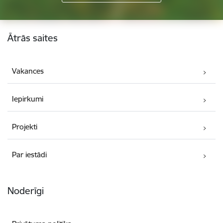
Kājene
Ātrās saites
Vakances
Iepirkumi
Projekti
Par iestādi
Noderīgi