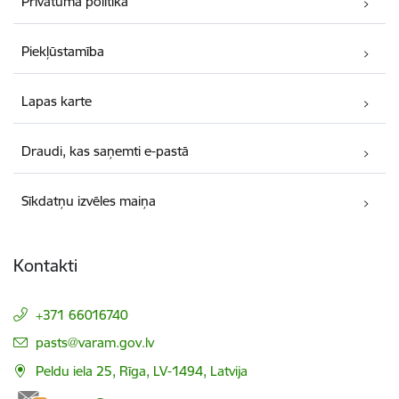
Privātuma politika
Piekļūstamība
Lapas karte
Draudi, kas saņemti e-pastā
Sīkdatņu izvēles maiņa
Kontakti
+371 66016740
E-pasts:
pasts@varam.gov.lv
Peldu iela 25, Rīga, LV-1494, Latvija