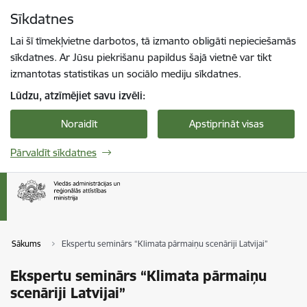
Pāriet uz lapas saturu
Sīkdatnes
Spied
lai meklētu
Enter
Lai šī tīmekļvietne darbotos, tā izmanto obligāti nepieciešamās
sīkdatnes. Ar Jūsu piekrišanu papildus šajā vietnē var tikt
izmantotas statistikas un sociālo mediju sīkdatnes.
Lūdzu, atzīmējiet savu izvēli:
Noraidīt
Apstiprināt visas
Pārvaldīt sīkdatnes
Sākums
Ekspertu seminārs “Klimata pārmaiņu scenāriji Latvijai”
Ekspertu seminārs “Klimata pārmaiņu
scenāriji Latvijai”