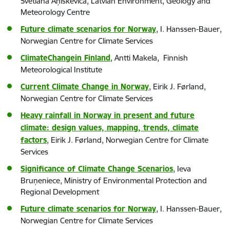
Svetlana Aņiskeviča, Latvian Environment, Geology and
Meteorology Centre
Future climate scenarios for Norway
, I. Hanssen-Bauer,
Norwegian Centre for Climate Services
ClimateChangein Finland
, Antti Makela, Finnish
Meteorological Institute
Current Climate Change in Norway
, Eirik J. Førland,
Norwegian Centre for Climate Services
Heavy rainfall in Norway in present and future
climate: design values, mapping, trends, climate
factors
, Eirik J. Førland, Norwegian Centre for Climate
Services
Significance of Climate Change Scenarios
, Ieva
Bruņeniece, Ministry of Environmental Protection and
Regional Development
Future climate scenarios for Norway
, I. Hanssen-Bauer,
Norwegian Centre for Climate Services