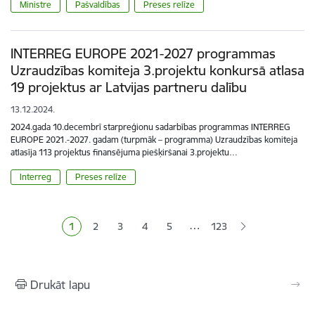
Ministre
Pašvaldības
Preses relīze
INTERREG EUROPE 2021-2027 programmas
Uzraudzības komiteja 3.projektu konkursā atlasa
19 projektus ar Latvijas partneru dalību
13.12.2024.
2024.gada 10.decembrī starpreģionu sadarbības programmas INTERREG
EUROPE 2021.-2027. gadam (turpmāk – programma) Uzraudzības komiteja
atlasīja 113 projektus finansējuma piešķiršanai 3.projektu…
Interreg
Preses relīze
Lapošana
…
1
2
3
4
5
123
Pašreizējā lapa
Lapa
Lapa
Lapa
Lapa
Drukāt lapu