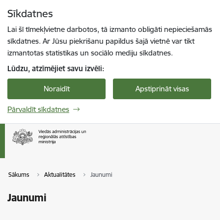
Pāriet uz lapas saturu
Sīkdatnes
Spied
lai meklētu
Enter
Lai šī tīmekļvietne darbotos, tā izmanto obligāti nepieciešamās
sīkdatnes. Ar Jūsu piekrišanu papildus šajā vietnē var tikt
izmantotas statistikas un sociālo mediju sīkdatnes.
Lūdzu, atzīmējiet savu izvēli:
Noraidīt
Apstiprināt visas
Pārvaldīt sīkdatnes
Sākums
Aktualitātes
Jaunumi
Jaunumi