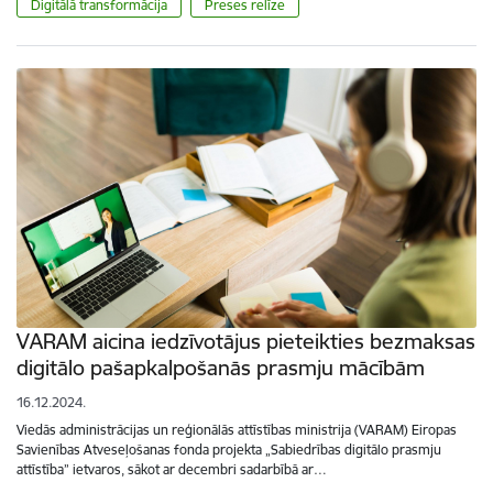
Digitālā transformācija
Preses relīze
VARAM aicina iedzīvotājus pieteikties bezmaksas
digitālo pašapkalpošanās prasmju mācībām
16.12.2024.
Viedās administrācijas un reģionālās attīstības ministrija (VARAM) Eiropas
Savienības Atveseļošanas fonda projekta „Sabiedrības digitālo prasmju
attīstība” ietvaros, sākot ar decembri sadarbībā ar…