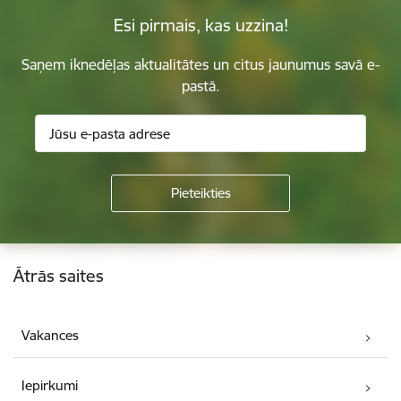
Esi pirmais, kas uzzina!
Saņem iknedēļas aktualitātes un citus jaunumus savā e-
pastā.
Kājene
Ātrās saites
Vakances
Iepirkumi