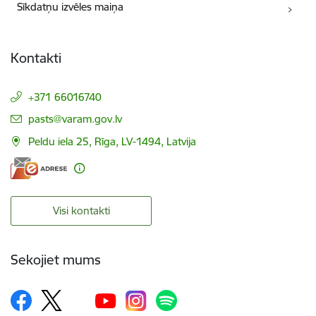
Sīkdatņu izvēles maiņa
Kontakti
+371 66016740
E-pasts:
pasts@varam.gov.lv
Peldu iela 25, Rīga, LV-1494, Latvija
Visi kontakti
Sekojiet mums