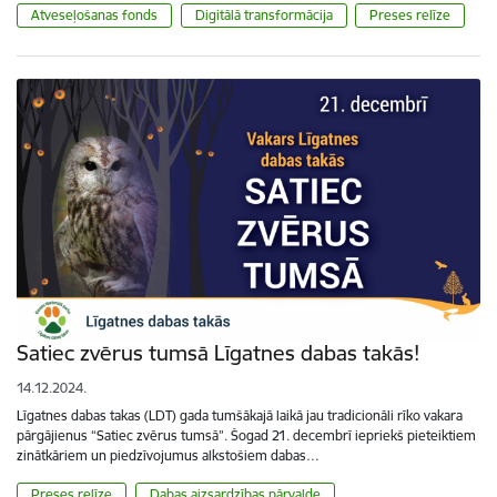
Atveseļošanas fonds
Digitālā transformācija
Preses relīze
Satiec zvērus tumsā Līgatnes dabas takās!
14.12.2024.
Līgatnes dabas takas (LDT) gada tumšākajā laikā jau tradicionāli rīko vakara
pārgājienus “Satiec zvērus tumsā”. Šogad 21. decembrī iepriekš pieteiktiem
zinātkāriem un piedzīvojumus alkstošiem dabas…
Preses relīze
​​​​​​​Dabas aizsardzības pārvalde