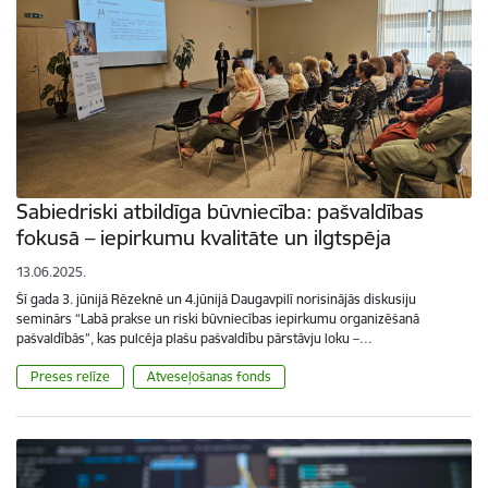
Sabiedriski atbildīga būvniecība: pašvaldības
fokusā – iepirkumu kvalitāte un ilgtspēja
13.06.2025.
Šī gada 3. jūnijā Rēzeknē un 4.jūnijā Daugavpilī norisinājās diskusiju
seminārs “Labā prakse un riski būvniecības iepirkumu organizēšanā
pašvaldībās”, kas pulcēja plašu pašvaldību pārstāvju loku –…
Preses relīze
Atveseļošanas fonds