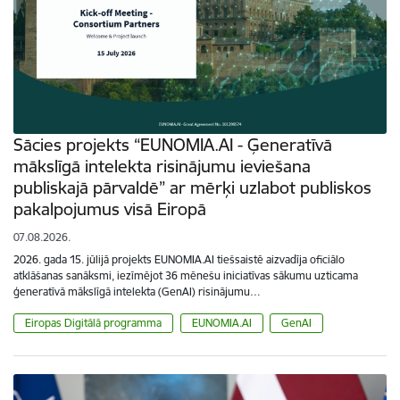
Sācies projekts “EUNOMIA.AI - Ģeneratīvā
mākslīgā intelekta risinājumu ieviešana
publiskajā pārvaldē” ar mērķi uzlabot publiskos
pakalpojumus visā Eiropā
07.08.2026.
2026. gada 15. jūlijā projekts EUNOMIA.AI tiešsaistē aizvadīja oficiālo
atklāšanas sanāksmi, iezīmējot 36 mēnešu iniciatīvas sākumu uzticama
ģeneratīvā mākslīgā intelekta (GenAI) risinājumu…
Eiropas Digitālā programma
EUNOMIA.AI
GenAI