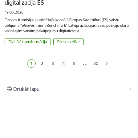
digitalizācijā ES
19.06.2026.
Eiropas Komisijas publicētajā ikgadējā Eiropas Savienības (ES) valstu
pētījumā “eGovernment Benchmark” Latvija uzlabojusi savu pozīciju starp
vadošajām valstīm pakalpojumu digitalizācijā…
Digitālā transformācija
Preses relīze
Lapošana
…
1
2
3
4
5
30
Pašreizējā lapa
Lapa
Lapa
Lapa
Lapa
Drukāt lapu