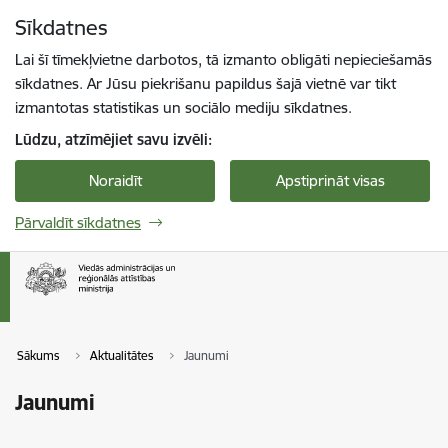
Pāriet uz lapas saturu
Sīkdatnes
Spied
lai meklētu
Enter
Lai šī tīmekļvietne darbotos, tā izmanto obligāti nepieciešamās
sīkdatnes. Ar Jūsu piekrišanu papildus šajā vietnē var tikt
izmantotas statistikas un sociālo mediju sīkdatnes.
Lūdzu, atzīmējiet savu izvēli:
Noraidīt
Apstiprināt visas
Pārvaldīt sīkdatnes
Sākums
Aktualitātes
Jaunumi
Jaunumi