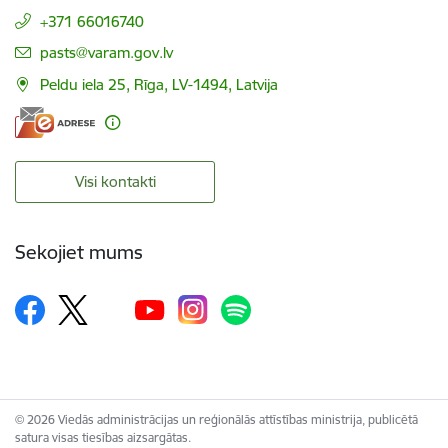
+371 66016740
E-pasts:
pasts@varam.gov.lv
Peldu iela 25, Rīga, LV-1494, Latvija
Visi kontakti
Sekojiet mums
© 2026 Viedās administrācijas un reģionālās attīstības ministrija, publicētā
satura visas tiesības aizsargātas.