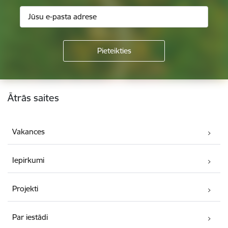
Kājene
Ātrās saites
Vakances
Iepirkumi
Projekti
Par iestādi