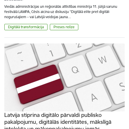
Viedās administrācijas un reģionālās attīstības ministrija 11. jūlijā sarunu
festivālā LAMPA, Cēsīs aicina uz diskusiju “Digitālā elite pret digitāli
nogurušajiem – vai Latvijā veidojas jauna…
Digitālā transformācija
Preses relīze
Latvija stiprina digitālo pārvaldi publisko
pakalpojumu, digitālās identitātes, mākslīgā
intelekta un mākoņpakalpojumu jomās