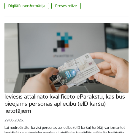
Digitālā transformācija
Preses relīze
Ieviesīs attālināto kvalificēto eParakstu, kas būs
pieejams personas apliecību (eID karšu)
lietotājiem
29.06.2026.
Lai nodrošinātu, ka visi personas apliecību (eID karšu) turētāji var izmantot
kvalificētu elektronisko parakstu, Latvijā tiks izstrādāts attālināta kvalificēta