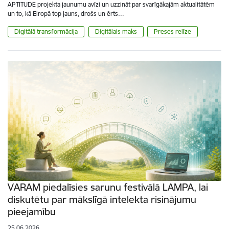
APTITUDE projekta jaunumu avīzi un uzzināt par svarīgākajām aktualitātēm
un to, kā Eiropā top jauns, drošs un ērts…
Digitālā transformācija
Digitālais maks
Preses relīze
VARAM piedalīsies sarunu festivālā LAMPA, lai
diskutētu par mākslīgā intelekta risinājumu
pieejamību
25.06.2026.