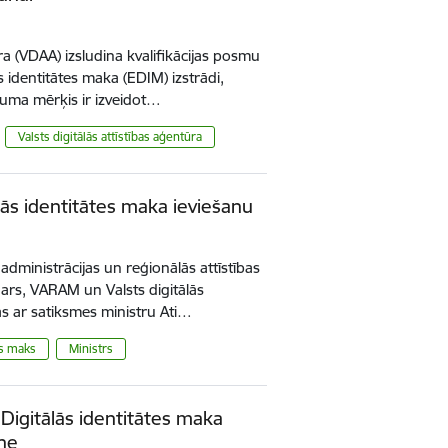
ūra (VDAA) izsludina kvalifikācijas posmu
 identitātes maka (EDIM) izstrādi,
juma mērķis ir izveidot…
Valsts digitālās attīstības aģentūra
ās identitātes maka ieviešanu
administrācijas un reģionālās attīstības
rs, VARAM un Valsts digitālās
kās ar satiksmes ministru Ati…
is maks
Ministrs
 Digitālās identitātes maka
tne