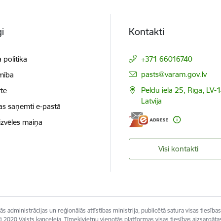
i
Kontakti
 politika
+371 66016740
E-pasts:
pasts@varam.gov.lv
mība
Peldu iela 25, Rīga, LV-
te
Latvija
as saņemti e-pastā
izvēles maiņa
Visi kontakti
s administrācijas un reģionālās attīstības ministrija, publicētā satura visas tiesības
 2020 Valsts kanceleja, Tīmekļvietņu vienotās platformas visas tiesības aizsargāta