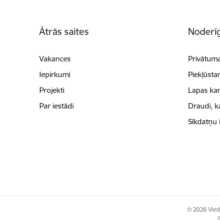
Kājene
Ātrās saites
Noderīg
Vakances
Privātuma
Iepirkumi
Piekļūsta
Projekti
Lapas kar
Par iestādi
Draudi, k
Sīkdatņu 
© 2026 Viedā
©