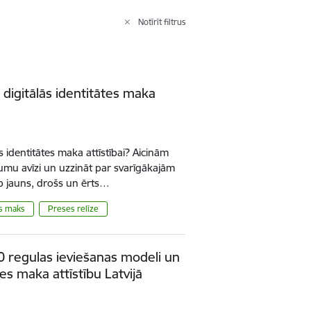
Notīrīt filtrus
 digitālās identitātes maka
ās identitātes maka attīstībai? Aicinām
mu avīzi un uzzināt par svarīgākajām
op jauns, drošs un ērts…
is maks
Preses relīze
0 regulas ieviešanas modeli un
tes maka attīstību Latvijā