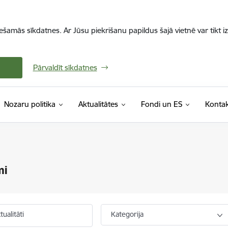
iešamās sīkdatnes. Ar Jūsu piekrišanu papildus šajā vietnē var tikt i
Pārvaldīt sīkdatnes
Nozaru politika
Aktualitātes
Fondi un ES
Kontak
mi
ualitāti
Kategorija