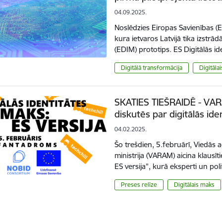
04.09.2025.
Noslēdzies Eiropas Savienības (E
kura ietvaros Latvijā tika izstrā
(EDIM) prototips. ES Digitālās 
Digitālā transformācija
Digitāla
SKATIES TIEŠRAIDĒ - VARA
diskutēs par digitālās iden
04.02.2025.
Šo trešdien, 5.februārī, Viedās a
ministrija (VARAM) aicina klausīti
ES versija”, kurā eksperti un pol
Preses relīze
Digitālais maks