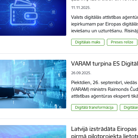
11.11.2025.
Valsts digitālās attīstības aģent
iepirkumam par Eiropas digitālās
ieviešanu un uzturēšanu. Risinā
Digitālais maks
Preses relīze
VARAM turpina ES Digitāl
26.09.2025.
Piektdien, 26. septembrī, viedās 
(VARAM) ministrs Raimonds Čuda
attīstības aģentūras eksperti ti
Digitālā transformācija
Digitāla
Latvijā izstrādāta Eiropas
pirmā pilotprojekta lieto