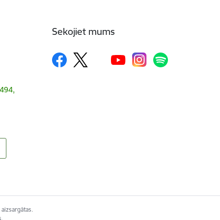
Sekojiet mums
1494,
 aizsargātas.
s.