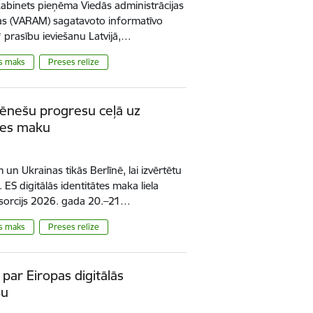
kabinets pieņēma Viedās administrācijas
ijas (VARAM) sagatavoto informatīvo
 prasību ieviešanu Latvijā,…
is maks
Preses relīze
ēnešu progresu ceļā uz
ātes maku
 un Ukrainas tikās Berlīnē, lai izvērtētu
S digitālās identitātes maka liela
sorcijs 2026. gada 20.–21…
is maks
Preses relīze
par Eiropas digitālās
nu