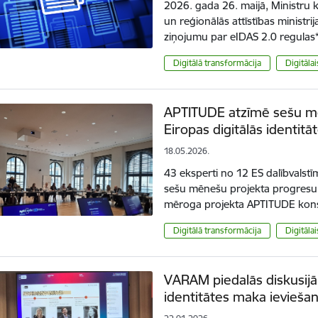
2026. gada 26. maijā, Ministru 
un reģionālās attīstības ministr
ziņojumu par eIDAS 2.0 regulas*
Digitālā transformācija
Digitāla
APTITUDE atzīmē sešu m
Eiropas digitālās identit
18.05.2026.
43 eksperti no 12 ES dalībvalstīm
sešu mēnešu projekta progresu. E
mēroga projekta APTITUDE kon
Digitālā transformācija
Digitāla
VARAM piedalās diskusijā 
identitātes maka ievieša