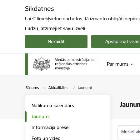
Pāriet uz lapas saturu
Sīkdatnes
Lai šī tīmekļvietne darbotos, tā izmanto obligāti nepiec
Lūdzu, atzīmējiet savu izvēli:
Noraidīt
Apstiprināt visas
Par mums
Sākums
Aktualitātes
Jaunumi
Jaunu
Notikumu kalendārs
Jaunumi
Informācija presei
Meklēt akt
Foto un video