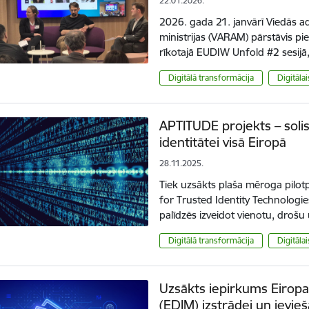
22.01.2026.
2026. gada 21. janvārī Viedās ad
ministrijas (VARAM) pārstāvis pied
rīkotajā EUDIW Unfold #2 sesijā,
Digitālā transformācija
Digitāla
APTITUDE projekts – solis 
identitātei visā Eiropā
28.11.2025.
Tiek uzsākts plaša mēroga pilo
for Trusted Identity Technologie
palīdzēs izveidot vienotu, droš
Digitālā transformācija
Digitāla
Uzsākts iepirkums Eiropas
(EDIM) izstrādei un ievieš