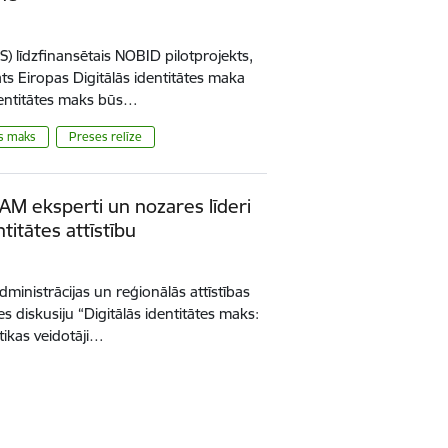
S) līdzfinansētais NOBID pilotprojekts,
dāts Eiropas Digitālās identitātes maka
identitātes maks būs…
is maks
Preses relīze
M eksperti un nozares līderi
titātes attīstību
dministrācijas un reģionālās attīstības
es diskusiju “Digitālās identitātes maks:
itikas veidotāji…