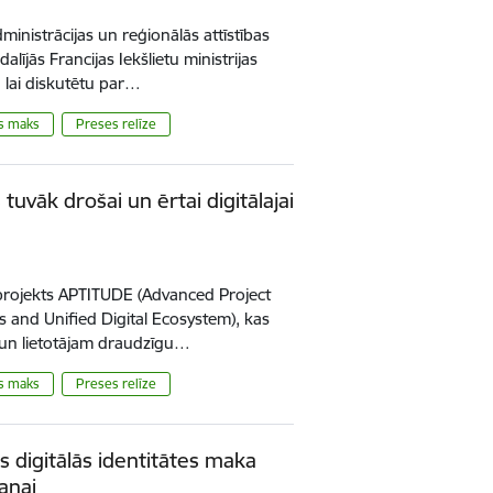
ministrācijas un reģionālās attīstības
alījās Francijas Iekšlietu ministrijas
 lai diskutētu par…
is maks
Preses relīze
tuvāk drošai un ērtai digitālajai
tprojekts APTITUDE (Advanced Project
s and Unified Digital Ecosystem), kas
u un lietotājam draudzīgu…
is maks
Preses relīze
 digitālās identitātes maka
anai