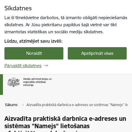
Pāriet uz lapas saturu
Sīkdatnes
Spied
lai meklētu
Enter
Lai šī tīmekļvietne darbotos, tā izmanto obligāti nepieciešamās
sīkdatnes. Ar Jūsu piekrišanu papildus šajā vietnē var tikt
izmantotas statistikas un sociālo mediju sīkdatnes.
Lūdzu, atzīmējiet savu izvēli:
Noraidīt
Apstiprināt visas
Pārvaldīt sīkdatnes
Sākums
Aizvadīta praktiskā darbnīca e-adreses un sistēmas "Namejs" lieto
Aizvadīta praktiskā darbnīca e-adreses un
sistēmas "Namejs" lietošanas