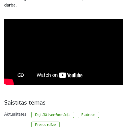
darbā.
Saistītas tēmas
Aktualitātes:
Digitālā transformācija
E-adrese
Preses relīze