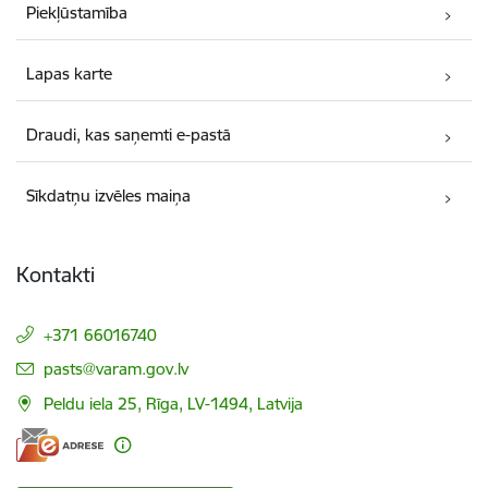
Piekļūstamība
Lapas karte
Draudi, kas saņemti e-pastā
Sīkdatņu izvēles maiņa
Kontakti
+371 66016740
E-pasts:
pasts@varam.gov.lv
Peldu iela 25, Rīga, LV-1494, Latvija