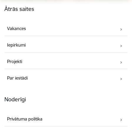
Kājene
Ātrās saites
Vakances
Iepirkumi
Projekti
Par iestādi
Noderīgi
Privātuma politika