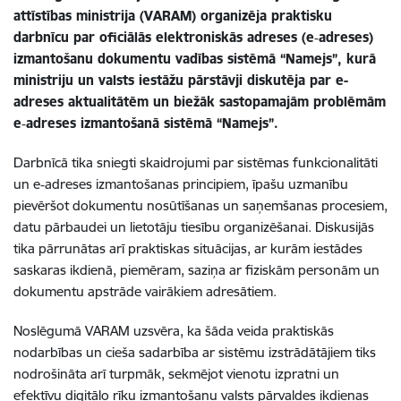
attīstības ministrija (VARAM) organizēja praktisku
darbnīcu par oficiālās elektroniskās adreses (e‑adreses)
izmantošanu dokumentu vadības sistēmā “Namejs”, kurā
ministriju un valsts iestāžu pārstāvji diskutēja par e-
adreses aktualitātēm un biežāk sastopamajām problēmām
e‑adreses izmantošanā sistēmā “Namejs”.
Darbnīcā tika sniegti skaidrojumi par sistēmas funkcionalitāti
un e‑adreses izmantošanas principiem, īpašu uzmanību
pievēršot dokumentu nosūtīšanas un saņemšanas procesiem,
datu pārbaudei un lietotāju tiesību organizēšanai. Diskusijās
tika pārrunātas arī praktiskas situācijas, ar kurām iestādes
saskaras ikdienā, piemēram, saziņa ar fiziskām personām un
dokumentu apstrāde vairākiem adresātiem.
Noslēgumā VARAM uzsvēra, ka šāda veida praktiskās
nodarbības un cieša sadarbība ar sistēmu izstrādātājiem tiks
nodrošināta arī turpmāk, sekmējot vienotu izpratni un
efektīvu digitālo rīku izmantošanu valsts pārvaldes ikdienas