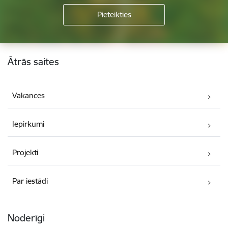
Kājene
Ātrās saites
Vakances
Iepirkumi
Projekti
Par iestādi
Noderīgi