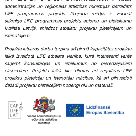
administrācijas un reģionālās attīstības ministrijas izstrādāts
LIFE programmas projekts. Projekta mērķis ir veicināt
sekmīgo LIFE programmas projektu apjomu un pieteikumu
kvalitāti Latvijā, sniedzot atbalstu projektu pieteicējiem un
īstenotājiem.
Projekta ietvaros darbu turpina arī pirmā kapacitātes projekta
laikā izveidotā LIFE atbalsta vienība, kurā interesenti varēs
saņemt konsultācijas un ieteikumus no pieredzējušiem
ekspertiem. Projekta laikā tiks rīkotas arī regulāras LIFE
projektu pieteicēju un īstenotāju mācības, kā arī pilnveidoti
dažādi projektu pieteicējiem noderīgi rīki un materiāli.