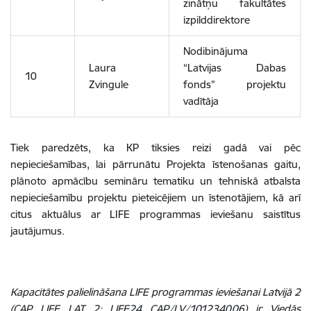
zinātņu fakultātes
izpilddirektore
Nodibinājuma
Laura
“Latvijas Dabas
10
Zvingule
fonds” projektu
vadītāja
Tiek paredzēts, ka KP tiksies reizi gadā vai pēc
nepieciešamības, lai pārrunātu Projekta īstenošanas gaitu,
plānoto apmācību semināru tematiku un tehniskā atbalsta
nepieciešamību projektu pieteicējiem un īstenotājiem, kā arī
citus aktuālus ar LIFE programmas ieviešanu saistītus
jautājumus.
Kapacitātes palielināšana LIFE programmas ieviešanai Latvijā 2
(CAP LIFE LAT 2; LIFE24 CAP/LV/101234006) ir Viedās