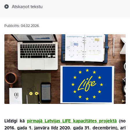
Atskaņot tekstu
Publicēts: 04.02.2026.
Līdzīgi kā
pirmajā Latvijas LIFE kapacitātes projektā
(no
2016. gada 1. janvāra līdz 2020. gada 31. decembrim), arī