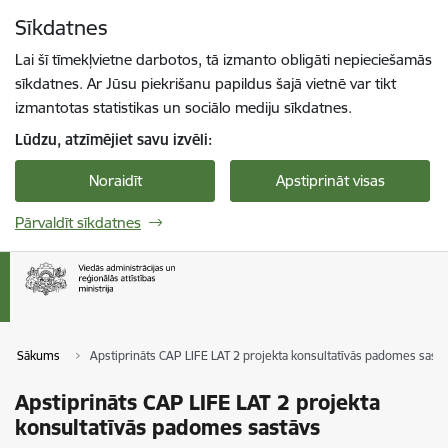
Pāriet uz lapas saturu
Sīkdatnes
Spied
lai meklētu
Enter
Lai šī tīmekļvietne darbotos, tā izmanto obligāti nepieciešamās
sīkdatnes. Ar Jūsu piekrišanu papildus šajā vietnē var tikt
izmantotas statistikas un sociālo mediju sīkdatnes.
Lūdzu, atzīmējiet savu izvēli:
Noraidīt
Apstiprināt visas
Pārvaldīt sīkdatnes
Sākums
Apstiprināts CAP LIFE LAT 2 projekta konsultatīvās padomes sastā
Apstiprināts CAP LIFE LAT 2 projekta
konsultatīvās padomes sastāvs