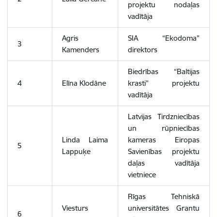
projektu nodaļas
vadītāja
Agris
SIA “Ekodoma”
3
Kamenders
direktors
Biedrības “Baltijas
4
Elīna Klodāne
krasti” projektu
vadītāja
Latvijas Tirdzniecības
un rūpniecības
Linda Laima
kameras Eiropas
5
Lappuķe
Savienības projektu
daļas vadītāja
vietniece
Rīgas Tehniskā
Viesturs
universitātes Grantu
6