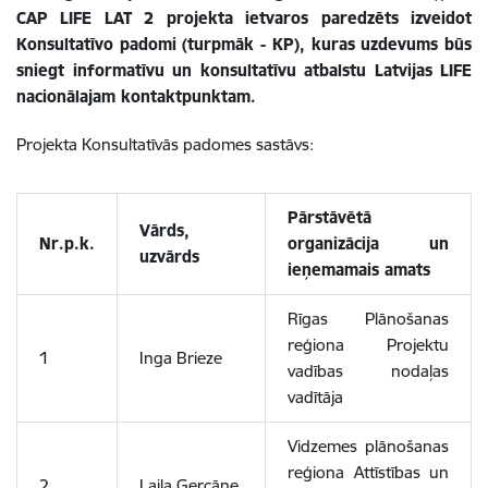
CAP LIFE LAT 2 projekta ietvaros paredzēts izveidot
Konsultatīvo padomi (turpmāk - KP), kuras uzdevums būs
sniegt informatīvu un konsultatīvu atbalstu Latvijas LIFE
nacionālajam kontaktpunktam.
Projekta Konsultatīvās padomes sastāvs:
Pārstāvētā
Vārds,
Nr.p.k.
organizācija un
uzvārds
ieņemamais amats
Rīgas Plānošanas
reģiona Projektu
1
Inga Brieze
vadības nodaļas
vadītāja
Vidzemes plānošanas
reģiona Attīstības un
2
Laila Gercāne