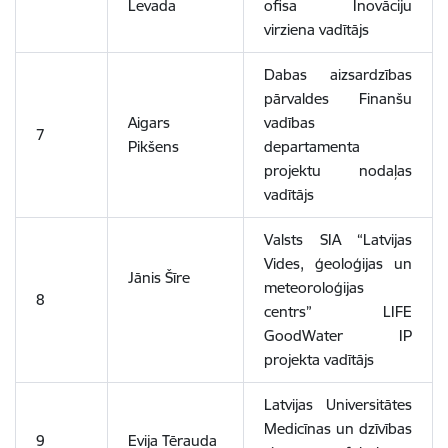
Levada
ofisa Inovāciju
virziena vadītājs
Dabas aizsardzības
pārvaldes Finanšu
Aigars
vadības
7
Pikšens
departamenta
projektu nodaļas
vadītājs
Valsts SIA “Latvijas
Vides, ģeoloģijas un
Jānis Šīre
meteoroloģijas
8
centrs” LIFE
GoodWater IP
projekta vadītājs
Latvijas Universitātes
Medicīnas un dzīvības
9
Evija Tērauda