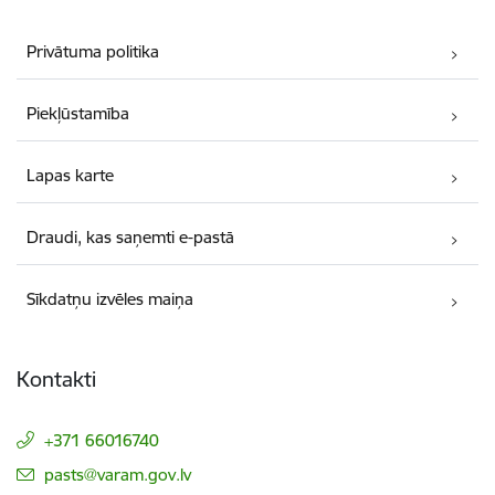
Privātuma politika
Piekļūstamība
Lapas karte
Draudi, kas saņemti e-pastā
Sīkdatņu izvēles maiņa
Kontakti
+371 66016740
E-pasts:
pasts@varam.gov.lv