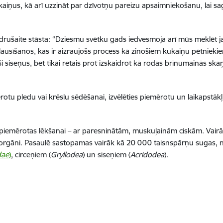
aiņus, kā arī uzzināt par dzīvotņu pareizu apsaimniekošanu, lai sa
drušaite stāsta: “Dziesmu svētku gads iedvesmoja arī mūs meklēt 
usīšanos, kas ir aizraujošs process kā zinošiem kukaiņu pētniekiem
i siseņus, bet tikai retais prot izskaidrot kā rodas brīnumainās skaņ
otu pledu vai krēslu sēdēšanai, izvēlēties piemērotu un laikapstākļ
ļkājas piemērotas lēkšanai – ar paresninātām, muskuļainām ciskām. Va
s) orgāni. Pasaulē sastopamas vairāk kā 20 000 taisnspārņu sugas, 
dae
)
, circeņiem (
Gryllodea
) un siseņiem (
Acridodea
).