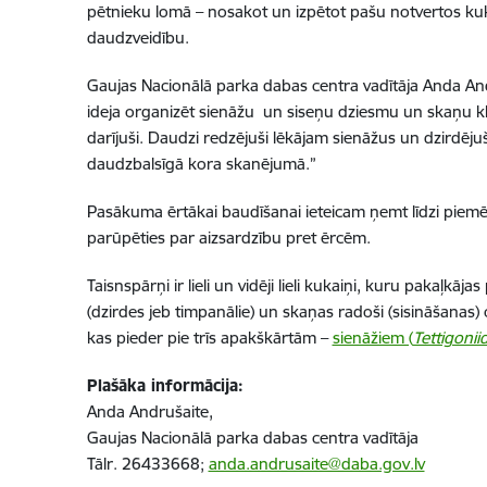
pētnieku lomā – nosakot un izpētot pašu notvertos kuk
daudzveidību.
Gaujas Nacionālā parka dabas centra vadītāja Anda An
ideja organizēt sienāžu un siseņu dziesmu un skaņu kla
darījuši. Daudzi redzējuši lēkājam sienāžus un dzirdējuš
daudzbalsīgā kora skanējumā.”
Pasākuma ērtākai baudīšanai ieteicam ņemt līdzi piemēr
parūpēties par aizsardzību pret ērcēm.
Taisnspārņi ir lieli un vidēji lieli kukaiņi, kuru paka
(dzirdes jeb timpanālie) un skaņas radoši (sisināšana
kas pieder pie trīs apakškārtām –
sienāžiem (
Tettigonii
Plašāka informācija:
Anda Andrušaite,
Gaujas Nacionālā parka dabas centra vadītāja
Tālr. 26433668;
anda.andrusaite@daba.gov.lv