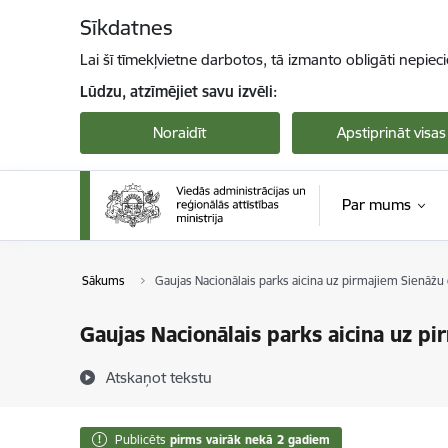
Pāriet uz lapas saturu
Sīkdatnes
Lai šī tīmekļvietne darbotos, tā izmanto obligāti nepiec
Lūdzu, atzīmējiet savu izvēli:
Noraidīt
Apstiprināt visas
Par mums
Sākums
Gaujas Nacionālais parks aicina uz pirmajiem Sienāžu
Gaujas Nacionālais parks aicina uz p
Atskaņot tekstu
Publicēts
pirms vairāk nekā 2 gadiem