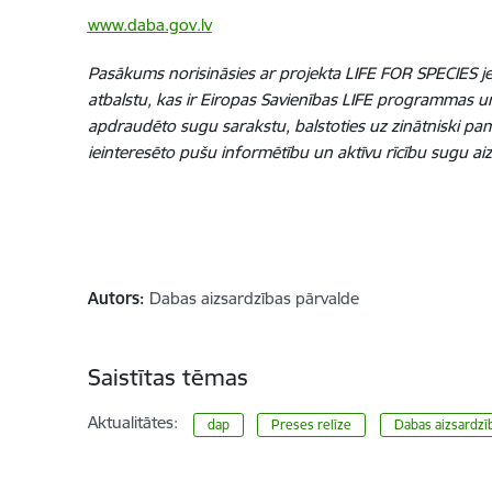
www.daba.gov.lv
Pasākums norisināsies ar projekta LIFE FOR SPECIES jeb
atbalstu, kas ir Eiropas Savienības LIFE programmas un 
apdraudēto sugu sarakstu, balstoties uz zinātniski pama
ieinteresēto pušu informētību un aktīvu rīcību sugu aiz
Autors:
Dabas aizsardzības pārvalde
Saistītas tēmas
Aktualitātes:
dap
Preses relīze
​​​​​​​Dabas aizsar