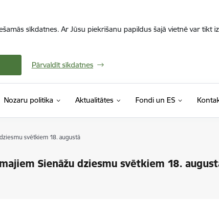
iešamās sīkdatnes. Ar Jūsu piekrišanu papildus šajā vietnē var tikt i
Pārvaldīt sīkdatnes
Nozaru politika
Aktualitātes
Fondi un ES
Kontak
 dziesmu svētkiem 18. augustā
irmajiem Sienāžu dziesmu svētkiem 18. august