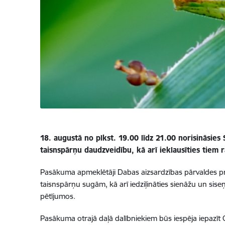
18. augustā no plkst. 19.00 līdz 21.00 norisināsies
taisnspārņu daudzveidību, kā arī ieklausīties tiem
Pasākuma apmeklētāji Dabas aizsardzības pārvaldes proj
taisnspārņu sugām, kā arī iedziļināties sienāžu un sis
pētījumos.
Pasākuma otrajā daļā dalībniekiem būs iespēja iepazīt