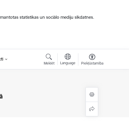
zmantotas statistikas un sociālo mediju sīkdatnes.
ti
Language
Meklēt
Piekļūstamība
ā