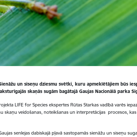
 Sienāžu un siseņu dziesmu svētki, kuru apmeklētājiem būs iesp
 raksturīgajās skaņās sugām bagātajā Gaujas Nacionālā parka S
ekta LIFE for Species ekspertes Rūtas Starkas vadībā varēs iepazīt
eņu skaņu veidošanas, noteikšanas un interpretācijas procesos, kas 
 Gaujas senlejas dabiskajā pļavā sastopamās sienāžu un siseņu suga