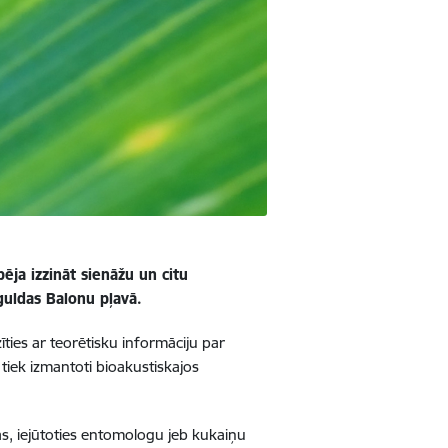
ēja izzināt sienāžu un citu
iguldas Balonu pļavā.
ies ar teorētisku informāciju par
tiek izmantoti bioakustiskajos
s, iejūtoties entomologu jeb kukaiņu