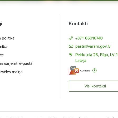
i
Kontakti
 politika
+371 66016740
E-pasts:
pasts@varam.gov.lv
mība
Peldu iela 25, Rīga, LV-
te
Latvija
as saņemti e-pastā
izvēles maiņa
Visi kontakti