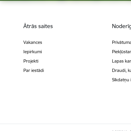
Kājene
Ātrās saites
Noderīg
Vakances
Privātuma
Iepirkumi
Piekļūsta
Projekti
Lapas kar
Par iestādi
Draudi, k
Sīkdatņu 