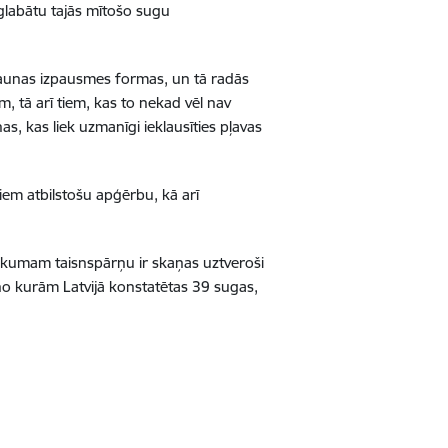
glabātu tajās mītošo sugu
jaunas izpausmes formas, un tā radās
, tā arī tiem, kas to nekad vēl nav
as, kas liek uzmanīgi ieklausīties pļavas
iem atbilstošu apģērbu, kā arī
irākumam taisnspārņu ir skaņas uztveroši
no kurām Latvijā konstatētas 39 sugas,