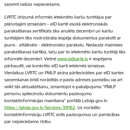
saņemt nebūs nepieciešams.
LVRTC drīzumā informēs ietekmēto karšu turētājus par
plānotajām izmaiņām – eID kartē esošā elektroniskās
parakstīšanas sertifikāts tiks anulēts decembrī un karšu
turētājiem tiks nodrošināta iespēja dokumentus parakstīt ar
jauno - attālināto - elektronisko parakstu. Nedaudz mainīsies
parakstīšanas kārtība, taču par to ietekmēto karšu turētāji tiks
informēti decembrī. Vietnē
www.eidkarte.lv
ir iespējams
pārbaudīt, vai konkrēto eID karti ietekmēs izmaiņas.
Vienlaikus LVRTC un PMLP aicina pārliecināties par eID kartes
saņemšanas brīdī norādītās e-pasta adreses pareizību vai arī
veikt tās aktualizēšanu, izmantojot e-pakalpojumu “PMLP
personu apliecinošu dokumentu paziņojumu
kontaktinformācijas mainīšana” portālā Latvija.gov.lv:
https://latvija.gov.lv/Services/39162
. Uz norādīto
kontaktinformāciju LVRTC sūtīs paziņojumus un pamācības
par nepieciešamo rīcību.