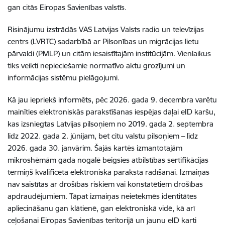
gan citās Eiropas Savienības valstīs.
Risinājumu izstrādās VAS Latvijas Valsts radio un televīzijas
centrs (LVRTC) sadarbībā ar Pilsonības un migrācijas lietu
pārvaldi (PMLP) un citām iesaistītajām institūcijām. Vienlaikus
tiks veikti nepieciešamie normatīvo aktu grozījumi un
informācijas sistēmu pielāgojumi.
Kā jau iepriekš informēts, pēc 2026. gada 9. decembra varētu
mainīties elektroniskās parakstīšanas iespējas daļai eID karšu,
kas izsniegtas Latvijas pilsoņiem no 2019. gada 2. septembra
līdz 2022. gada 2. jūnijam, bet citu valstu pilsoņiem – līdz
2026. gada 30. janvārim. Šajās kartēs izmantotajām
mikroshēmām gada nogalē beigsies atbilstības sertifikācijas
termiņš kvalificēta elektroniskā paraksta radīšanai. Izmaiņas
nav saistītas ar drošības riskiem vai konstatētiem drošības
apdraudējumiem. Tāpat izmaiņas neietekmēs identitātes
apliecināšanu gan klātienē, gan elektroniskā vidē, kā arī
ceļošanai Eiropas Savienības teritorijā un jaunu eID karti