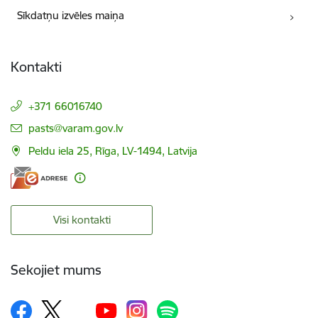
Sīkdatņu izvēles maiņa
Kontakti
+371 66016740
E-pasts:
pasts@varam.gov.lv
Peldu iela 25, Rīga, LV-1494, Latvija
Visi kontakti
Sekojiet mums