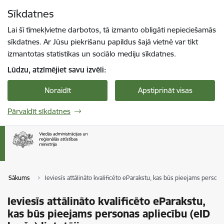
Pāriet uz lapas saturu
Sīkdatnes
Spied
lai meklētu
Enter
Lai šī tīmekļvietne darbotos, tā izmanto obligāti nepieciešamās
sīkdatnes. Ar Jūsu piekrišanu papildus šajā vietnē var tikt
izmantotas statistikas un sociālo mediju sīkdatnes.
Lūdzu, atzīmējiet savu izvēli:
Noraidīt
Apstiprināt visas
Pārvaldīt sīkdatnes
Sākums
Ieviesīs attālināto kvalificēto eParakstu, kas būs pieejams persona
Ieviesīs attālināto kvalificēto eParakstu,
kas būs pieejams personas apliecību (eID