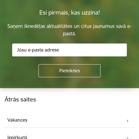
Esi pirmais, kas uzzina!
Saņem iknedēļas aktualitātes un citus jaunumus savā e-
pastā.
Kājene
Ātrās saites
Vakances
Iepirkumi