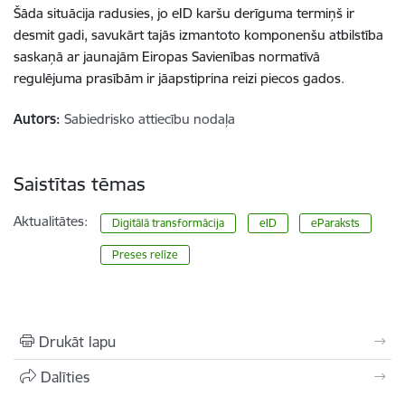
Šāda situācija radusies, jo eID karšu derīguma termiņš ir
desmit gadi, savukārt tajās izmantoto komponenšu atbilstība
saskaņā ar jaunajām Eiropas Savienības normatīvā
regulējuma prasībām ir jāapstiprina reizi piecos gados.
Autors:
Sabiedrisko attiecību nodaļa
Saistītas tēmas
Aktualitātes:
Digitālā transformācija
eID
eParaksts
Preses relīze
Drukāt lapu
Dalīties