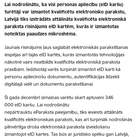
Lai nodrošinātu, ka visi personas apliecību (eID karšu)
turētāji var izmantot kvalificētu elektronisko parakstu,
Latvijā tiks izstrādāts attālināta kvalificēta elektroniskā
paraksta risinājums eID kartēm, kurās ir izmantotas
noteiktas paaudzes mikroshēma.
Jaunais risinājums ļaus saglabāt elektroniskās parakstīšanas
iespējas arī tajās eID kartēs, kurās izmantotās tehnoloģijas
nākotnē vairs neatbildīs kvalificēta elektroniskā paraksta
prasībām. Iedzīvotāji varēs turpināt izmantot eID karti kā
personu apliecinošu dokumentu, autentifikācijas līdzekli
digitālajā vidē un dokumentu parakstīšanai.
Šī gada decembrī izmaiņas varētu skart aptuveni 346
000 eID karšu. Lai nodrošinātu
nepārtrauktu eParaksta pieejamību, tiks ieviests attālināts
kvalificēts elektroniskais paraksts, kas arī turpmāk nodrošinās
pilnvērtīga droša elektroniskā paraksta izveidošanu
izmantojot eID kartes. Tas būs ar juridisko spēku gan Latvijā,