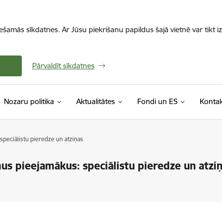
iešamās sīkdatnes. Ar Jūsu piekrišanu papildus šajā vietnē var tikt i
Pārvaldīt sīkdatnes
Nozaru politika
Aktualitātes
Fondi un ES
Kontak
peciālistu pieredze un atziņas
s pieejamākus: speciālistu pieredze un atzi