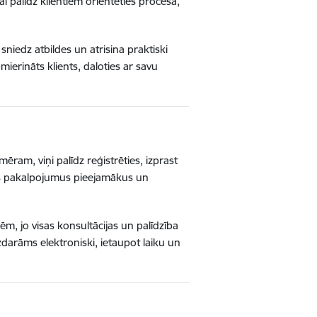
i palīdz klientiem orientēties procesā,
 sniedz atbildes un atrisina praktiski
ierināts klients, daloties ar savu
ēram, viņi palīdz reģistrēties, izprast
sts pakalpojumus pieejamākus un
, jo visas konsultācijas un palīdzība
darāms elektroniski, ietaupot laiku un