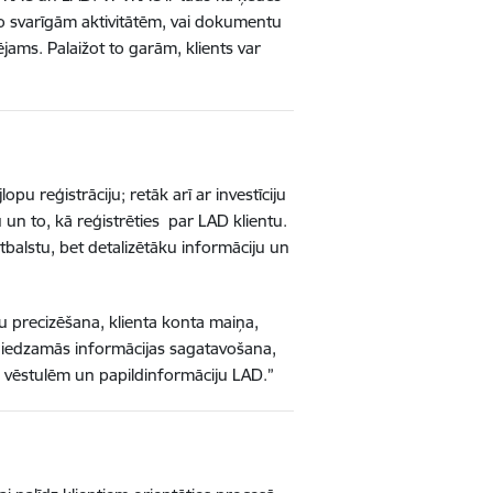
no svarīgām aktivitātēm, vai dokumentu
ējams. Palaižot to garām, klients var
pu reģistrāciju; retāk arī ar investīciju
 un to, kā reģistrēties par LAD klientu.
balstu, bet detalizētāku informāciju un
bu precizēšana, klienta konta maiņa,
niedzamās informācijas sagatavošana,
uz vēstulēm un papildinformāciju LAD.”