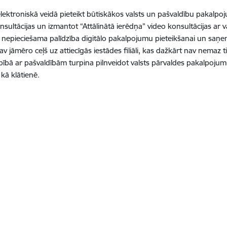
 elektroniskā veidā pieteikt būtiskākos valsts un pašvaldību pakalp
sultācijas un izmantot “Attālinātā ierēdņa” video konsultācijas ar va
m nepieciešama palīdzība digitālo pakalpojumu pieteikšanai un saņem
av jāmēro ceļš uz attiecīgās iestādes filiāli, kas dažkārt nav nemaz 
rbībā ar pašvaldībām turpina pilnveidot valsts pārvaldes pakalpojumu
kā klātienē.