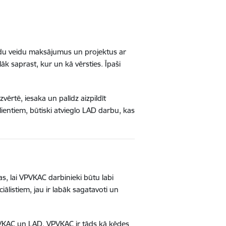
ādu veidu maksājumus un projektus ar
k saprast, kur un kā vērsties. Īpaši
ērtē, iesaka un palīdz aizpildīt
ientiem, būtiski atvieglo LAD darbu, kas
, lai VPVKAC darbinieki būtu labi
iālistiem, jau ir labāk sagatavoti un
 VPVKAC un LAD. VPVKAC ir tāds kā ķēdes