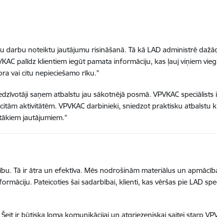
u darbu noteiktu jautājumu risināšanā. Tā kā LAD administrē daž
AC palīdz klientiem iegūt pamata informāciju, kas ļauj viņiem vieglā
ora vai citu nepieciešamo rīku.”
zīvotāji saņem atbalstu jau sākotnējā posmā. VPVKAC speciālists izv
ām aktivitātēm. VPVKAC darbinieki, sniedzot praktisku atbalstu kl
ģītākiem jautājumiem.”
u. Tā ir ātra un efektīva. Mēs nodrošinām materiālus un apmācības
rmāciju. Pateicoties šai sadarbībai, klienti, kas vēršas pie LAD spec
. Šeit ir būtiska loma komunikācijai un atgriezeniskai saitei starp