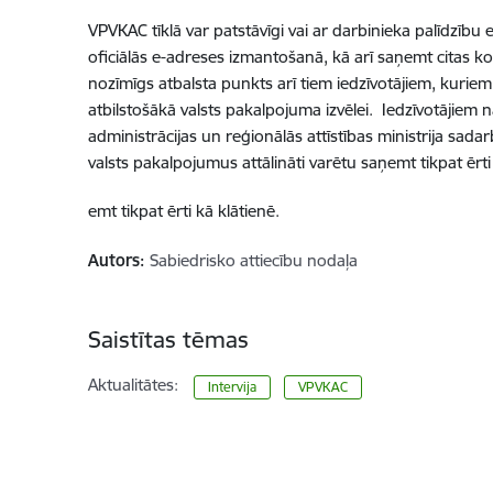
VPVKAC tīklā var patstāvīgi vai ar darbinieka palīdzību
oficiālās e-adreses izmantošanā, kā arī saņemt citas kon
nozīmīgs atbalsta punkts arī tiem iedzīvotājiem, kurie
atbilstošākā valsts pakalpojuma izvēlei. Iedzīvotājiem n
administrācijas un reģionālās attīstības ministrija sada
valsts pakalpojumus attālināti varētu saņemt tikpat ērti 
emt tikpat ērti kā klātienē.
Autors:
Sabiedrisko attiecību nodaļa
Saistītas tēmas
Aktualitātes:
Intervija
VPVKAC