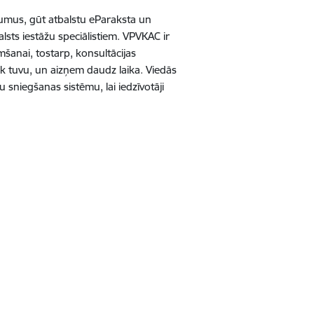
ojumus, gūt atbalstu eParaksta un
lsts iestāžu speciālistiem. VPVKAC ir
šanai, tostarp, konsultācijas
tik tuvu, un aizņem daudz laika. Viedās
 sniegšanas sistēmu, lai iedzīvotāji