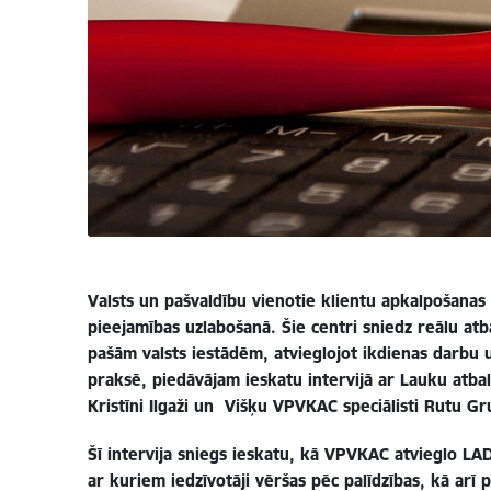
Valsts un pašvaldību vienotie klientu apkalpošanas
pieejamības uzlabošanā. Šie centri sniedz reālu atba
pašām valsts iestādēm, atvieglojot ikdienas darbu u
praksē, piedāvājam ieskatu intervijā ar Lauku atba
Kristīni Ilgaži un Višķu VPVKAC speciālisti Rutu Gr
Šī intervija sniegs ieskatu, kā VPVKAC atvieglo LAD
ar kuriem iedzīvotāji vēršas pēc palīdzības, kā arī