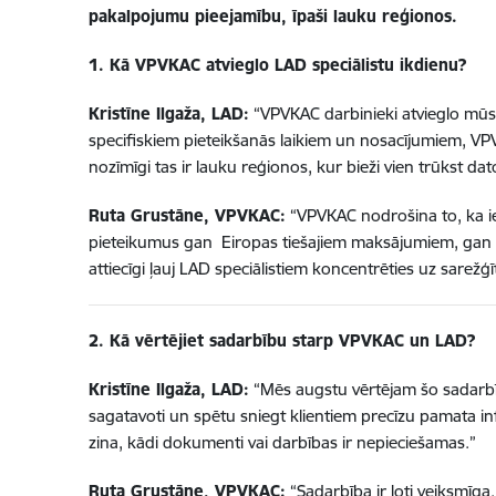
pakalpojumu pieejamību, īpaši lauku reģionos.
1. Kā VPVKAC atvieglo LAD speciālistu ikdienu?
Kristīne Ilgaža, LAD:
“VPVKAC darbinieki atvieglo mūs
specifiskiem pieteikšanās laikiem un nosacījumiem, VPVK
nozīmīgi tas ir lauku reģionos, kur bieži vien trūkst dat
Ruta Grustāne, VPVKAC:
“VPVKAC nodrošina to, ka ied
pieteikumus gan Eiropas tiešajiem maksājumiem, gan cit
attiecīgi ļauj LAD speciālistiem koncentrēties uz sarež
2. Kā vērtējiet sadarbību starp VPVKAC un LAD?
Kristīne Ilgaža, LAD:
“Mēs augstu vērtējam šo sadarbīb
sagatavoti un spētu sniegt klientiem precīzu pamata info
zina, kādi dokumenti vai darbības ir nepieciešamas.”
Ruta Grustāne, VPVKAC:
“Sadarbība ir ļoti veiksmīga