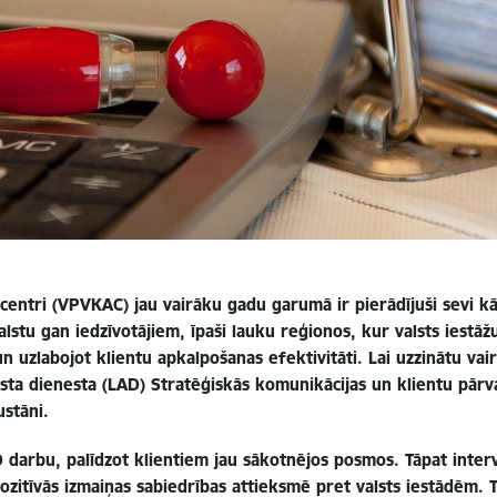
 centri (VPVKAC) jau vairāku gadu garumā ir pierādījuši sevi 
lstu gan iedzīvotājiem, īpaši lauku reģionos, kur valsts iestāžu
n uzlabojot klientu apkalpošanas efektivitāti. Lai uzzinātu vair
lsta dienesta (LAD) Stratēģiskās komunikācijas un klientu pār
ustāni.
 darbu, palīdzot klientiem jau sākotnējos posmos. Tāpat interv
 pozitīvās izmaiņas sabiedrības attieksmē pret valsts iestādēm. 