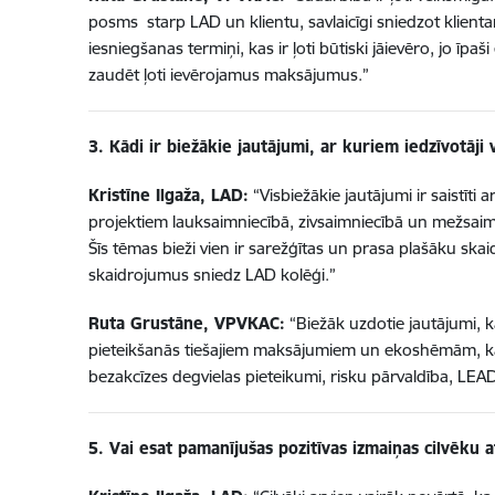
posms starp LAD un klientu, savlaicīgi sniedzot klient
iesniegšanas termiņi, kas ir ļoti būtiski jāievēro, jo īp
zaudēt ļoti ievērojamus maksājumus.”
3. Kādi ir biežākie jautājumi, ar kuriem iedzīvotāji 
Kristīne Ilgaža, LAD:
“Visbiežākie jautājumi ir saistīti
projektiem lauksaimniecībā, zivsaimniecībā un mežsaimni
Šīs tēmas bieži vien ir sarežģītas un prasa plašāku sk
skaidrojumus sniedz LAD kolēģi.”
Ruta Grustāne, VPVKAC:
“Biežāk uzdotie jautājumi, ka
pieteikšanās tiešajiem maksājumiem un ekoshēmām, kā
bezakcīzes degvielas pieteikumi, risku pārvaldība, LEAD
5. Vai esat pamanījušas pozitīvas izmaiņas cilvēku 