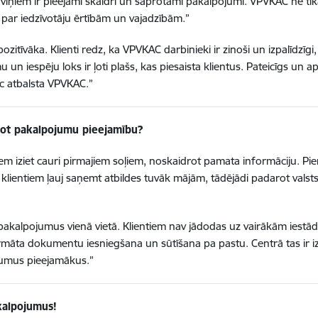
 viņiem ir pieejami skaidri un saprotami pakalpojumi. VPVKAC ne tika
s par iedzīvotāju ērtībām un vajadzībām.”
ozitīvāka. Klienti redz, ka VPVKAC darbinieki ir zinoši un izpalīdzīgi,
iespēju loks ir ļoti plašs, kas piesaista klientus. Pateicīgs un apm
pēc atbalsta VPVKAC.”
bot pakalpojumu pieejamību?
em iziet cauri pirmajiem soļiem, noskaidrot pamata informāciju. Piem
klientiem ļauj saņemt atbildes tuvāk mājām, tādējādi padarot val
alpojumus vienā vietā. Klientiem nav jādodas uz vairākām iestādēm
ormāta dokumentu iesniegšana un sūtīšana pa pastu. Centrā tas ir iz
jumus pieejamākus.”
kalpojumus!