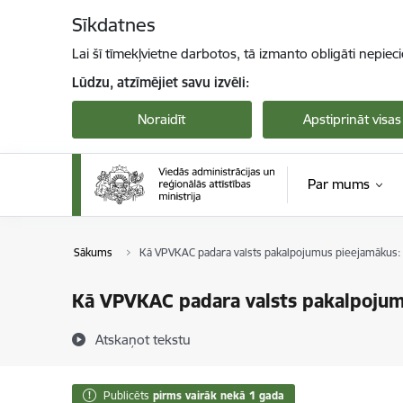
Pāriet uz lapas saturu
Sīkdatnes
Lai šī tīmekļvietne darbotos, tā izmanto obligāti nepiec
Lūdzu, atzīmējiet savu izvēli:
Noraidīt
Apstiprināt visas
Par mums
Sākums
Kā VPVKAC padara valsts pakalpojumus pieejamākus: s
Kā VPVKAC padara valsts pakalpojumu
Atskaņot tekstu
Publicēts
pirms vairāk nekā 1 gada