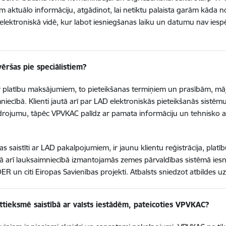
am aktuālo informāciju, atgādinot, lai netiktu palaista garām kāda 
aši elektroniskā vidē, kur labot iesniegšanas laiku un datumu nav iesp
vēršas pie speciālistiem?
 ar platību maksājumiem, to pieteikšanas termiņiem un prasībām, mājlo
ecībā. Klienti jautā arī par LAD elektroniskās pieteikšanās sistēmu
aidrojumu, tāpēc VPVKAC palīdz ar pamata informāciju un tehnisko at
s saistīti ar LAD pakalpojumiem, ir jaunu klientu reģistrācija, platī
 arī lauksaimniecībā izmantojamās zemes pārvaldības sistēmā ies
ER un citi Eiropas Savienības projekti. Atbalsts sniedzot atbildes 
attieksmē saistībā ar valsts iestādēm, pateicoties VPVKAC?