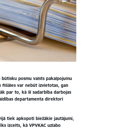
kā būtisku posmu valsts pakalpojumu
 filiāles var nebūt izvietotas, gan
āk par to, kā šī sadarbība darbojas
valdības departamenta direktori
ijā tiek apkopoti biežākie jautājumi,
Tiks izcelts, kā VPVKAC uzlabo