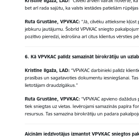
Kristīne Ilgaža, LAD:
“Cilvēki arvien vairāk novērtē, ka
bet arī rada sajūtu, ka valsts iestādes patiešām rūpēja
Ruta Grustāne, VPVKAC:
“Jā, cilvēku attieksme kļūst p
jebkuru jautājumu. Šobrīd VPVKAC sniegto pakalpojumu un 
pozitīvo pieredzi, iedrošina arī citus klientus vērsties 
6. Kā VPVKAC palīdz samazināt birokrātiju un uzla
Kristīne Ilgaža, LAD:
“VPVKAC darbinieki palīdz klienti
prasības un sagatavoties dokumentu iesniegšanai. Tas 
lietotājam draudzīgākus.”
Ruta Grustāne, VPVKAC:
“VPVKAC apvieno dažādus pak
tiek sniegtas uz vietas. Ievērojami samazinās papīra f
resursus. Tas samazina birokrātiju un padara pakalpo
Aicinām iedzīvotājus izmantot VPVKAC sniegtos pa