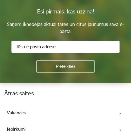
Esi pirmais, kas uzzina!
Saņem iknedēļas aktualitātes un citus jaunumus savā e-
pastā.
Kājene
Ātrās saites
Vakances
Iepirkumi