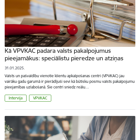
Kā VPVKAC padara valsts pakalpojumus
pieejamākus: speciālistu pieredze un atziņas
31.01.2025.
Valsts un pašvaldību vienotie klientu apkalpošanas centri (VPVKAC) jau
vairāku gadu garumā ir pierādījuši sevi kā būtisku posmu valsts pakalpojumu
pieejamības uzlabošanā. Šie centri sniedz reālu…
Intervija
VPVKAC