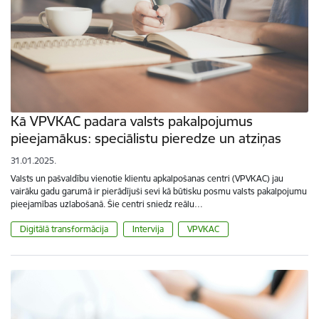
Kā VPVKAC padara valsts pakalpojumus
pieejamākus: speciālistu pieredze un atziņas
31.01.2025.
Valsts un pašvaldību vienotie klientu apkalpošanas centri (VPVKAC) jau
vairāku gadu garumā ir pierādījuši sevi kā būtisku posmu valsts pakalpojumu
pieejamības uzlabošanā. Šie centri sniedz reālu…
Digitālā transformācija
Intervija
VPVKAC