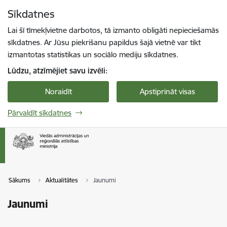
Pāriet uz lapas saturu
Sīkdatnes
Spied
lai meklētu
Enter
Lai šī tīmekļvietne darbotos, tā izmanto obligāti nepieciešamās
sīkdatnes. Ar Jūsu piekrišanu papildus šajā vietnē var tikt
izmantotas statistikas un sociālo mediju sīkdatnes.
Lūdzu, atzīmējiet savu izvēli:
Noraidīt
Apstiprināt visas
Pārvaldīt sīkdatnes
Sākums
Aktualitātes
Jaunumi
Jaunumi