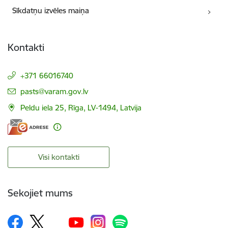
Sīkdatņu izvēles maiņa
Kontakti
+371 66016740
E-pasts:
pasts@varam.gov.lv
Peldu iela 25, Rīga, LV-1494, Latvija
Visi kontakti
Sekojiet mums