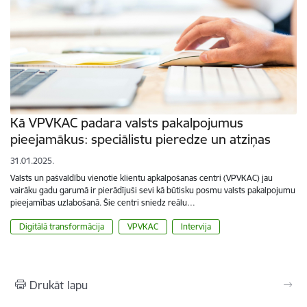
Kā VPVKAC padara valsts pakalpojumus
pieejamākus: speciālistu pieredze un atziņas
31.01.2025.
Valsts un pašvaldību vienotie klientu apkalpošanas centri (VPVKAC) jau
vairāku gadu garumā ir pierādījuši sevi kā būtisku posmu valsts pakalpojumu
pieejamības uzlabošanā. Šie centri sniedz reālu…
Digitālā transformācija
VPVKAC
Intervija
Drukāt lapu