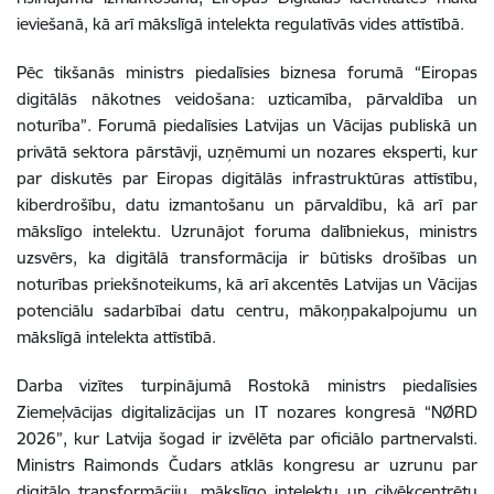
ieviešanā, kā arī mākslīgā intelekta regulatīvās vides attīstībā.
Pēc tikšanās ministrs piedalīsies biznesa forumā “Eiropas
digitālās nākotnes veidošana: uzticamība, pārvaldība un
noturība”. Forumā piedalīsies Latvijas un Vācijas publiskā un
privātā sektora pārstāvji, uzņēmumi un nozares eksperti, kur
par diskutēs par Eiropas digitālās infrastruktūras attīstību,
kiberdrošību, datu izmantošanu un pārvaldību, kā arī par
mākslīgo intelektu. Uzrunājot foruma dalībniekus, ministrs
uzsvērs, ka digitālā transformācija ir būtisks drošības un
noturības priekšnoteikums, kā arī akcentēs Latvijas un Vācijas
potenciālu sadarbībai datu centru, mākoņpakalpojumu un
mākslīgā intelekta attīstībā.
Darba vizītes turpinājumā Rostokā ministrs piedalīsies
Ziemeļvācijas digitalizācijas un IT nozares kongresā “NØRD
2026”, kur Latvija šogad ir izvēlēta par oficiālo partnervalsti.
Ministrs Raimonds Čudars atklās kongresu ar uzrunu par
digitālo transformāciju, mākslīgo intelektu un cilvēkcentrētu