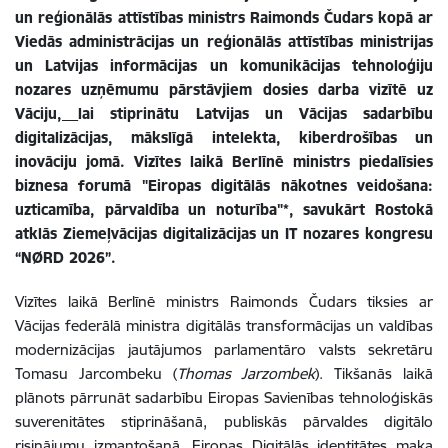
un reģionālās attīstības ministrs Raimonds Čudars
kopā ar
Viedās administrācijas un reģionālās attīstības ministrijas
un Latvijas informācijas un komunikācijas tehnoloģiju
nozares uzņēmumu pārstāvjiem dosies darba vizītē uz
Vāciju,
lai stiprinātu Latvijas un Vācijas sadarbību
digitalizācijas, mākslīgā intelekta, kiberdrošības un
inovāciju jomā. Vizītes laikā Berlīnē ministrs piedalīsies
biznesa forumā "Eiropas digitālās nākotnes veidošana:
uzticamība, pārvaldība un noturība"*, savukārt Rostokā
atklās Ziemeļvācijas digitalizācijas un IT nozares kongresu
“NØRD 2026”.
Vizītes laikā Berlīnē ministrs Raimonds Čudars tiksies ar
Vācijas federālā ministra digitālās transformācijas un valdības
modernizācijas jautājumos parlamentāro valsts sekretāru
Tomasu Jarcombeku (
Thomas Jarzombek
). Tikšanās laikā
plānots pārrunāt sadarbību Eiropas Savienības tehnoloģiskās
suverenitātes stiprināšanā, publiskās pārvaldes digitālo
risinājumu izmantošanā, Eiropas Digitālās identitātes maka