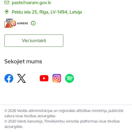
E-pasts:
pasts@varam.gov.lv
Peldu iela 25, Rīga, LV-1494, Latvija
Visi kontakti
Sekojiet mums
© 2026 Viedās administrācijas un reģionālās attīstības ministrija, publicētā
satura visas tiesības aizsargātas.
© 2020 Valsts kanceleja, Tīmekļvietņu vienotās platformas visas tiesības
aizsargātas.