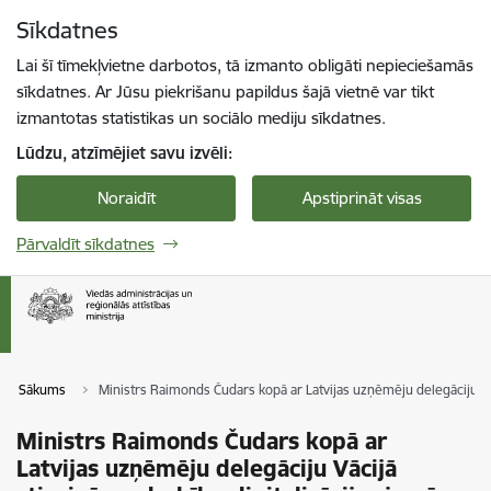
Pāriet uz lapas saturu
Sīkdatnes
Spied
lai meklētu
Enter
Lai šī tīmekļvietne darbotos, tā izmanto obligāti nepieciešamās
sīkdatnes. Ar Jūsu piekrišanu papildus šajā vietnē var tikt
izmantotas statistikas un sociālo mediju sīkdatnes.
Lūdzu, atzīmējiet savu izvēli:
Noraidīt
Apstiprināt visas
Pārvaldīt sīkdatnes
Sākums
Ministrs Raimonds Čudars kopā ar Latvijas uzņēmēju delegāciju Vāc
Ministrs Raimonds Čudars kopā ar
Latvijas uzņēmēju delegāciju Vācijā