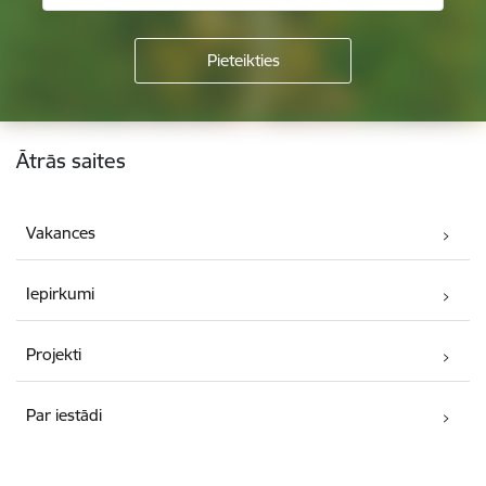
Kājene
Ātrās saites
Vakances
Iepirkumi
Projekti
Par iestādi