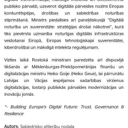
publisko pārvaldi, uzsverot digitālās pārveides nozīmi Eiropas
konkurētspējas, drošības un sabiedrības noturības
stiprināšanā. Ministrs piedalīsies arī paneļdiskusijā “Digitālā
noturība un suverenitāte: stratēģijas drošai nākotnei”, kurā
tiks pievērsta uzmanība noturīgas digitālās infrastruktūras
veidošanai Eiropā, Eiropas tehnoloģiskajai suverenitātei,
kiberdrošībai un mākslīgā intelekta regulējumam.
Vizītes laikā Rostokā ministram paredzēta arī divpusējā
tikšanās ar Mēklenburgas-Priekšpomerānijas finanšu un
digitalizācijas ministru Heiko Goije (Heiko Geue), lai pārrunātu
Latvijas un Vācijas iespējamos sadarbības virzienus
digitalizācijas, tostarp publiskās pārvaldes modernizācijas un
inovāciju jomās.
*- Building Europe’s Digital Future: Trust, Governance &
Resilience
Autors:
Sabiedrisko attiecību nodaļa