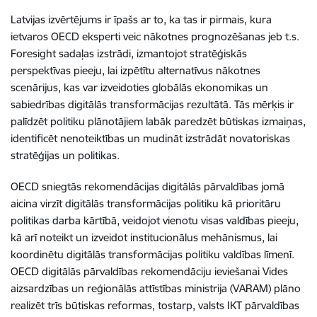
Latvijas izvērtējums ir īpašs ar to, ka tas ir pirmais, kura
ietvaros OECD eksperti veic nākotnes prognozēšanas jeb t.s.
Foresight sadaļas izstrādi, izmantojot stratēģiskās
perspektīvas pieeju, lai izpētītu alternatīvus nākotnes
scenārijus, kas var izveidoties globālās ekonomikas un
sabiedrības digitālās transformācijas rezultātā. Tās mērķis ir
palīdzēt politiku plānotājiem labāk paredzēt būtiskas izmaiņas,
identificēt nenoteiktības un mudināt izstrādāt novatoriskas
stratēģijas un politikas.
OECD sniegtās rekomendācijas digitālās pārvaldības jomā
aicina virzīt digitālās transformācijas politiku kā prioritāru
politikas darba kārtībā, veidojot vienotu visas valdības pieeju,
kā arī noteikt un izveidot institucionālus mehānismus, lai
koordinētu digitālās transformācijas politiku valdības līmenī.
OECD digitālās pārvaldības rekomendāciju ieviešanai Vides
aizsardzības un reģionālās attīstības ministrija (VARAM) plāno
realizēt trīs būtiskas reformas, tostarp, valsts IKT pārvaldības