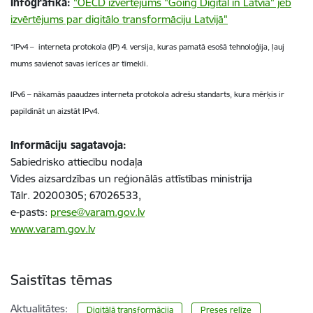
Infografika:
"OECD izvērtējums "Going Digital in Latvia" jeb
izvērtējums par digitālo transformāciju Latvijā"
*IPv4 – interneta protokola (IP) 4. versija, kuras pamatā esošā tehnoloģija, ļauj
mums savienot savas ierīces ar tīmekli.
IPv6 – nākamās paaudzes interneta protokola adrešu standarts, kura mērķis ir
papildināt un aizstāt IPv4.
Informāciju sagatavoja:
Sabiedrisko attiecību nodaļa
Vides aizsardzības un reģionālās attīstības ministrija
Tālr. 20200305; 67026533,
e-pasts:
prese@varam.gov.lv
www.varam.gov.lv
Saistītas tēmas
Aktualitātes:
Digitālā transformācija
Preses relīze