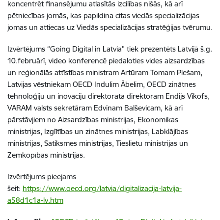
koncentrēt finansējumu atlasītās izcilības nišās, kā arī
pētniecības jomās, kas papildina citas viedās specializācijas
jomas un attiecas uz Viedās specializācijas stratēģijas tvērumu.
Izvērtējums “Going Digital in Latvia” tiek prezentēts Latvijā š.g.
10.februārī, video konferencē piedaloties vides aizsardzības
un reģionālās attīstības ministram Artūram Tomam Plešam,
Latvijas vēstniekam OECD Indulim Ābelim, OECD zinātnes
tehnoloģiju un inovāciju direktorāta direktoram Endijs Vikofs,
VARAM valsts sekretāram Edvīnam Balševicam, kā arī
pārstāvjiem no Aizsardzības ministrijas, Ekonomikas
ministrijas, Izglītības un zinātnes ministrijas, Labklājības
ministrijas, Satiksmes ministrijas, Tieslietu ministrijas un
Zemkopības ministrijas.
Izvērtējums pieejams
šeit:
https://www.oecd.org/latvia/digitalizacija-latvija-
a58d1c1a-lv.htm