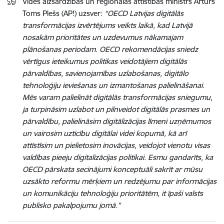
Vides aizsardzības un reģionālās attīstības ministrs Artūrs
Toms Plešs (AP!) uzsver:
“OECD Latvijas digitālās
transformācijas izvērtējums veikts laikā, kad Latvijā
nosakām prioritātes un uzdevumus nākamajam
plānošanas periodam. OECD rekomendācijas sniedz
vērtīgus ieteikumus politikas veidotājiem digitālās
pārvaldības, savienojamības uzlabošanas, digitālo
tehnoloģiju ieviešanas un izmantošanas palielināšanai.
Mēs varam palielināt digitālās transformācijas sniegumu,
ja turpināsim uzlabot un pilnveidot digitālās prasmes un
pārvaldību, palielināsim digitālizācijas līmeni uzņēmumos
un vairosim uzticību digitālai videi kopumā, kā arī
attīstīsim un pielietosim inovācijas, veidojot vienotu visas
valdības pieeju digitalizācijas politikai. Esmu gandarīts, ka
OECD pārskata secinājumi konceptuāli sakrīt ar mūsu
uzsākto reformu mērķiem un redzējumu par informācijas
un komunikāciju tehnoloģiju prioritātēm, it īpaši valsts
publisko pakalpojumu jomā.”