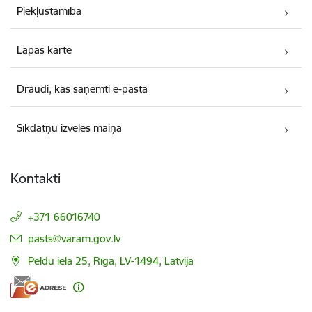
Piekļūstamība
Lapas karte
Draudi, kas saņemti e-pastā
Sīkdatņu izvēles maiņa
Kontakti
+371 66016740
E-pasts:
pasts@varam.gov.lv
Peldu iela 25, Rīga, LV-1494, Latvija