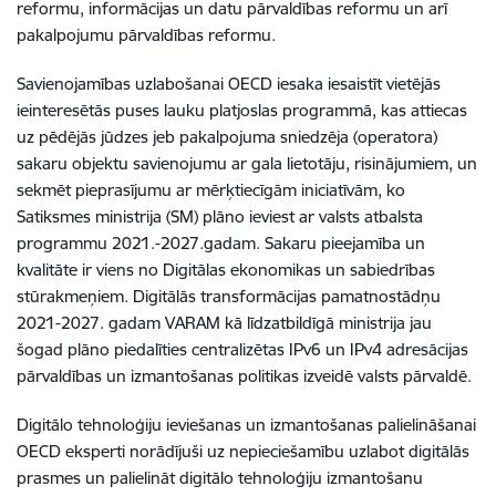
reformu, informācijas un datu pārvaldības reformu un arī
pakalpojumu pārvaldības reformu.
Savienojamības uzlabošanai OECD iesaka iesaistīt vietējās
ieinteresētās puses lauku platjoslas programmā, kas attiecas
uz pēdējās jūdzes jeb pakalpojuma sniedzēja (operatora)
sakaru objektu savienojumu ar gala lietotāju, risinājumiem, un
sekmēt pieprasījumu ar mērķtiecīgām iniciatīvām, ko
Satiksmes ministrija (SM) plāno ieviest ar valsts atbalsta
programmu 2021.-2027.gadam. Sakaru pieejamība un
kvalitāte ir viens no Digitālas ekonomikas un sabiedrības
stūrakmeņiem. Digitālās transformācijas pamatnostādņu
2021-2027. gadam VARAM kā līdzatbildīgā ministrija jau
šogad plāno piedalīties centralizētas IPv6 un IPv4 adresācijas
pārvaldības un izmantošanas politikas izveidē valsts pārvaldē.
Digitālo tehnoloģiju ieviešanas un izmantošanas palielināšanai
OECD eksperti norādījuši uz nepieciešamību uzlabot digitālās
prasmes un palielināt digitālo tehnoloģiju izmantošanu