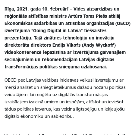
Rīga, 2021. gada 10. februārī – Vides aizsardzības un
reģionālās attīstības ministrs Artūrs Toms Plešs atklāj
Ekonomiskās sadarbības un attīstības organizācijas (OECD)
izvērtējuma “Going Digital in Latvia” tiešsaistes
prezentāciju. Tajā zinātnes tehnoloģiju un inovāciju
direktorāta direktors Endijs Vikofs (Andy Wyckoff)
videokonferencē iepazīstina ar izvērtējuma galvenajiem
secinājumiem un rekomendācijām Latvijas digitālās
transformācijas politikas snieguma uzlabošanai.
OECD pēc Latvijas valdības iniciatīvas veikusi izvērtējumu ar
mērķi analizēt un sniegt ieteikumus dažādu nozaru politikas
veidotājiem, lai reaģētu uz digitālās transformācijas
izraisītajiem izaicinājumiem un iespējām, attīstot un ieviešot
tādus politikas ietvarus, kas veicina ilgtspējīgu un iekļaujošu
digitālo ekonomiku un sabiedrību.