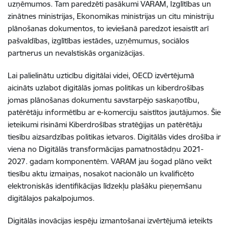
uzņēmumos. Tam paredzēti pasākumi VARAM, Izglītības un
zinātnes ministrijas, Ekonomikas ministrijas un citu ministriju
plānošanas dokumentos, to ieviešanā paredzot iesaistīt arī
pašvaldības, izglītības iestādes, uzņēmumus, sociālos
partnerus un nevalstiskās organizācijas.
Lai palielinātu uzticību digitālai videi, OECD izvērtējumā
aicināts uzlabot digitālās jomas politikas un kiberdrošības
jomas plānošanas dokumentu savstarpējo saskaņotību,
patērētāju informētību ar e-komerciju saistītos jautājumos. Šie
ieteikumi risināmi Kiberdrošības stratēģijas un patērētāju
tiesību aizsardzības politikas ietvaros. Digitālās vides drošība ir
viena no Digitālās transformācijas pamatnostādņu 2021-
2027. gadam komponentēm. VARAM jau šogad plāno veikt
tiesību aktu izmaiņas, nosakot nacionālo un kvalificēto
elektroniskās identifikācijas līdzekļu plašāku pieņemšanu
digitālajos pakalpojumos.
Digitālās inovācijas iespēju izmantošanai izvērtējumā ieteikts