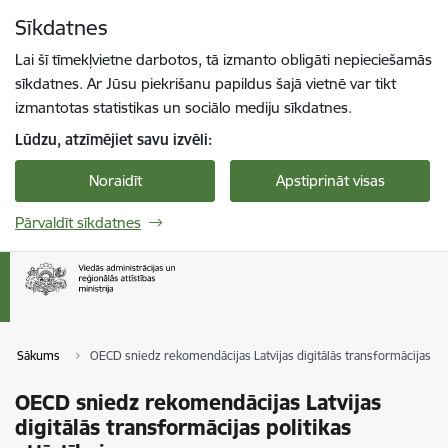
Pāriet uz lapas saturu
Sīkdatnes
Spied
lai meklētu
Enter
Lai šī tīmekļvietne darbotos, tā izmanto obligāti nepieciešamās
sīkdatnes. Ar Jūsu piekrišanu papildus šajā vietnē var tikt
izmantotas statistikas un sociālo mediju sīkdatnes.
Lūdzu, atzīmējiet savu izvēli:
Noraidīt
Apstiprināt visas
Pārvaldīt sīkdatnes
Sākums
OECD sniedz rekomendācijas Latvijas digitālās transformācijas polit
OECD sniedz rekomendācijas Latvijas
digitālās transformācijas politikas