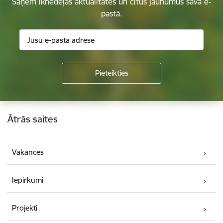
Saņem iknedēļas aktualitātes un citus jaunumus savā e-
pastā.
Kājene
Ātrās saites
Vakances
Iepirkumi
Projekti