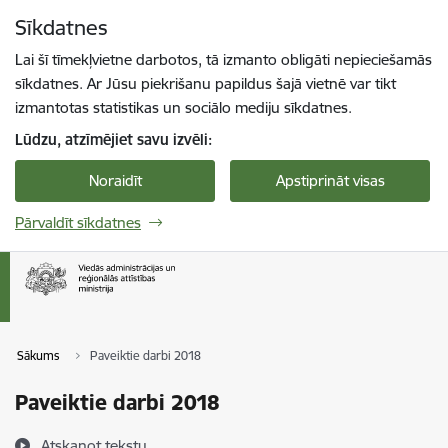
Pāriet uz lapas saturu
Sīkdatnes
Spied
lai meklētu
Enter
Lai šī tīmekļvietne darbotos, tā izmanto obligāti nepieciešamās
sīkdatnes. Ar Jūsu piekrišanu papildus šajā vietnē var tikt
izmantotas statistikas un sociālo mediju sīkdatnes.
Lūdzu, atzīmējiet savu izvēli:
Noraidīt
Apstiprināt visas
Pārvaldīt sīkdatnes
Sākums
Paveiktie darbi 2018
Paveiktie darbi 2018
Atskaņot tekstu