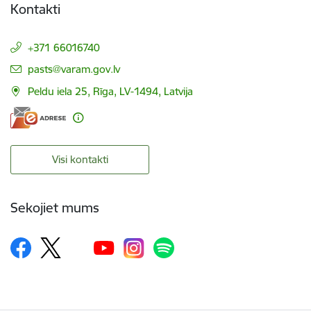
Kontakti
+371 66016740
E-pasts:
pasts@varam.gov.lv
Peldu iela 25, Rīga, LV-1494, Latvija
Visi kontakti
Sekojiet mums