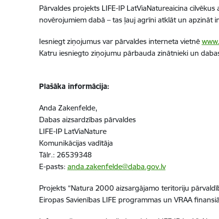
Pārvaldes projekts LIFE-IP LatViaNatureaicina cilvēkus
novērojumiem dabā – tas ļauj agrīni atklāt un apzināt
Iesniegt ziņojumus var pārvaldes interneta vietnē
www.i
Katru iesniegto ziņojumu pārbauda zinātnieki un dabas e
Plašāka informācija:
Anda Zakenfelde,
Dabas aizsardzības pārvaldes
LIFE-IP LatViaNature
Komunikācijas vadītāja
Tālr.: 26539348
E-pasts:
anda.zakenfelde@daba.gov.lv
Projekts “Natura 2000 aizsargājamo teritoriju pārvald
Eiropas Savienības LIFE programmas un VRAA finansiā