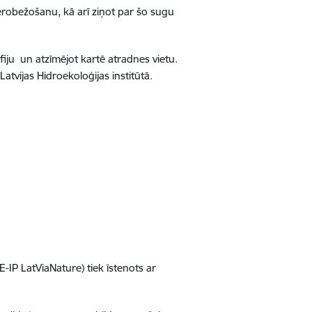
ierobežošanu, kā arī ziņot par šo sugu
fiju
un atzīmējot kartē atradnes vietu.
atvijas Hidroekoloģijas institūtā.
IP LatViaNature) tiek īstenots ar