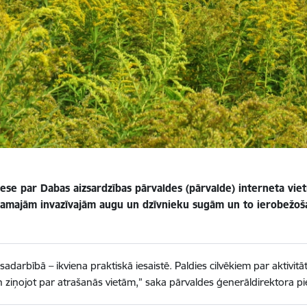
rese par Dabas aizsardzības pārvaldes (pārvalde) interneta vie
tamajām invazīvajām augu un dzīvnieku sugām un to ierobežoša
darbībā – ikviena praktiskā iesaistē. Paldies cilvēkiem par aktivitāt
iņojot par atrašanās vietām,” saka pārvaldes ģenerāldirektora pie