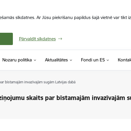
iešamās sīkdatnes. Ar Jūsu piekrišanu papildus šajā vietnē var tikt i
Pārvaldīt sīkdatnes
Nozaru politika
Aktualitātes
Fondi un ES
Kontak
s par bīstamajām invazīvajām sugām Latvijas dabā
u ziņojumu skaits par bīstamajām invazīvajām 