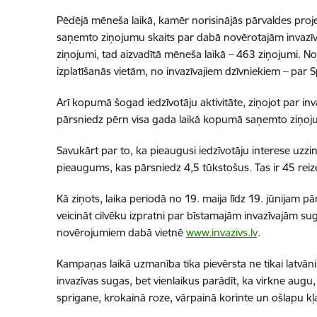
Pēdējā mēneša laikā, kamēr norisinājās pārvaldes proje
saņemto ziņojumu skaits par dabā novērotajām invazī
ziņojumi, tad aizvadītā mēneša laikā – 463 ziņojumi.
No
izplatīšanās vietām, no invazīvajiem dzīvniekiem – par S
Arī kopumā šogad iedzīvotāju aktivitāte, ziņojot par in
pārsniedz pērn visa gada laikā kopumā saņemto ziņoj
Savukārt par to, ka pieaugusi iedzīvotāju interese uzzi
pieaugums, kas pārsniedz 4,5 tūkstošus. Tas
ir 45 rei
Kā ziņots, laika periodā no 19. maija līdz 19. jūnijam
veicināt cilvēku izpratni par bīstamajām invazīvajām s
novērojumiem dabā vietnē
www.invazivs.lv
.
Kampaņas laikā uzmanība tika pievērsta ne tikai latvānim
invazīvas sugas, bet vienlaikus parādīt, ka virkne aug
sprigane, krokainā roze, vārpainā korinte un ošlapu kļ