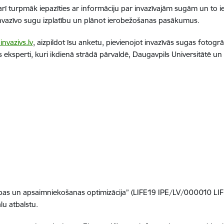
 arī turpmāk iepazīties ar informāciju par invazīvajām sugām un to 
 invazīvo sugu izplatību un plānot ierobežošanas pasākumus.
nvazivs.lv
, aizpildot īsu anketu
, pievienojot invazīvās sugas fotogrā
ksperti, kuri ikdienā strādā pārvaldē, Daugavpils Universitātē un L
ības un apsaimniekošanas optimizācija” (LIFE19 IPE/LV/000010 LIFE-
lu atbalstu.