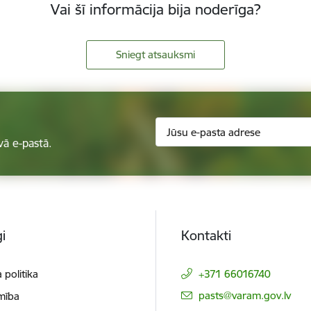
Vai šī informācija bija noderīga?
Sniegt atsauksmi
vā e-pastā.
i
Kontakti
 politika
+371 66016740
E-pasts:
pasts@varam.gov.lv
mība