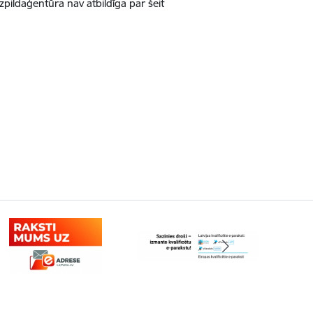
zpildaģentūra nav atbildīga par šeit