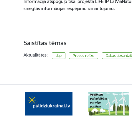
Informācija atspoguļo tikai projekta LIFE IP LatViaNatu
sniegtās informācijas iespējamo izmantojumu.
Saistītas tēmas
Aktualitātes:
dap
Preses relīze
​​​​​​​Dabas aizsar