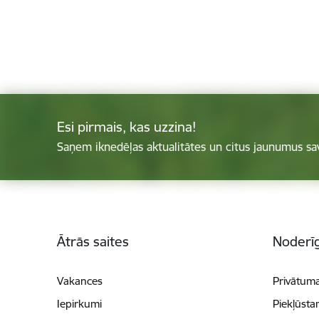
Esi pirmais, kas uzzina!
Saņem iknedēļas aktualitātes un citus jaunumus sa
Kājene
Ātrās saites
Noderīg
Vakances
Privātuma
Iepirkumi
Piekļūsta