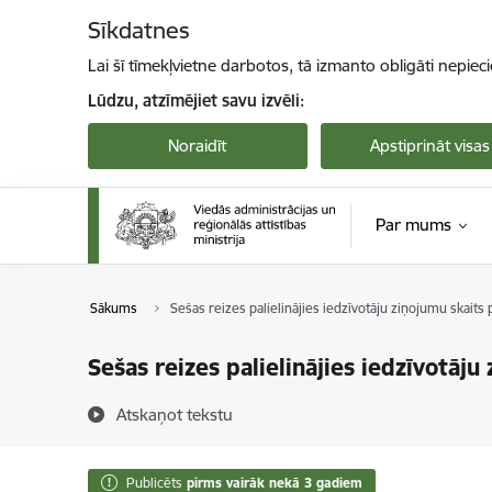
Pāriet uz lapas saturu
Sīkdatnes
Lai šī tīmekļvietne darbotos, tā izmanto obligāti nepiec
Lūdzu, atzīmējiet savu izvēli:
Noraidīt
Apstiprināt visas
Par mums
Sākums
Sešas reizes palielinājies iedzīvotāju ziņojumu skait
Sešas reizes palielinājies iedzīvotāj
Atskaņot tekstu
Publicēts
pirms vairāk nekā 3 gadiem