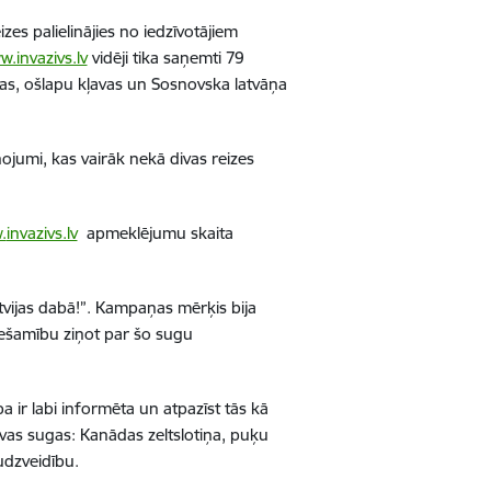
es palielinājies no iedzīvotājiem
.invazivs.lv
vidēji tika saņemti 79
iņas, ošlapu kļavas un Sosnovska latvāņa
ņojumi, kas vairāk nekā divas reizes
.
invazivs.lv
apmeklējumu skaita
tvijas dabā!”. Kampaņas mērķis bija
iešamību ziņot par šo sugu
a ir labi informēta un atpazīst tās kā
vas sugas: Kanādas zeltslotiņa, puķu
udzveidību.