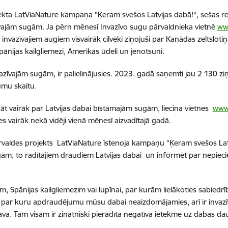
kta LatViaNature kampaņa “Ķeram svešos Latvijas dabā!“, sešas reiz
vajām sugām. Ja pērn mēnesī Invazīvo sugu pārvaldnieka vietnē
www
 invazīvajiem augiem visvairāk cilvēki ziņojuši par Kanādas zeltslot
pānijas kailgliemezi, Amerikas ūdeli un jenotsuni.
vazīvajām sugām, ir palielinājusies. 2023. gadā saņemti jau 2 130 zi
umu skaitu.
nāt vairāk par Latvijas dabai bīstamajām sugām, liecina vietnes
www
zes vairāk nekā vidēji vienā mēnesī aizvadītajā gadā.
 pārvaldes projekts LatViaNature īstenoja kampaņu “Ķeram svešos La
ugām, to radītajiem draudiem Latvijas dabai un informēt par nepiec
, Spānijas kailgliemezim vai lupīnai, par kurām lielākoties sabiedrīb
u, par kuru apdraudējumu mūsu dabai neaizdomājamies, arī ir invazī
ava. Tām visām ir zinātniski pierādīta negatīva ietekme uz dabas da