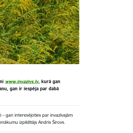
tni
www.invazivs.lv
, kurā gan
nu, gan ir iespēja par dabā
i – gan interesējoties par invazīvajām
nākumu izpildītājs Andris Širovs.