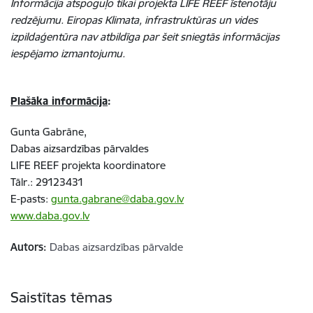
Informācija atspoguļo tikai projekta LIFE REEF īstenotāju
redzējumu. Eiropas Klimata, infrastruktūras un vides
izpildaģentūra nav atbildīga par šeit sniegtās informācijas
iespējamo izmantojumu.​
Plašāka informācija
:
Gunta Gabrāne,
Dabas aizsardzības pārvaldes
LIFE REEF
projekta koordinatore
Tālr.: 29123431
E-pasts:
gunta.gabrane@daba.gov.lv
www.daba.gov.lv
Autors:
Dabas aizsardzības pārvalde
Saistītas tēmas