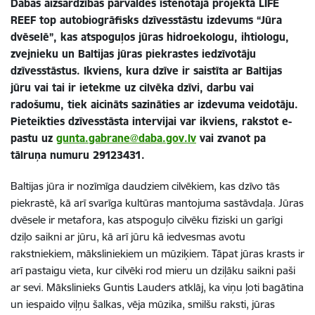
Dabas aizsardzības pārvaldes īstenotajā projektā LIFE
REEF
top autobiogrāfisks dzīvesstāstu izdevums “Jūra
dvēselē”, kas atspoguļos jūras hidroekologu, ihtiologu,
zvejnieku un Baltijas jūras piekrastes iedzīvotāju
dzīvesstāstus. Ikviens, kura dzīve ir saistīta ar Baltijas
jūru vai tai ir ietekme uz cilvēka dzīvi, darbu vai
radošumu, tiek aicināts sazināties ar izdevuma veidotāju.
Pieteikties dzīvesstāsta intervijai var ikviens,
rakstot e-
pastu uz
gunta.gabrane@daba.gov.lv
vai zvanot pa
tālruņa numuru 29123431.
Baltijas jūra ir nozīmīga daudziem cilvēkiem, kas dzīvo tās
piekrastē, kā arī svarīga kultūras mantojuma sastāvdaļa. Jūras
dvēsele ir metafora, kas atspoguļo cilvēku fiziski un garīgi
dziļo saikni ar jūru, kā arī jūru kā iedvesmas avotu
rakstniekiem, māksliniekiem un mūziķiem. Tāpat jūras krasts ir
arī pastaigu vieta, kur cilvēki rod mieru un dziļāku saikni paši
ar sevi.
Mākslinieks Guntis Lauders atklāj, ka viņu ļoti bagātina
un iespaido viļņu šalkas, vēja mūzika, smilšu raksti, jūras