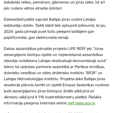
izskalotās veltes, piemēram, gliemenes un jūras zāles, kā arī
pēc rudens vētras atrastie dzintari.
Dzīvesstāsti palīdz saprast Baltijas jūras nozīmi Latvijas
iedzīvotāju dzīvēs. Tādēļ stāsti tiek apkopoti izdevumā, lai jau
2024. gada pirmajā pusē būtu pieejami lasītājiem gan
papīrformātā, gan elektroniskā versijā.
Dabas aizsardzības pārvalde projektu LIFE REEF jeb “Jūras
aizsargājamo biotopu izpēte un nepieciešamā aizsardzības
stāvokļa noteikšana Latvijas ekskluzīvajā ekonomiskajā zonā”
īsteno kā vadošais partneris sadarbībā ar Pārtikas drošības,
dzīvnieku veselības un vides zinātnisko institūtu “BIOR” un
Latvijas Hidroekoloģijas institūtu. Projekta laikā Baltijas jūras
akvatorijā plānots kartēt un izpētīt Eiropas Savienības nozīmes
īpaši aizsargājamos jūras biotopus
Smilts sēkļi jūrā
un
Akmeņu sēkļi jūrā
4 116 kvadrātkilometru platībā. Plašāka
informācija pieejama
interneta vietnē
reef.daba.gov.lv
.