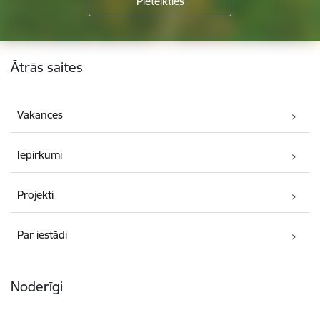
Kājene
Ātrās saites
Vakances
Iepirkumi
Projekti
Par iestādi
Noderīgi