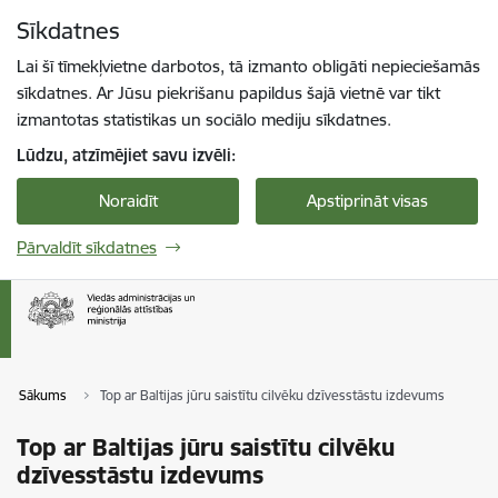
Pāriet uz lapas saturu
Sīkdatnes
Spied
lai meklētu
Enter
Lai šī tīmekļvietne darbotos, tā izmanto obligāti nepieciešamās
sīkdatnes. Ar Jūsu piekrišanu papildus šajā vietnē var tikt
izmantotas statistikas un sociālo mediju sīkdatnes.
Lūdzu, atzīmējiet savu izvēli:
Noraidīt
Apstiprināt visas
Pārvaldīt sīkdatnes
Sākums
Top ar Baltijas jūru saistītu cilvēku dzīvesstāstu izdevums
Top ar Baltijas jūru saistītu cilvēku
dzīvesstāstu izdevums