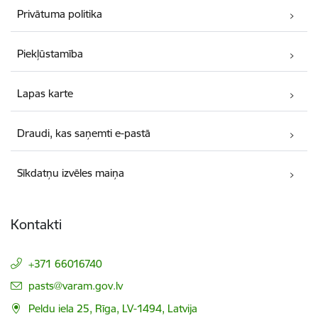
Privātuma politika
Piekļūstamība
Lapas karte
Draudi, kas saņemti e-pastā
Sīkdatņu izvēles maiņa
Kontakti
+371 66016740
E-pasts:
pasts@varam.gov.lv
Peldu iela 25, Rīga, LV-1494, Latvija