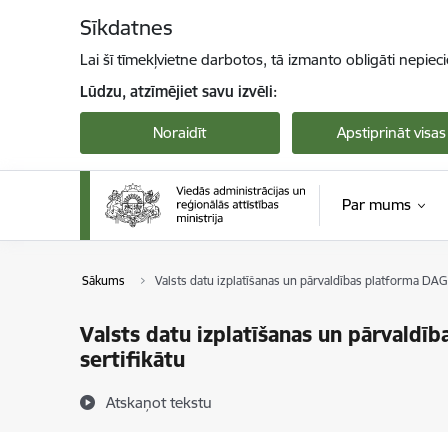
Pāriet uz lapas saturu
Sīkdatnes
Lai šī tīmekļvietne darbotos, tā izmanto obligāti nepiec
Lūdzu, atzīmējiet savu izvēli:
Noraidīt
Apstiprināt visas
Par mums
Sākums
Valsts datu izplatīšanas un pārvaldības platforma DAG
Valsts datu izplatīšanas un pārvaldī
sertifikātu
Atskaņot tekstu