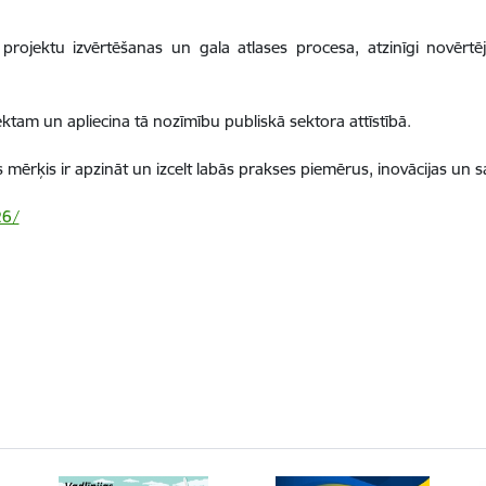
s projektu izvērtēšanas un gala atlases procesa, atzinīgi novērtēj
ektam un apliecina tā nozīmību publiskā sektora attīstībā.
ras mērķis ir apzināt un izcelt labās prakses piemērus, inovācijas u
26/