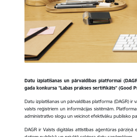
Datu izplatīšanas un pārvaldības platformai (DAG
gada konkursa "Labas prakses sertifikāts" (Good Pra
Datu izplatīšanas un pārvaldības platforma (DAGR) ir 
valsts reģistriem un informācijas sistēmām. Platformas
administratīvo slogu un veicinot efektīvāku publisko 
DAGR ir Valsts digitālas attīstības aģentūras pārziņā 
datiem publiskā un privātā sektora datu saņēmējiem.