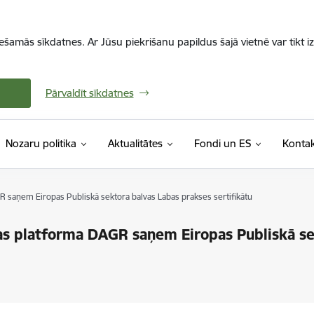
iešamās sīkdatnes. Ar Jūsu piekrišanu papildus šajā vietnē var tikt i
Pārvaldīt sīkdatnes
Nozaru politika
Aktualitātes
Fondi un ES
Kontak
R saņem Eiropas Publiskā sektora balvas Labas prakses sertifikātu
bas platforma DAGR saņem Eiropas Publiskā s