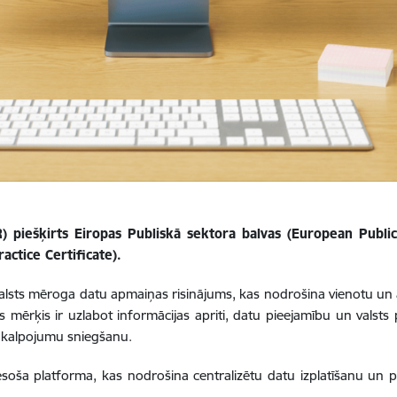
R) piešķirts Eiropas Publiskā sektora balvas (European Pub
ctice Certificate).
valsts mēroga datu apmaiņas risinājums, kas nodrošina vienotu un
 mērķis ir uzlabot informācijas apriti, datu pieejamību un valsts
pakalpojumu sniegšanu.
esoša platforma, kas nodrošina centralizētu datu izplatīšanu un pi