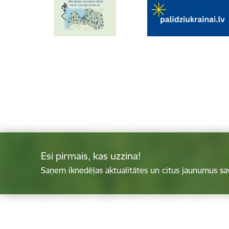
Esi pirmais, kas uzzina!
Saņem iknedēļas aktualitātes un citus jaunumus sa
Kājene