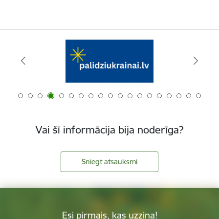
Vai šī informācija bija noderīga?
Sniegt atsauksmi
Esi pirmais, kas uzzina!