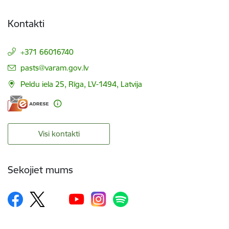
Kontakti
+371 66016740
E-pasts:
pasts@varam.gov.lv
Peldu iela 25, Rīga, LV-1494, Latvija
Visi kontakti
Sekojiet mums