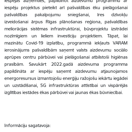
iespējas aizņemties, papildinot aizdevumu programmu ar
iespēju projektus pieteikt arī pašvaldības ēku pielāgošanai
pašvaldības pakalpojumu sniegšanai, īres dzīvokļu
izveidošanai ārpus Rīgas plānošanas reģiona, pašvaldības
meliorācijas sistēmas infrastruktūrai, būvprojektu izstrādei
nozīmīgiem un lieliem investīciju projektiem. Tāpat, lai
mazinātu Covid-19 izplatību, programmā iekļauts VARAM
ierosinājums pašvaldībām saņemt valsts aizdevumu sociālo
aprūpes centru pārbūvei vai pielāgošanai atbilstoši higiēnas
prasībām. Savukārt 2022.gadā aizdevuma programma
papildināta ar iespēju saņemt aizdevumu atjaunojamos
energoresursus izmantojošu enerģiju ražojošu iekārtu iegādei
un uzstādīšanai, 5G infrastruktūras attīstībai un vispārējās
izglītības iestādes ēkas pārbūvei vai jaunas ēkas būvniecībai.
Informāciju sagatavoja: