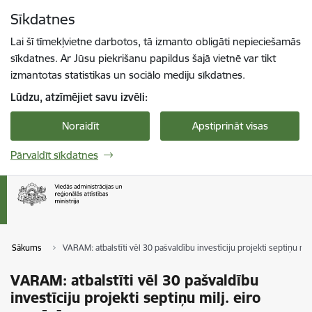
Pāriet uz lapas saturu
Sīkdatnes
Spied
lai meklētu
Enter
Lai šī tīmekļvietne darbotos, tā izmanto obligāti nepieciešamās
sīkdatnes. Ar Jūsu piekrišanu papildus šajā vietnē var tikt
izmantotas statistikas un sociālo mediju sīkdatnes.
Lūdzu, atzīmējiet savu izvēli:
Noraidīt
Apstiprināt visas
Pārvaldīt sīkdatnes
Sākums
VARAM: atbalstīti vēl 30 pašvaldību investīciju projekti septiņu mi
VARAM: atbalstīti vēl 30 pašvaldību
investīciju projekti septiņu milj. eiro