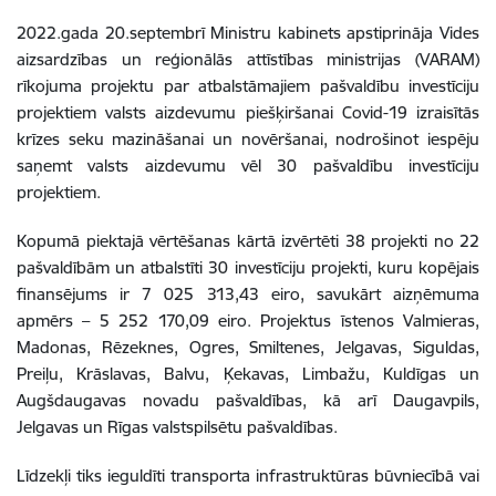
2022.gada 20.septembrī Ministru kabinets apstiprināja Vides
aizsardzības un reģionālās attīstības ministrijas (VARAM)
rīkojuma projektu par atbalstāmajiem pašvaldību investīciju
projektiem valsts aizdevumu piešķiršanai Covid-19 izraisītās
krīzes seku mazināšanai un novēršanai, nodrošinot iespēju
saņemt valsts aizdevumu vēl 30 pašvaldību investīciju
projektiem.
Kopumā piektajā vērtēšanas kārtā izvērtēti 38 projekti no 22
pašvaldībām un atbalstīti 30 investīciju projekti, kuru kopējais
finansējums ir 7 025 313,43 eiro, savukārt aizņēmuma
apmērs – 5 252 170,09 eiro. Projektus īstenos Valmieras,
Madonas, Rēzeknes, Ogres, Smiltenes, Jelgavas, Siguldas,
Preiļu, Krāslavas, Balvu, Ķekavas, Limbažu, Kuldīgas un
Augšdaugavas novadu pašvaldības, kā arī Daugavpils,
Jelgavas un Rīgas valstspilsētu pašvaldības.
Līdzekļi tiks ieguldīti transporta infrastruktūras būvniecībā vai