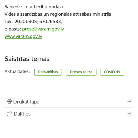
Sabiedrisko attiecību nodaļa
Vides aizsardzības un reģionālās attīstības ministrija
Tālr. 20200305; 67026533,
e-pasts:
prese@varam.gov.lv
www.varam.gov.lv
Saistītas tēmas
Aktualitātes:
Pašvaldības
Preses relīze
COVID-19
Drukāt lapu
Dalīties