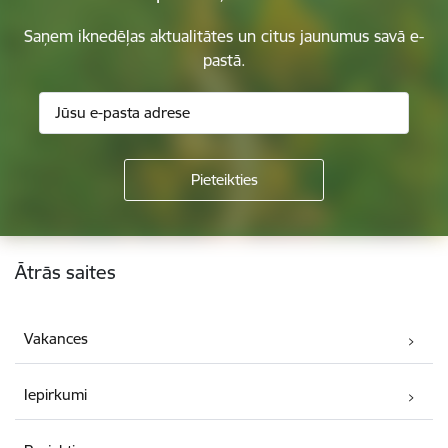
Saņem iknedēļas aktualitātes un citus jaunumus savā e-
pastā.
Kājene
Ātrās saites
Vakances
Iepirkumi