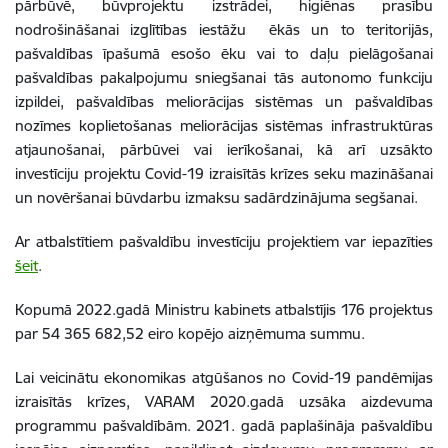
pārbūvē, būvprojektu izstrādei, higiēnas prasību
nodrošināšanai izglītības iestāžu ēkās un to teritorijās,
pašvaldības īpašumā esošo ēku vai to daļu pielāgošanai
pašvaldības pakalpojumu sniegšanai tās autonomo funkciju
izpildei, pašvaldības meliorācijas sistēmas un pašvaldības
nozīmes koplietošanas meliorācijas sistēmas infrastruktūras
atjaunošanai, pārbūvei vai ierīkošanai, kā arī uzsākto
investīciju projektu Covid-19 izraisītās krīzes seku mazināšanai
un novēršanai būvdarbu izmaksu sadārdzinājuma segšanai.
Ar atbalstītiem pašvaldību investīciju projektiem var iepazīties
šeit
.
Kopumā 2022.gadā Ministru kabinets atbalstījis 176 projektus
par 54 365 682,52 eiro kopējo aizņēmuma summu.
Lai veicinātu ekonomikas atgūšanos no Covid-19 pandēmijas
izraisītās krīzes, VARAM 2020.gadā uzsāka aizdevuma
programmu pašvaldībām. 2021. gadā paplašināja pašvaldību