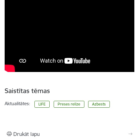
Saistītas tēmas
Aktualitātes:
LIFE
Preses relīze
Azbests
Drukāt lapu