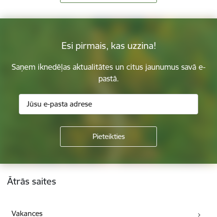
Esi pirmais, kas uzzina!
Saņem iknedēļas aktualitātes un citus jaunumus savā e-
pastā.
Kājene
Ātrās saites
Vakances