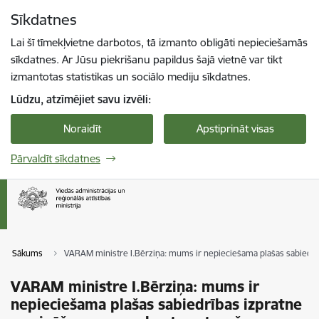
Pāriet uz lapas saturu
Sīkdatnes
Spied
lai meklētu
Enter
Lai šī tīmekļvietne darbotos, tā izmanto obligāti nepieciešamās
sīkdatnes. Ar Jūsu piekrišanu papildus šajā vietnē var tikt
izmantotas statistikas un sociālo mediju sīkdatnes.
Lūdzu, atzīmējiet savu izvēli:
Noraidīt
Apstiprināt visas
Pārvaldīt sīkdatnes
Sākums
VARAM ministre I.Bērziņa: mums ir nepieciešama plašas sabiedrīb
VARAM ministre I.Bērziņa: mums ir
nepieciešama plašas sabiedrības izpratne