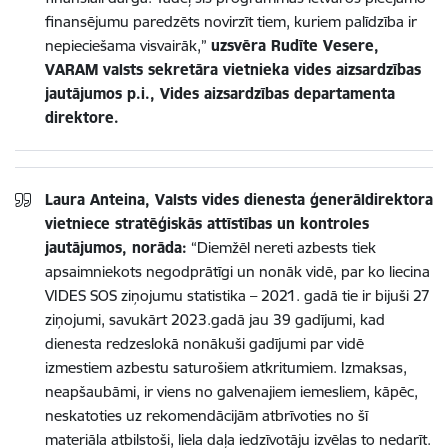
finansējumu paredzēts novirzīt tiem, kuriem palīdzība ir
nepieciešama visvairāk,”
uzsvēra Rudīte Vesere,
VARAM valsts sekretāra vietnieka vides aizsardzības
jautājumos p.i., Vides aizsardzības departamenta
direktore.
Laura Anteina,
Valsts vides dienesta ģenerāldirektora
vietniece stratēģiskās attīstības un kontroles
jautājumos, norāda:
“D
iemžēl nereti azbests tiek
apsaimniekots negodprātīgi un nonāk vidē,
par ko liecina
VIDES SOS ziņojumu statistika – 2021. gadā tie ir bijuši 27
ziņojumi, savukārt 2023.gadā jau 39 gadījumi, kad
dienesta redzeslokā nonākuši gadījumi par vidē
izmestiem azbestu saturošiem atkritumiem. Izmaksas,
neapšaubāmi, ir viens no galvenajiem iemesliem, kāpēc,
neskatoties uz rekomendācijām atbrīvoties no šī
materiāla atbilstoši, liela daļa iedzīvotāju izvēlas to nedarīt.