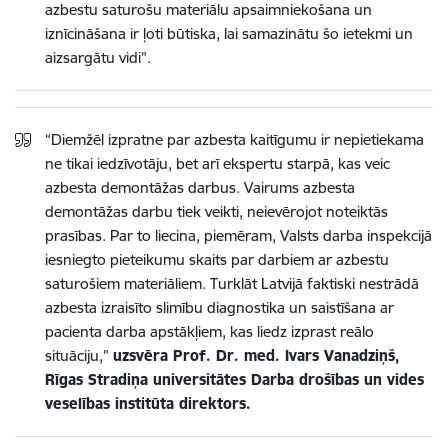
azbestu saturošu materiālu apsaimniekošana un
iznīcināšana ir ļoti būtiska, lai samazinātu šo ietekmi un
aizsargātu vidi”.
“Diemžēl izpratne par azbesta kaitīgumu ir nepietiekama
ne tikai iedzīvotāju, bet arī ekspertu starpā, kas veic
azbesta demontāžas darbus.
Vairums azbesta
demontāžas darbu tiek veikti, neievērojot noteiktās
prasības. Par to liecina, piemēram, Valsts darba inspekcijā
iesniegto pieteikumu skaits par darbiem ar azbestu
saturošiem materiāliem.
Turklāt
Latvijā faktiski nestrādā
azbesta izraisīto slimību diagnostika un saistīšana ar
pacienta darba apstākļiem, kas liedz izprast reālo
situāciju,
”
uzsvēra Prof. Dr. med. Ivars Vanadziņš,
Rīgas Stradiņa universitātes Darba drošības un vides
veselības institūta direktors.