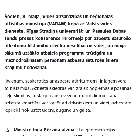
Šodien, 8. maijā, Vides aizsardzības un reģionālās
attīstības ministrija (VARAM) kopā ar Valsts vides
dienestu, Rīgas Stradiņa universitāti un Pasaules Dabas
fondu preses konferencē informēja par azbestu saturošo
atkritumu bīstamību cilvēku veselībai un videi, un maija
sākumā uzsākto atbalsta programmu trūcīgām un
maznodrošinātām personām azbestu saturošā šīfera
krājumu nodošanai.
Ikvienam, saskaroties ar azbesta atkritumiem, ir jāņem vērā
to bīstamība. Azbesta šķiedras var izraisīt nopietnas elpošanas
ceļu slimības, tostarp plaušu vēzi un mezoteliomu. Tāpat
azbesta iedarbība var kaitēt arī dzīvniekiem un videi, azbestam
iepriekš nokļūstot ūdenī, augsnē un gaisā.
Ministre Inga Bērziņa atzina
: “Lai gan ministrijas