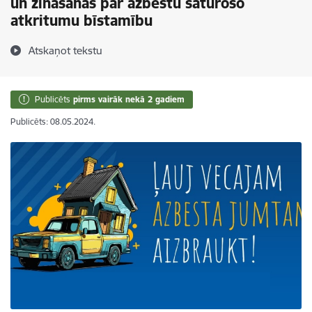
un zināšanas par azbestu saturošo
atkritumu bīstamību
Atskaņot tekstu
Publicēts
pirms vairāk nekā 2 gadiem
Publicēts: 08.05.2024.