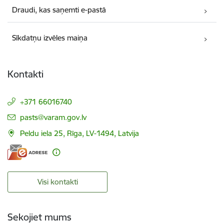
Draudi, kas saņemti e-pastā
Sīkdatņu izvēles maiņa
Kontakti
+371 66016740
E-pasts:
pasts@varam.gov.lv
Peldu iela 25, Rīga, LV-1494, Latvija
Visi kontakti
Sekojiet mums