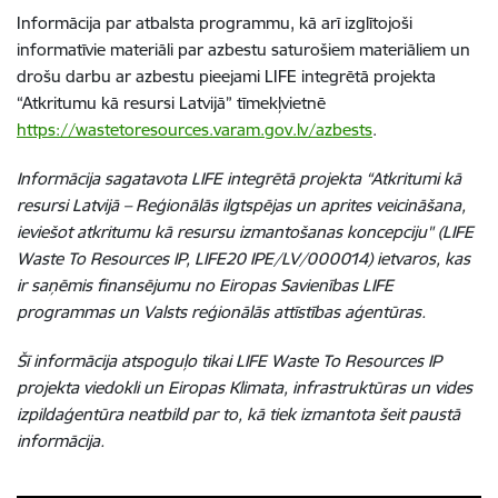
Informācija par atbalsta programmu, kā arī izglītojoši
informatīvie materiāli par azbestu saturošiem materiāliem un
drošu darbu ar azbestu pieejami LIFE integrētā projekta
“Atkritumu kā resursi Latvijā” tīmekļvietnē
https://wastetoresources.varam.gov.lv/azbests
.
Informācija sagatavota LIFE integrētā projekta “Atkritumi kā
resursi Latvijā – Reģionālās ilgtspējas un aprites veicināšana,
ieviešot atkritumu kā resursu izmantošanas koncepciju" (LIFE
Waste To Resources IP, LIFE20 IPE/LV/000014) ietvaros, kas
ir saņēmis finansējumu no Eiropas Savienības LIFE
programmas un Valsts reģionālās attīstības aģentūras.
Šī informācija atspoguļo tikai LIFE Waste To Resources IP
projekta viedokli un Eiropas Klimata, infrastruktūras un vides
izpildaģentūra neatbild par to, kā tiek izmantota šeit paustā
informācija.