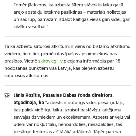
Tomēr jāatceras, ka azbesta šīfera stāvoklis laika gaitā,
ārējo apstākļu ietekmē pasliktinās – materiāls nolietojas
un sadrūp, pamazām izdalot kaitīgās vielas gan videi, gan
cilvēka veselībai
.”
Tā kā azbestu saturoši atkritumi ir viens no bīstamo atkritumu
veidiem, tiem tiek piemērotas īpašas apsaimniekošanas
prasības. Vietnē
skiroviegli.lv
pieejama informācija par 18
nodošanas punktiem visā Latvijā, kas pieņem azbestu
saturošus atkritumus.
Jānis Rozītis, Pasaules Dabas fonda direktors,
atgādināja, ka
“azbests ir noturīgs vides piesārņotājs,
kas paliek vidē ilgu laiku, izraisot pastāvīgu kaitējumu
savvaļas dzīvniekiem un ekosistēmām.
Azbests ar vēju vai
ūdeni var nokļūt tālu, nenoārdoties, nesadaloties, tas
piesārņo teritorijas arī tālākā attālumā.
Tāpēc pareiza