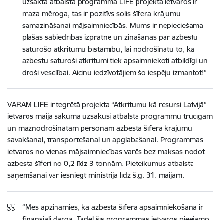
uzsāktā atbalsta programma LIFE projekta ietvaros ir
maza mēroga, tas ir pozitīvs solis šīfera krājumu
samazināšanai mājsaimniecībās. Mums ir nepieciešama
plašas sabiedrības izpratne un zināšanas par azbestu
saturošo atkritumu bīstamību, lai nodrošinātu to, ka
azbestu saturoši atkritumi tiek apsaimniekoti atbildīgi un
droši veselībai. Aicinu iedzīvotājiem šo iespēju izmantot!”
VARAM LIFE integrētā projekta “Atkritumu kā resursi Latvijā”
ietvaros maija sākumā uzsākusi atbalsta programmu trūcīgām
un maznodrošinātām personām azbesta šīfera krājumu
savākšanai, transportēšanai un apglabāšanai. Programmas
ietvaros no vienas mājsaimniecības varēs bez maksas nodot
azbesta šīferi no 0,2 līdz 3 tonnām. Pieteikumus atbalsta
saņemšanai var iesniegt ministrijā līdz š.g. 31. maijam.
“Mēs apzināmies, ka azbesta šīfera apsaimniekošana ir
finansiāli dārga. Tādēļ šīs programmas ietvaros pieejamo