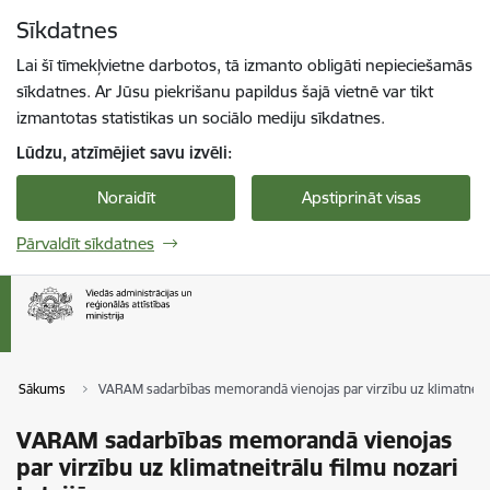
Pāriet uz lapas saturu
Sīkdatnes
Spied
lai meklētu
Enter
Lai šī tīmekļvietne darbotos, tā izmanto obligāti nepieciešamās
sīkdatnes. Ar Jūsu piekrišanu papildus šajā vietnē var tikt
izmantotas statistikas un sociālo mediju sīkdatnes.
Lūdzu, atzīmējiet savu izvēli:
Noraidīt
Apstiprināt visas
Pārvaldīt sīkdatnes
Sākums
VARAM sadarbības memorandā vienojas par virzību uz klimatneitr
VARAM sadarbības memorandā vienojas
par virzību uz klimatneitrālu filmu nozari