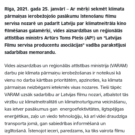
Rīga, 2021. gada 25. janvārī – Ar mērķi sekmēt klimata
pārmaiņas ierobežojošo pasākumu īstenošanu filmu
servisa nozarē un padarīt Latviju par klimatneitrāla kino
filmēšanas galamērķi, vides aizsardzības un reģionālās
attīstības ministrs Artūrs Toms Plešs (AP!) un “Latvijas
Filmu servisa producentu asociācijas” vadība parakstījusi
sadarbības memorandu.
Vides aizsardzības un reģionālās attīstības ministrija (VARAM)
darbu pie klimata pārmaiņu ierobežošanas ir noteikusi kā
vienu no darba kārtības prioritātēm, apzinoties, ka klimata
pārmaiņas neizbēgami ietekmēs visas nozares. Tieši tāpēc
VARAM uzsāk sadarbību ar Latvijas filmu nozari, atbalstot tās
virzību uz klimatneitralitāti un klimatnoturīguma veicināšanu,
kas ietver pasākumus gan energoefektivitātes, ilgtspējīgas
enerģētikas, zaļo un viedo tehnoloģiju, kā arī videi draudzīga
transporta jomā, gan sabiedrības informēšanā un
izglītošanā. Īstenojot ieceri, paredzams, ka tiks vairota filmu