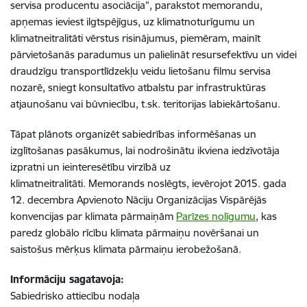
servisa producentu asociācija”, parakstot memorandu,
apņemas ieviest ilgtspējīgus, uz klimatnoturīgumu un
klimatneitralitāti vērstus risinājumus, piemēram, mainīt
pārvietošanās paradumus un palielināt resursefektīvu un videi
draudzīgu transportlīdzekļu veidu lietošanu filmu servisa
nozarē, sniegt konsultatīvo atbalstu par infrastruktūras
atjaunošanu vai būvniecību, t.sk. teritorijas labiekārtošanu.
Tāpat plānots organizēt sabiedrības informēšanas un
izglītošanas pasākumus, lai nodrošinātu ikviena iedzīvotāja
izpratni un ieinteresētību virzībā uz
klimatneitralitāti. Memorands noslēgts, ievērojot 2015. gada
12. decembra Apvienoto Nāciju Organizācijas Vispārējās
konvencijas par klimata pārmaiņām
Parīzes nolīgumu
, kas
paredz globālo rīcību klimata pārmaiņu novēršanai un
saistošus mērķus klimata pārmaiņu ierobežošanā.
Informāciju sagatavoja:
Sabiedrisko attiecību nodaļa