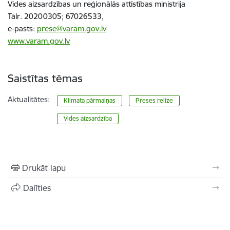
Vides aizsardzības un reģionālās attīstības ministrija
Tālr. 20200305; 67026533,
e-pasts:
prese@varam.gov.lv
www.varam.gov.lv
Saistītas tēmas
Aktualitātes:
Klimata pārmaiņas
Preses relīze
Vides aizsardzība
Drukāt lapu
Dalīties