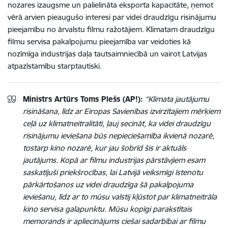
nozares izaugsme un palielināta eksporta kapacitāte, ņemot
vērā arvien pieaugušo interesi par videi draudzīgu risinājumu
pieejamību no ārvalstu filmu ražotājiem. Klimatam draudzīgu
filmu servisa pakalpojumu pieejamība var veidoties kā
nozīmīga industrijas daļa tautsaimniecībā un vairot Latvijas
atpazīstamību starptautiski.
Ministrs Artūrs Toms Plešs (AP!):
“Klimata jautājumu
risināšana, līdz ar Eiropas Savienības izvirzītajiem mērķiem
ceļā uz klimatneitralitāti, ļauj secināt, ka videi draudzīgu
risinājumu ieviešana būs nepieciešamība ikvienā nozarē,
tostarp kino nozarē, kur jau šobrīd šis ir aktuāls
jautājums. Kopā ar filmu industrijas pārstāvjiem esam
saskatījuši priekšrocības, lai Latvijā veiksmīgi īstenotu
pārkārtošanos uz videi draudzīga šā pakalpojuma
ieviešanu, līdz ar to mūsu valstij kļūstot par klimatneitrāla
kino servisa galapunktu. Mūsu kopīgi parakstītais
memorands ir apliecinājums ciešai sadarbībai ar filmu