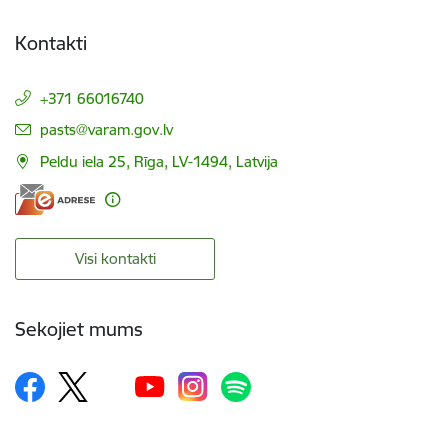
Kontakti
+371 66016740
E-pasts:
pasts@varam.gov.lv
Peldu iela 25, Rīga, LV-1494, Latvija
Visi kontakti
Sekojiet mums