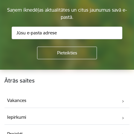
Saņem iknedēļas aktualitātes un citus jaunumus savā e-
pastā.
Kājene
Ātrās saites
Vakances
Iepirkumi
Projekti