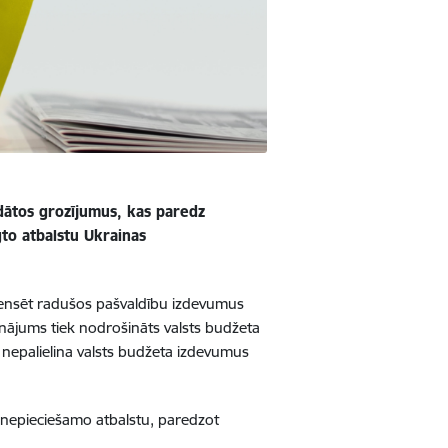
rādātos grozījumus, kas paredz
to atbalstu Ukrainas
mpensēt radušos pašvaldību izdevumus
linājums tiek nodrošināts valsts budžeta
nepalielina valsts budžeta izdevumus
 nepieciešamo atbalstu, paredzot