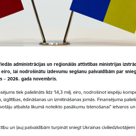
Viedās administrācijas un reģionālās attīstības ministrijas izst
. eiro, lai nodrošinātu izdevumu segšanu pašvaldībām par snieg
is – 2026. gada novembris.
ējums tiek palielināts līdz 14,3 milj. eiro, nodrošinot iespēju ko
jā, izglītības, ēdināšanas un izmitināšanas jomās. Finansējuma palie
otāju atbalsta likumā noteikto pasākumu īstenošanai" ietvaros un 
u un ļauj pašvaldībām turpināt sniegt Ukrainas civiliedzīvotājiem