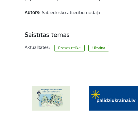
Autors:
Sabiedrisko attiecību nodaļa
Saistītas tēmas
Aktualitātes:
Preses relīze
Ukraina