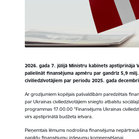
2026. gada 7. jūlijā Ministru kabinets apstiprināja 
palielināt finansējuma apmēru par gandrīz 5,9 milj
civiliedzīvotājiem par periodu 2025. gada decembr
Ar grozījumiem kopējais pašvaldībām paredzētais finans
par Ukrainas civiliedzīvotājiem sniegto atbalstu sociāla
programmas 17.00.00 "Finansējums Ukrainas civiliedzīv
virs apstiprinātā budžeta ietvara.
Pieņemtais lēmums nodrošina finansējuma nepārtrauktīb
papildu finansējumu izdevumu kompensēšanai.