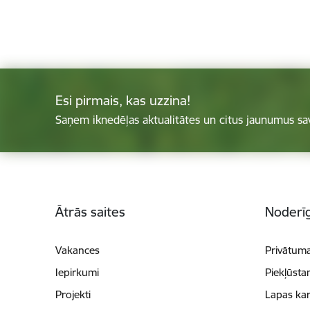
Esi pirmais, kas uzzina!
Saņem iknedēļas aktualitātes un citus jaunumus sa
Kājene
Ātrās saites
Noderīg
Vakances
Privātuma
Iepirkumi
Piekļūsta
Projekti
Lapas kar