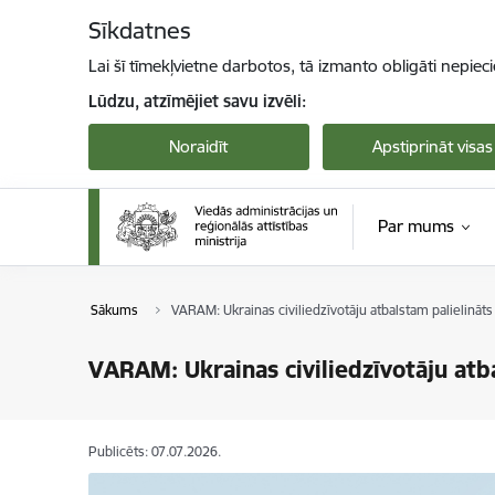
Pāriet uz lapas saturu
Sīkdatnes
Lai šī tīmekļvietne darbotos, tā izmanto obligāti nepiec
Lūdzu, atzīmējiet savu izvēli:
Noraidīt
Apstiprināt visas
Par mums
Sākums
VARAM: Ukrainas civiliedzīvotāju atbalstam palielināts 
VARAM: Ukrainas civiliedzīvotāju atba
Publicēts: 07.07.2026.