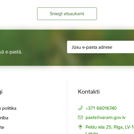
Sniegt atsauksmi
vā e-pastā.
i
Kontakti
 politika
+371 66016740
E-pasts:
pasts@varam.gov.lv
mība
Peldu iela 25, Rīga, LV-
te
Latvija