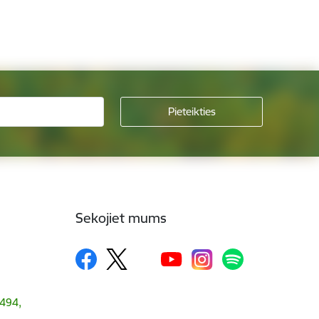
Sekojiet mums
1494,