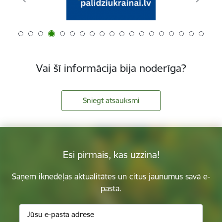
Vai šī informācija bija noderīga?
Sniegt atsauksmi
Esi pirmais, kas uzzina!
Saņem iknedēļas aktualitātes un citus jaunumus savā e-
pastā.