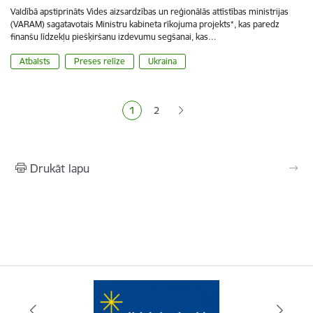
Valdībā apstiprināts Vides aizsardzības un reģionālās attīstības ministrijas
(VARAM) sagatavotais Ministru kabineta rīkojuma projekts*, kas paredz
finanšu līdzekļu piešķiršanu izdevumu segšanai, kas…
Atbalsts
Preses relīze
Ukraina
Lapošana
1
2
Pašreizējā lapa
Lapa
Drukāt lapu