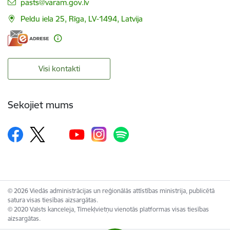
E-pasts:
pasts@varam.gov.lv
Peldu iela 25, Rīga, LV-1494, Latvija
Visi kontakti
Sekojiet mums
© 2026 Viedās administrācijas un reģionālās attīstības ministrija, publicētā
satura visas tiesības aizsargātas.
© 2020 Valsts kanceleja, Tīmekļvietņu vienotās platformas visas tiesības
aizsargātas.