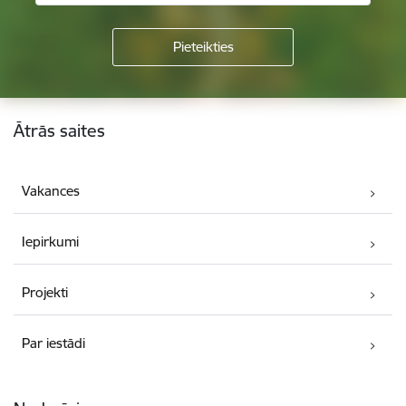
Kājene
Ātrās saites
Vakances
Iepirkumi
Projekti
Par iestādi