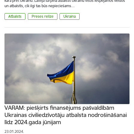
kara pret Ukrainu. Latvija turpina atbalstīt Ukrainu visos iespējamos veidos
un atbalstīs, cik ilgi tas būs nepieciešams…
Atbalsts
Preses relīze
Ukraina
VARAM: piešķirts finansējums pašvaldībām
Ukrainas civiliedzīvotāju atbalsta nodrošināšanai
līdz 2024.gada jūnijam
23.01.2024.