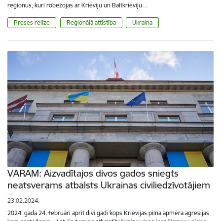
reģionus, kuri robežojas ar Krieviju un Baltkrieviju…
Preses relīze
Reģionālā attīstība
Ukraina
VARAM: Aizvadītajos divos gados sniegts
neatsverams atbalsts Ukrainas civiliedzīvotājiem
23.02.2024.
2024. gada 24. februārī aprit divi gadi kopš Krievijas pilna apmēra agresijas