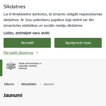
Pāriet uz lapas saturu
Sīkdatnes
Spied
lai meklētu
Enter
Lai šī tīmekļvietne darbotos, tā izmanto obligāti nepieciešamās
sīkdatnes. Ar Jūsu piekrišanu papildus šajā vietnē var tikt
izmantotas statistikas un sociālo mediju sīkdatnes.
Lūdzu, atzīmējiet savu izvēli:
Noraidīt
Apstiprināt visas
Pārvaldīt sīkdatnes
Sākums
Aktualitātes
Jaunumi
Jaunumi