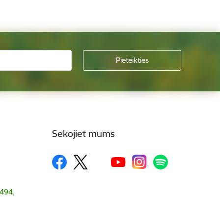
Sekojiet mums
1494,