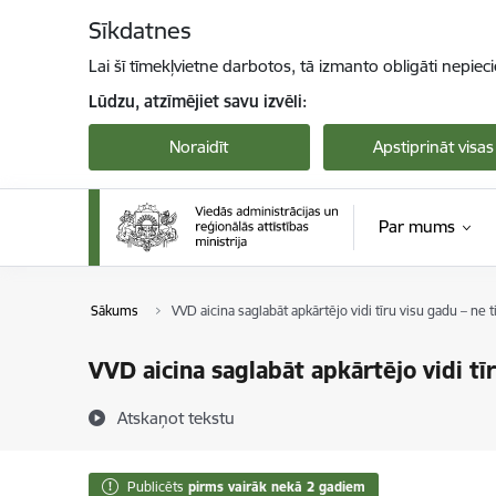
Pāriet uz lapas saturu
Sīkdatnes
Lai šī tīmekļvietne darbotos, tā izmanto obligāti nepiec
Lūdzu, atzīmējiet savu izvēli:
Noraidīt
Apstiprināt visas
Par mums
Sākums
VVD aicina saglabāt apkārtējo vidi tīru visu gadu – ne ti
VVD aicina saglabāt apkārtējo vidi tīr
Atskaņot tekstu
Publicēts
pirms vairāk nekā 2 gadiem