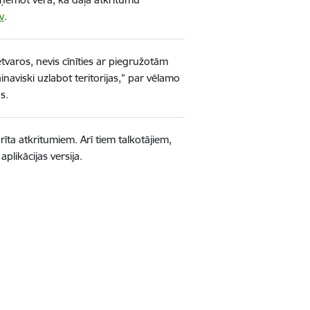
v
.
tvaros, nevis cīnīties ar piegružotām
inaviski uzlabot teritorijas,” par vēlamo
s.
īta atkritumiem. Arī tiem talkotājiem,
plikācijas versija.