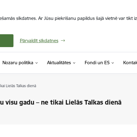
iešamās sīkdatnes. Ar Jūsu piekrišanu papildus šajā vietnē var tikt i
Pārvaldīt sīkdatnes
Nozaru politika
Aktualitātes
Fondi un ES
Kontak
kai Lielās Talkas dienā
u visu gadu – ne tikai Lielās Talkas dienā