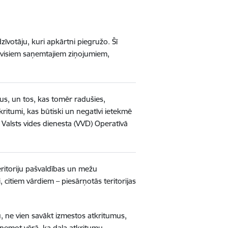
dzīvotāju, kuri apkārtni piegružo. Šī
o visiem saņemtajiem ziņojumiem,
mus, un tos, kas tomēr radušies,
kritumi, kas būtiski un negatīvi ietekmē
a Valsts vides dienesta (VVD) Operatīvā
 teritoriju pašvaldības un mežu
 citiem vārdiem – piesārņotās teritorijas
nu, ne vien savākt izmestos atkritumus,
, ņemot vērā, ka daļa atkritumu