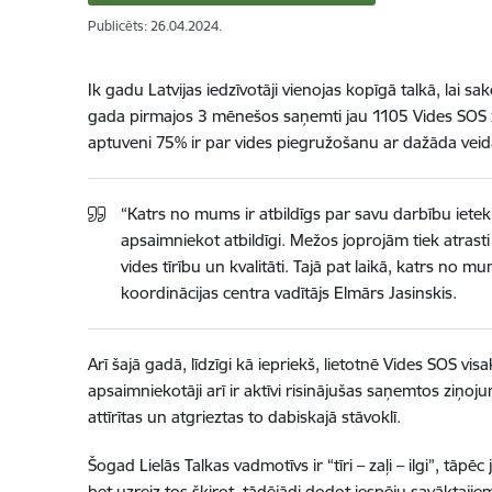
Publicēts: 26.04.2024.
Ik gadu Latvijas iedzīvotāji vienojas kopīgā talkā, lai sa
gada pirmajos 3 mēnešos saņemti jau 1105 Vides SOS zi
aptuveni 75% ir par vides piegružošanu ar dažāda veid
“Katrs no mums ir atbildīgs par savu darbību ietekm
apsaimniekot atbildīgi. Mežos joprojām tiek atrasti
vides tīrību un kvalitāti. Tajā pat laikā, katrs no 
koordinācijas centra vadītājs Elmārs Jasinskis.
Arī šajā gadā, līdzīgi kā iepriekš, lietotnē Vides SOS vis
apsaimniekotāji arī ir aktīvi risinājušas saņemtos ziņoj
attīrītas un atgrieztas to dabiskajā stāvoklī.
Šogad Lielās Talkas vadmotīvs ir “tīri – zaļi – ilgi”, tā
bet uzreiz tos šķirot, tādējādi dodot iespēju savāktaji