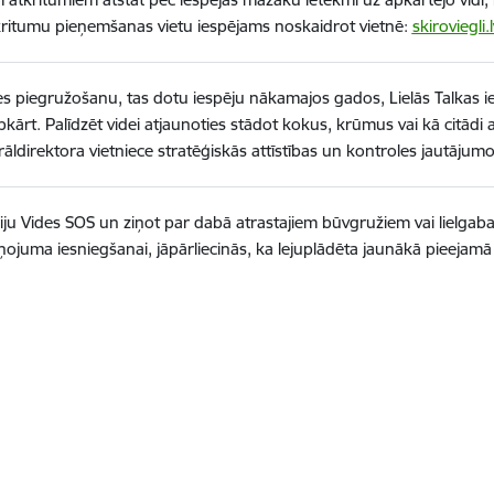
tkritumu pieņemšanas vietu iespējams noskaidrot vietnē:
skiroviegli.l
des piegružošanu, tas dotu iespēju nākamajos gados, Lielās Talkas ie
kārt. Palīdzēt videi atjaunoties stādot kokus, krūmus vai kā citādi a
ldirektora vietniece stratēģiskās attīstības un kontroles jautājumo
ciju Vides SOS un ziņot par dabā atrastajiem būvgružiem vai lielgabar
ņojuma iesniegšanai, jāpārliecinās, ka lejuplādēta jaunākā pieejamā a