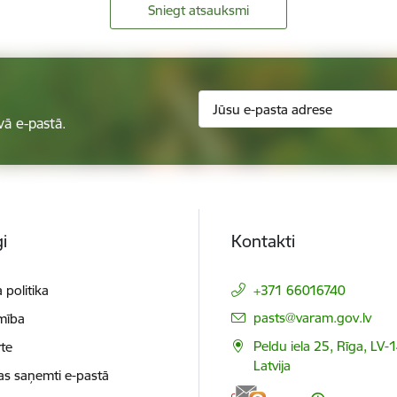
Sniegt atsauksmi
vā e-pastā.
i
Kontakti
 politika
+371 66016740
E-pasts:
pasts@varam.gov.lv
mība
Peldu iela 25, Rīga, LV-
te
Latvija
as saņemti e-pastā