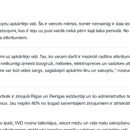
koptu apkārtējo vidi. Šis ir vienots mērķis, tomēr nemainīgi ir daļa ie
ņojumi, kas ir teju uz pusi vairāk nekā pērn šajā laika periodā. N
a atkritumiem.
i uz apkārtējo vidi. Tas, ko varam darīt ir mazināt radītos atkritu
 nelikumīgi izmesti būvgruži, mēbeles, elektropreces un sadzīves at
mums var būt vides sargs, saglabājot apkārtni tīru un sakoptu,” rosin
aktīvāk ir ziņojuši Rīgas un Pierīgas iedzīvotāji un šo administratīvo
umus. Jau nepilni 40% no šogad saņemtajiem ziņojumiem ir atrisināti,
pēc jo īpaši, VVD rosina talkotājus, veicot mežu un ceļa malu sakopša
em atkritumiem atstāt pēc iespējas mazāku ietekmi uz apkārtējo vidi