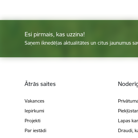
Esi pirmais, kas uzzina!
Saņem iknedēļas aktualitātes un citus jaunumus sa
Kājene
Ātrās saites
Noderīg
Vakances
Privātuma
Iepirkumi
Piekļūsta
Projekti
Lapas kar
Par iestādi
Draudi, k