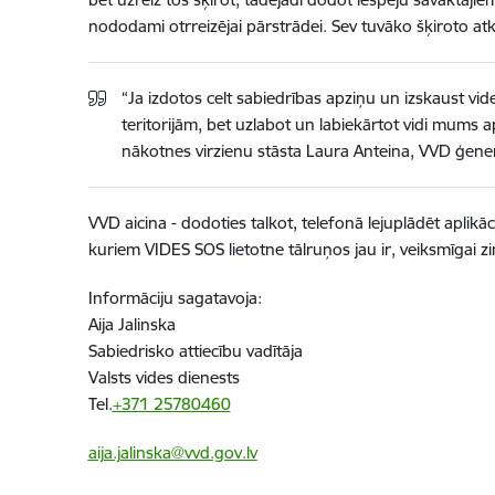
nododami otrreizējai pārstrādei. Sev tuvāko šķiroto a
“Ja izdotos celt sabiedrības apziņu un izskaust vi
teritorijām, bet uzlabot un labiekārtot vidi mums ap
nākotnes virzienu stāsta Laura Anteina, VVD ģenerā
VVD aicina - dodoties talkot, telefonā lejuplādēt aplikā
kuriem VIDES SOS lietotne tālruņos jau ir, veiksmīgai zi
Informāciju sagatavoja:
Aija Jalinska
Sabiedrisko attiecību vadītāja
Valsts vides dienests
Tel.
+371 25780460
aija.jalinska@vvd.gov.lv