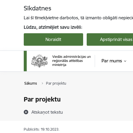
Pāriet uz lapas saturu
Sīkdatnes
Lai šī tīmekļvietne darbotos, tā izmanto obligāti nepiec
Lūdzu, atzīmējiet savu izvēli:
Noraidīt
Apstiprināt visas
Par mums
Sākums
Par projektu
Par projektu
Atskaņot tekstu
Publicēts: 19.10.2023.