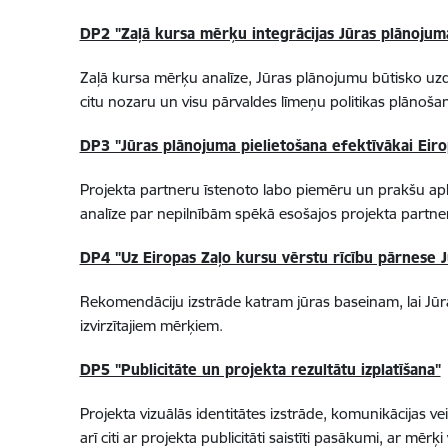
DP2 "Zaļā kursa mērķu integrācijas Jūras plānojum
Zaļā kursa mērķu analīze, Jūras plānojumu būtisko uzd
citu nozaru un visu pārvaldes līmeņu politikas plānoš
DP3 "Jūras plānojuma pielietošana efektīvākai Eir
Projekta partneru īstenoto labo piemēru un prakšu apk
analīze par nepilnībām spēkā esošajos projekta partn
DP4 "Uz Eiropas Zaļo kursu vērstu rīcību pārnese 
Rekomendāciju izstrāde katram jūras baseinam, lai Jūr
izvirzītajiem mērķiem.
DP5 "Publicitāte un projekta rezultātu izplatīšana"
Projekta vizuālās identitātes izstrāde, komunikācijas
arī citi ar projekta publicitāti saistīti pasākumi, ar mē