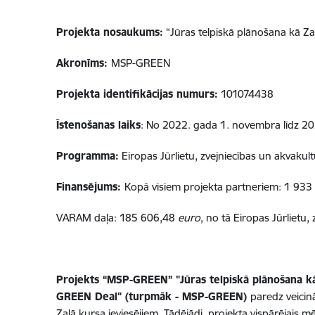
Projekta nosaukums:
“Jūras telpiskā plānošana kā Za
Akronīms:
MSP-GREEN
Projekta identifikācijas numurs:
101074438
Īstenošanas laiks
: No 2022. gada 1. novembra līdz 2
Programma:
Eiropas Jūrlietu, zvejniecības un akvak
Finansējums:
Kopā visiem projekta partneriem: 1 93
VARAM daļa: 185 606,48
euro
, no tā Eiropas Jūrlietu
Projekts “MSP-GREEN” "Jūras telpiskā plānošana kā 
GREEN Deal" (turpmāk - MSP-GREEN)
paredz veicin
Zaļā kursa ieviesējiem. Tādējādi, projekta vispārējais m