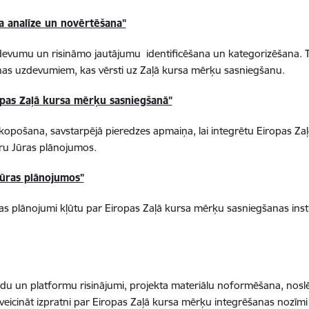
a analīze un novērtēšana"
evumu un risināmo jautājumu identificēšana un kategorizēšana. Tik
anas uzdevumiem, kas vērsti uz Zaļā kursa mērķu sasniegšanu.
opas Zaļā kursa mērķu sasniegšanā"
opošana, savstarpējā pieredzes apmaiņa, lai integrētu Eiropas Zaļ
eru Jūras plānojumos.
Jūras plānojumos"
as plānojumi kļūtu par Eiropas Zaļā kursa mērķu sasniegšanas inst
 veidu un platformu risinājumi, projekta materiālu noformēšana, n
rķi veicināt izpratni par Eiropas Zaļā kursa mērķu integrēšanas nozīm