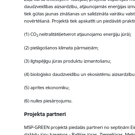
daudzveidības aizsardzību, atjaunojamās enerģijas izm
tiek gūtas jaunas zināšanas un salīdzināta vairāku val
novērtēšanā. Projektā tiek apskatīti un piedāvāti prakt
(1) CO
neitralitāti(ietverot atjaunojamo enerģiju jūrā);
2
(2) pielāgošanos klimata pārmaiņām;
(3) ilgtspējīgu jūras produktu izmantošanu;
(4) bioloģisko daudzveidību un ekosistēmu aizsardzību
(5) aprites ekonomiku;
(6) nulles piesārņojumu.
Projekta partneri
MSP-GREEN
projektā
piedalās partneri no septiņām Eiro
dažādu jūru baseinos - Baltijas jūras, Ziemeļjūras, Mel