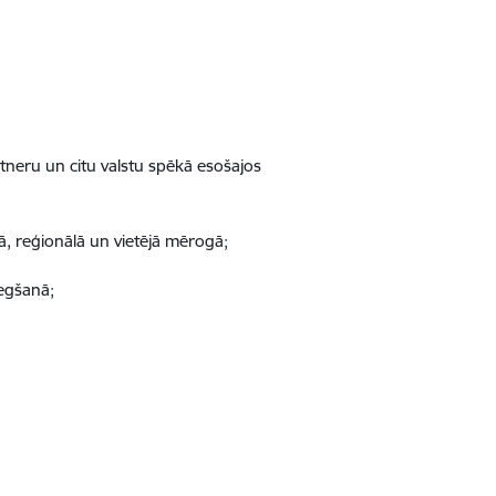
tneru un citu valstu spēkā esošajos
ā, reģionālā un vietējā mērogā;
iegšanā;