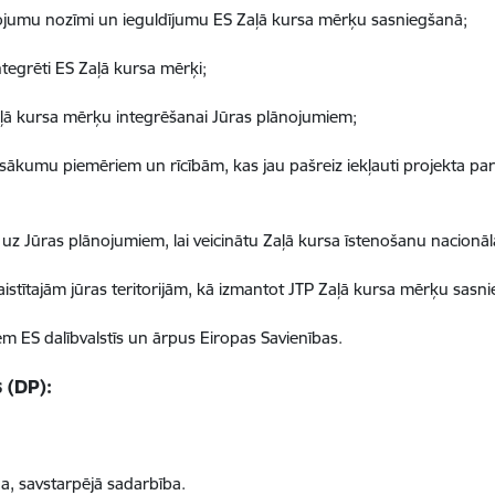
ānojumu nozīmi un ieguldījumu ES Zaļā kursa mērķu sasniegšanā;
ntegrēti ES Zaļā kursa mērķi;
 Zaļā kursa mērķu integrēšanai Jūras plānojumiem;
asākumu piemēriem un rīcībām, kas jau pašreiz iekļauti projekta par
ā uz Jūras plānojumiem, lai veicinātu Zaļā kursa īstenošanu nacionāl
saistītajām jūras teritorijām, kā izmantot JTP Zaļā kursa mērķu sasn
iem ES dalībvalstīs un ārpus Eiropas Savienības.
 (DP):
, savstarpējā sadarbība.