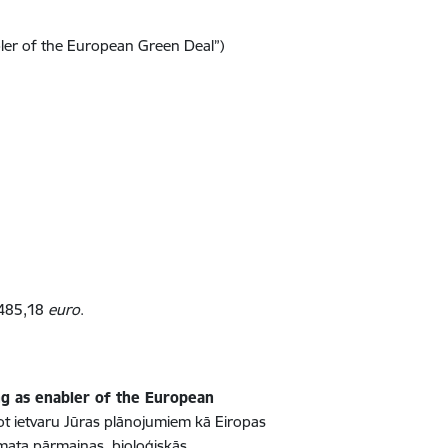
bler of the European Green Deal”)
8 485,18
euro
.
ing as enabler of the European
ot ietvaru Jūras plānojumiem kā Eiropas
limata pārmaiņas, bioloģiskās