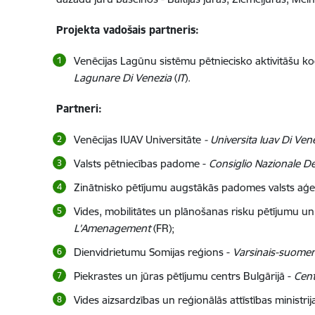
Projekta vadošais partneris:
Venēcijas Lagūnu sistēmu pētniecisko aktivitāšu ko
Lagunare Di Venezia
(
IT
).
Partneri:
Venēcijas IUAV Universitāte
- Universita Iuav Di Vene
Valsts pētniecības padome -
Consiglio Nazionale De
Zinātnisko pētījumu augstākās padomes valsts aģ
Vides, mobilitātes un plānošanas risku pētījumu un
L’Amenagement
(FR);
Dienvidrietumu Somijas reģions -
Varsinais-suomen 
Piekrastes un jūras pētījumu centrs Bulgārijā -
Cent
Vides aizsardzības un reģionālās attīstības ministrija