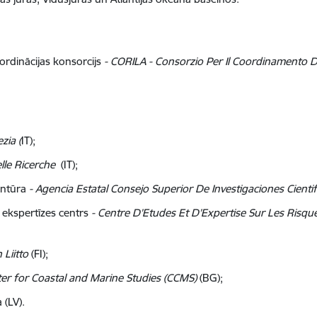
ordinācijas konsorcijs
- CORILA - Consorzio Per Il Coordinamento De
zia (
IT);
lle Ricerche
(IT);
entūra
- Agencia Estatal Consejo Superior De Investigaciones Cientif
 ekspertīzes centrs
- Centre D’Etudes Et D’Expertise Sur Les Risqu
Liitto
(FI);
er for Coastal and Marine Studies (CCMS)
(BG);
 (LV).