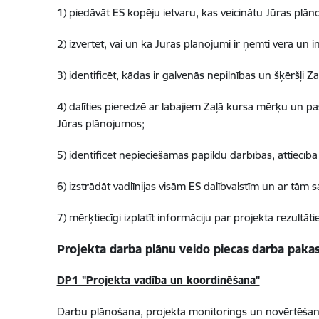
1) piedāvāt ES kopēju ietvaru, kas veicinātu Jūras pl
2) izvērtēt, vai un kā Jūras plānojumi ir ņemti vērā un i
3) identificēt, kādas ir galvenās nepilnības un šķēršļi
4) dalīties pieredzē ar labajiem Zaļā kursa mērķu un p
Jūras plānojumos;
5) identificēt nepieciešamās papildu darbības, attiecīb
6) izstrādāt vadlīnijas visām ES dalībvalstīm un ar tām 
7) mērķtiecīgi izplatīt informāciju par projekta rezultāt
Projekta darba plānu veido piecas darba pakas
DP1 "Projekta vadība un koordinēšana"
Darbu plānošana, projekta monitorings un novērtēšana