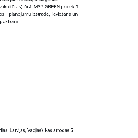
kvakultūras) jūrā. MSP-GREEN projektā
pos – plānojumu izstrādē, ieviešanā un
spektiem:
jas, Latvijas, Vācijas), kas atrodas 5