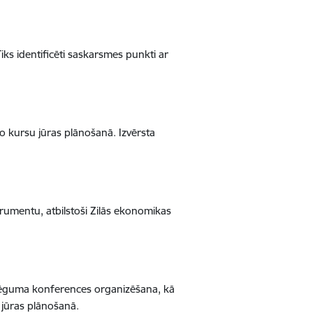
s identificēti saskarsmes punkti ar
o kursu jūras plānošanā. Izvērsta
rumentu, atbilstoši Zilās ekonomikas
oslēguma konferences organizēšana, kā
i jūras plānošanā.