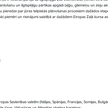
antošanu un ilgtspējīgu pārtikas apgādi (aļģu, gliemeņu un zivju a
stu pieredze par jūras telpiskās plānošanas procesiem dažādos eta
iski piemēri un risinājumi saistībā ar dažādiem Eiropas Zaļā kursa a
;
pas Savienības valstīm (Itālijas, Spānijas, Francijas, Somijas, Bulgāri
nās jūras, Vidusjūras un Atlantijas okeāna baseinos: