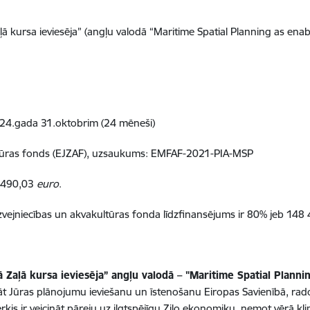
ļā kursa ieviesēja” (angļu valodā “Maritime Spatial Planning as ena
024.gada 31.oktobrim (24 mēneši)
ultūras fonds (EJZAF), uzsaukums: EMFAF-2021-PIA-MSP
3 490,03
euro
.
, zvejniecības un akvakultūras fonda līdzfinansējums ir 80% jeb 14
Zaļā kursa ieviesēja” angļu valodā – "Maritime Spatial Plann
āt Jūras plānojumu ieviešanu un īstenošanu Eiropas Savienībā, rad
ērķis ir veicināt pāreju uz ilgtspējīgu Zilo ekonomiku, ņemot vērā k