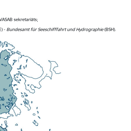
s VASAB sekretariāts;
E)
-
Bundesamt für Seeschifffahrt und Hydrographie
(BSH).