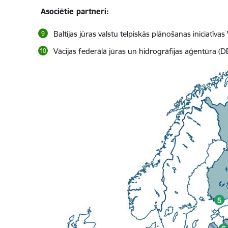
Asociētie partneri:
Baltijas jūras valstu telpiskās plānošanas iniciatīva
Vācijas federālā jūras un hidrogrāfijas aģentūra (D