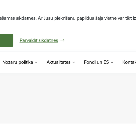
iešamās sīkdatnes. Ar Jūsu piekrišanu papildus šajā vietnē var tikt i
Pārvaldīt sīkdatnes
Nozaru politika
Aktualitātes
Fondi un ES
Kontak