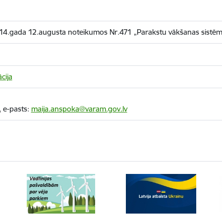
014.gada 12.augusta noteikumos Nr.471 „Parakstu vākšanas sistēm
cija
 e-pasts:
maija.anspoka@varam.gov.lv