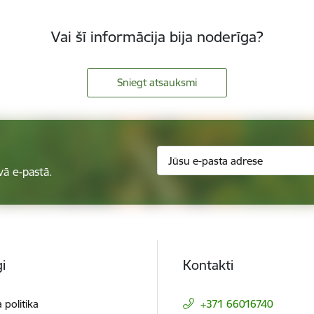
Vai šī informācija bija noderīga?
Sniegt atsauksmi
vā e-pastā.
i
Kontakti
 politika
+371 66016740