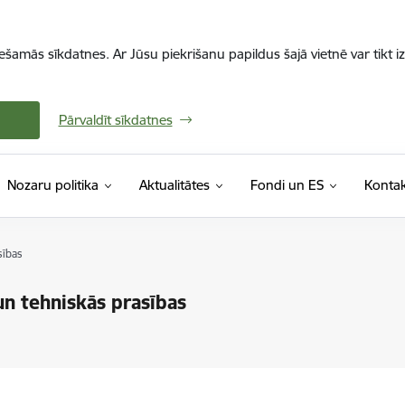
iešamās sīkdatnes. Ar Jūsu piekrišanu papildus šajā vietnē var tikt i
Pārvaldīt sīkdatnes
Nozaru politika
Aktualitātes
Fondi un ES
Kontak
sības
un tehniskās prasības