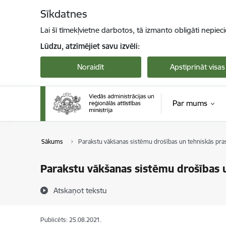
Pāriet uz lapas saturu
Sīkdatnes
Lai šī tīmekļvietne darbotos, tā izmanto obligāti nepiec
Lūdzu, atzīmējiet savu izvēli:
Noraidīt
Apstiprināt visas
Par mums
Sākums
Parakstu vākšanas sistēmu drošības un tehniskās pra
Parakstu vākšanas sistēmu drošības 
Atskaņot tekstu
Publicēts: 25.08.2021.