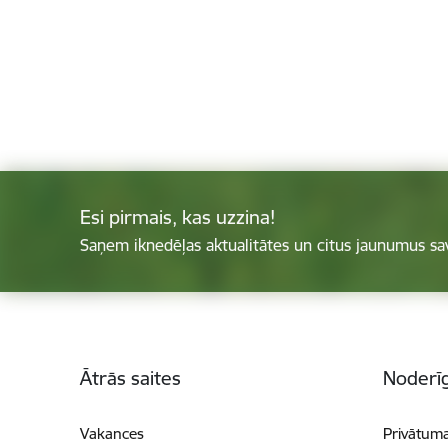
Esi pirmais, kas uzzina!
Saņem iknedēļas aktualitātes un citus jaunumus sa
Kājene
Ātrās saites
Noderīg
Vakances
Privātuma