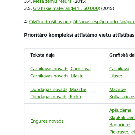
3.4.
Meža zemju resursi
(2015)
3.5.
Grafiskie materiāli (M 1 : 50 000)
(2015)
4.
Cilvēku drošības un glābšanas iespēju nodrošinājum
Prioritāro kompleksi attīstāmo vietu attīstības
Teksta daļa
Grafiskā da
Carnikavas novads, Carnikava
Carnikava
Carnikavas novads, Lilaste
Lilaste
Dundagas novads, Mazirbe
Mazirbe
Dundagas novads, Kolka
Kolkas ciem
Apšuciems
Klapkalncie
Engures novads
Ragaciems
Piekraste, i