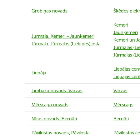
Grobiņas novads
Šķēdes piekr
Ķemeri
Jaunķemeri
Jūrmala, Ķemeri – Jaunķemeri
Ķemeri un J
Jūrmala, Jūrmalas (Lielupes) osta
Jūrmalas (Lie
Jūrmalas (Lie
Liepājas cen
Liepāja
Liepājas cen
Limbažu novads, Vārzas
Vārzas
Mērsraga novads
Mērsrags
Nīcas novads, Bernāti
Bernāti
Pāvilostas novads, Pāvilosta
Pāvilostas ce