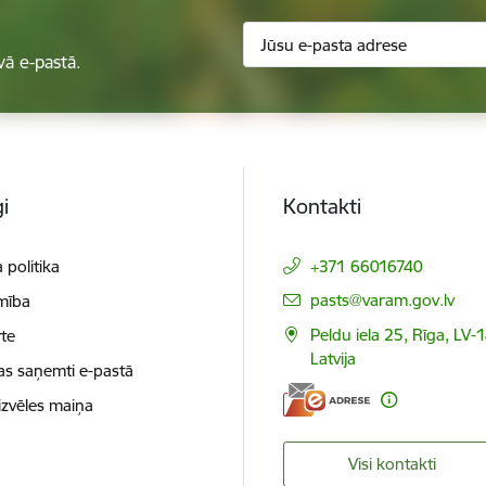
vā e-pastā.
i
Kontakti
 politika
+371 66016740
E-pasts:
pasts@varam.gov.lv
mība
Peldu iela 25, Rīga, LV-
te
Latvija
as saņemti e-pastā
izvēles maiņa
Visi kontakti