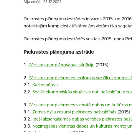
Atjaunināts: 28.12.2024.
Piekrastes plānojuma izstrādes ietvaros 2015. un 2016.
noteiktajām kompleksi attīstāmajām vietām tika sagatavot
Piekrastes plānojuma izstrādēs veiktais 2015. gada Pi
Piekrastes plānojuma izstrāde
1.
Pārskats par plānošanas situāciju
(2015)
2.
Pārskats par piekrastes teritorijas sociāli ekonomisk
2.1.
Kartoshēmas
2.2.
Sociāli ekonomiskās situācijas dati pašvaldību gri
3.
Pārskats par piekrastes vienotā dabas un kultūras
3.1.
Zemes dzīļu resursi piekrastes pašvaldībās
(2015)
3.2.
Īpaši aizsargājamās dabas vērtības piekrastes paš
3.3.
Nozīmīgākās vienotās dabas un kultūras mantojuma