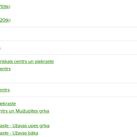
10tk)
20tk)
s
riskais centrs un piekraste
centrs
entrs
iekraste
ntrs un Muižupītes grīva
aste - Užavas upes grīva
aste - Užavas bāka