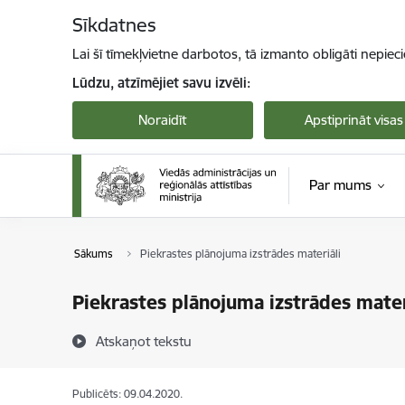
Pāriet uz lapas saturu
Sīkdatnes
Lai šī tīmekļvietne darbotos, tā izmanto obligāti nepiec
Lūdzu, atzīmējiet savu izvēli:
Noraidīt
Apstiprināt visas
Par mums
Sākums
Piekrastes plānojuma izstrādes materiāli
Piekrastes plānojuma izstrādes mater
Atskaņot tekstu
Publicēts: 09.04.2020.