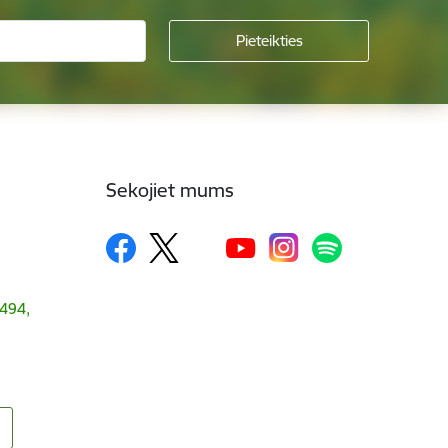
Sekojiet mums
1494,