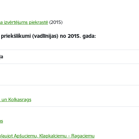
a izvērtējums piekrastē
(2015)
 priekšlikumi (vadlīnijas) no 2015. gada:
ļa
s un Kolkasrags
ms
ekļaujot Apšuciemu, Klapkalciemu – Ragaciemu