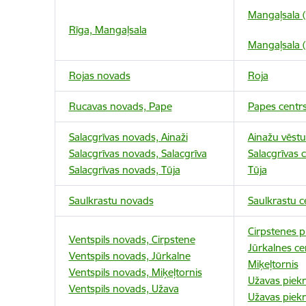
Mangaļsala (
Rīga, Mangaļsala
Mangaļsala (
Rojas novads
Roja
Rucavas novads, Pape
Papes centr
Salacgrīvas novads, Ainaži
Ainažu vēstu
Salacgrīvas novads, Salacgrīva
Salacgrīvas 
Salacgrīvas novads, Tūja
Tūja
Saulkrastu novads
Saulkrastu c
Cirpstenes p
Ventspils novads, Cirpstene
Jūrkalnes ce
Ventspils novads, Jūrkalne
Miķeļtornis
Ventspils novads, Miķeļtornis
Užavas piekr
Ventspils novads, Užava
Užavas piekr