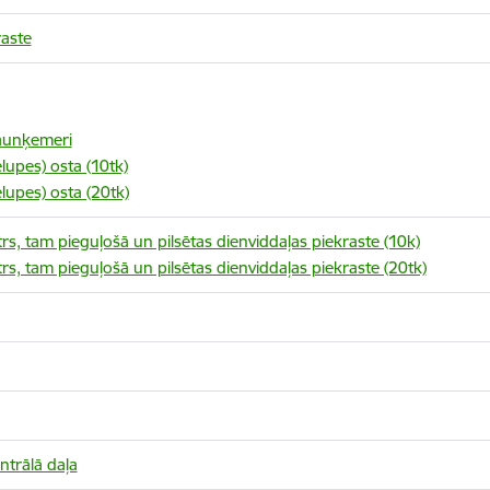
aste
aunķemeri
lupes) osta (10tk)
lupes) osta (20tk)
trs, tam pieguļošā un pilsētas dienviddaļas piekraste (10k)
trs, tam pieguļošā un pilsētas dienviddaļas piekraste (20tk)
ntrālā daļa