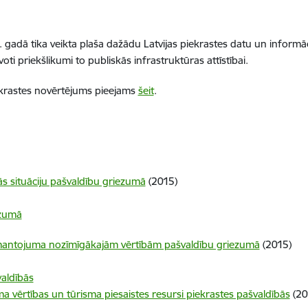
 gadā tika veikta plaša dažādu Latvijas piekrastes datu un informāc
i priekšlikumi to publiskās infrastruktūras attīstībai.
ekrastes novērtējums pieejams
šeit
.
ās situāciju pašvaldību griezumā
(2015)
ezumā
 mantojuma nozīmīgākajām vērtībām pašvaldību griezumā
(2015)
valdībās
 vērtības un tūrisma piesaistes resursi piekrastes pašvaldībās
(20