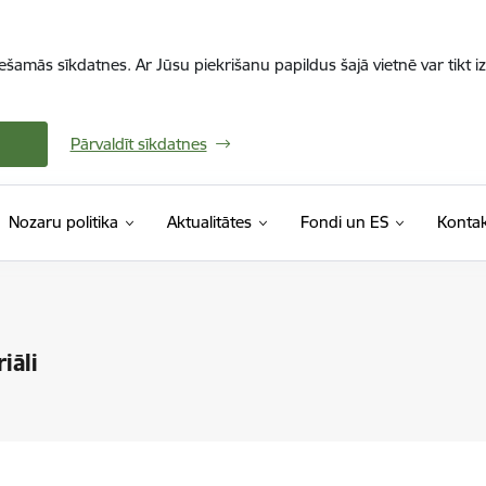
iešamās sīkdatnes. Ar Jūsu piekrišanu papildus šajā vietnē var tikt i
Pārvaldīt sīkdatnes
Nozaru politika
Aktualitātes
Fondi un ES
Kontak
iāli