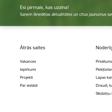
Esi pirmais, kas uzzina!
Saņem iknedēļas aktualitātes un citus jaunumus sa
Kājene
Ātrās saites
Noderīg
Vakances
Privātuma
Iepirkumi
Piekļūsta
Projekti
Lapas kar
Par iestādi
Draudi, k
Sīkdatņu 