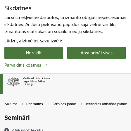
Pāriet uz lapas saturu
Sīkdatnes
Spied
lai meklētu
Enter
Lai šī tīmekļvietne darbotos, tā izmanto obligāti nepieciešamās
sīkdatnes. Ar Jūsu piekrišanu papildus šajā vietnē var tikt
izmantotas statistikas un sociālo mediju sīkdatnes.
Lūdzu, atzīmējiet savu izvēli:
Noraidīt
Apstiprināt visas
Pārvaldīt sīkdatnes
Sākums
Par mums
Darbības jomas
Teritorijas attīstības plānoša
Semināri
Atskaņot tekstu