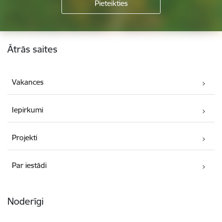
Kājene
Ātrās saites
Vakances
Iepirkumi
Projekti
Par iestādi
Noderīgi