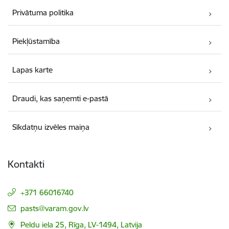
Privātuma politika
Piekļūstamība
Lapas karte
Draudi, kas saņemti e-pastā
Sīkdatņu izvēles maiņa
Kontakti
+371 66016740
E-pasts:
pasts@varam.gov.lv
Peldu iela 25, Rīga, LV-1494, Latvija