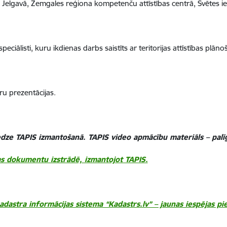
elgavā, Zemgales reģiona kompetenču attīstības centrā, Svētes ie
peciālisti, kuru ikdienas darbs saistīts ar teritorijas attīstības pl
ru prezentācijas.
redze TAPIS izmantošanā. TAPIS video apmācību materiāls – pal
nas dokumentu izstrādē, izmantojot TAPIS.
dastra informācijas sistema “Kadastrs.lv” – jaunas iespējas pi