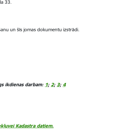
la 33.
ānošanu un šīs jomas dokumentu izstrādi.
īgs ikdienas darbam:
1
;
2
;
3
;
4
ekļuvei Kadastra datiem.