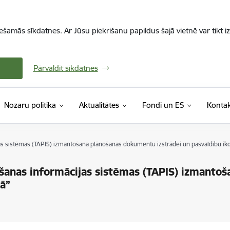
iešamās sīkdatnes. Ar Jūsu piekrišanu papildus šajā vietnē var tikt i
Pārvaldīt sīkdatnes
Nozaru politika
Aktualitātes
Fondi un ES
Kontak
ijas sistēmas (TAPIS) izmantošana plānošanas dokumentu izstrādei un pašvaldību ik
nošanas informācijas sistēmas (TAPIS) izmant
ā”