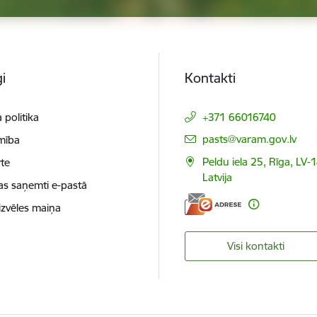
i
Kontakti
 politika
+371 66016740
E-pasts:
pasts@varam.gov.lv
mība
Peldu iela 25, Rīga, LV-
te
Latvija
as saņemti e-pastā
izvēles maiņa
Visi kontakti