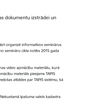
nas dokumentu izstrādei un
brī organizē informatīvos seminārus
 no semināru cikla notiks 2015.gada
ošanas video apmācību materiālu, kurā
apmācību materiāls pieejams TAPIS
eļošas atbildes par TAPIS sistēmu, kā
i Nekustamā īpašuma valsts kadastra