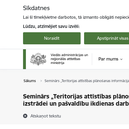
Pāriet uz lapas saturu
Sīkdatnes
Lai šī tīmekļvietne darbotos, tā izmanto obligāti nepiec
Lūdzu, atzīmējiet savu izvēli:
Noraidīt
Apstiprināt visas
Par mums
Sākums
Seminārs „Teritorijas attīstības plānošanas informāc
Seminārs „Teritorijas attīstības plā
izstrādei un pašvaldību ikdienas darb
Atskaņot tekstu