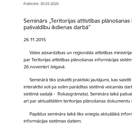
Publicēts: 20.03.2020.
Seminārs „Teritorijas attīstības plānošana
pašvaldību ikdienas darbā”
26.11.2015
Vides aizsardzības un reģionālās attīstības ministri
par Teritorijas attīstības plānošanas informācijas si
26.novembrī Jelgavā.
Seminārā tiks izskatīti praktiski jautājumi, kas saistīt
interaktīvi soli pa solim parādītas sistēmā veicamās da
sistēmā sadaļā - Rokasgrāmata). Semināra laikā pašval
arī par aktualitātēm teritorijas plānošanas dokumentu 
Papildus semināra laikā tiks sniegta aktuālākā inform
informācijas sistēmas datiem.