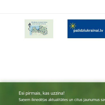
Esi pirmais, kas uzzina!
Saņem iknedēļas aktualitātes un citus jaunumus sa