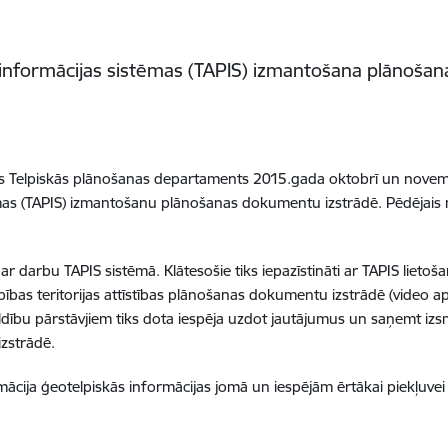
s informācijas sistēmas (TAPIS) izmantošana plānoša
jas Telpiskās plānošanas departaments 2015.gada oktobrī un novem
stēmas (TAPIS) izmantošanu plānošanas dokumentu izstrādē. Pēdējais
i ar darbu TAPIS sistēmā. Klātesošie tiks iepazīstināti ar TAPIS liet
rbības teritorijas attīstības plānošanas dokumentu izstrādē (video 
dību pārstāvjiem tiks dota iespēja uzdot jautājumus un saņemt izsm
izstrādē.
ācija ģeotelpiskās informācijas jomā un iespējām ērtākai piekļuve