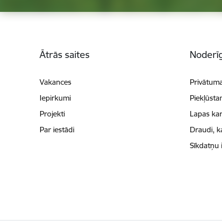
Kājene
Ātrās saites
Noderīg
Vakances
Privātuma
Iepirkumi
Piekļūsta
Projekti
Lapas kar
Par iestādi
Draudi, k
Sīkdatņu 