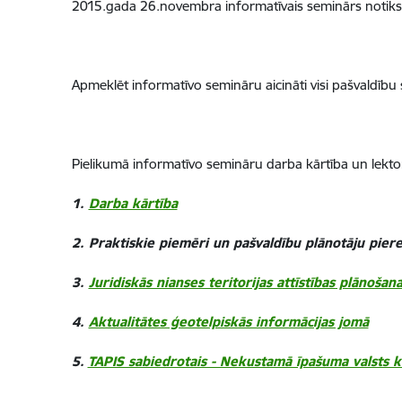
2015.gada 26.novembra informatīvais seminārs notiks J
Apmeklēt informatīvo semināru aicināti visi pašvaldību s
Pielikumā informatīvo semināru darba kārtība un lekto
1.
Darba kārtība
2. Praktiskie piemēri un pašvaldību plānotāju pie
3.
Juridiskās nianses teritorijas attīstības plānoša
4.
Aktualitātes ģeotelpiskās informācijas jomā
5.
TAPIS sabiedrotais - Nekustamā īpašuma valsts ka