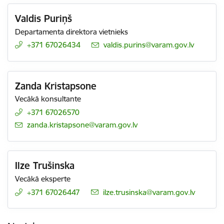
Valdis Puriņš
Departamenta direktora vietnieks
+371 67026434
E-pasts:
valdis.purins@varam.gov.lv
Zanda Kristapsone
Vecākā konsultante
+371 67026570
E-pasts:
zanda.kristapsone@varam.gov.lv
Ilze Trušinska
Vecākā eksperte
+371 67026447
E-pasts:
ilze.trusinska@varam.gov.lv