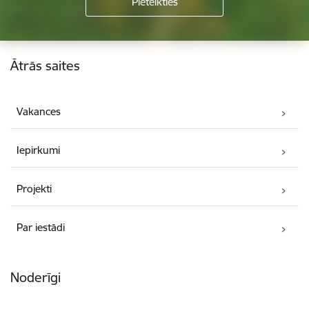
Kājene
Ātrās saites
Vakances
Iepirkumi
Projekti
Par iestādi
Noderīgi