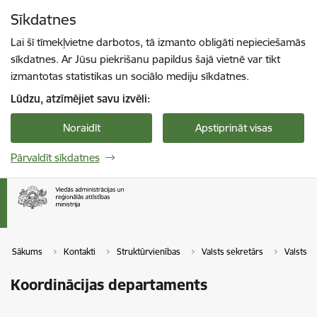
Pāriet uz lapas saturu
Sīkdatnes
Spied
lai meklētu
Enter
Lai šī tīmekļvietne darbotos, tā izmanto obligāti nepieciešamās
sīkdatnes. Ar Jūsu piekrišanu papildus šajā vietnē var tikt
izmantotas statistikas un sociālo mediju sīkdatnes.
Lūdzu, atzīmējiet savu izvēli:
Noraidīt
Apstiprināt visas
Pārvaldīt sīkdatnes
Sākums
Kontakti
Struktūrvienības
Valsts sekretārs
Valsts s
Koordinācijas departaments