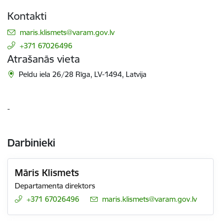
Kontakti
E-pasts:
maris.klismets@varam.gov.lv
+371 67026496
Atrašanās vieta
Peldu iela 26/28 Rīga, LV-1494, Latvija
-
Darbinieki
Māris Klismets
Departamenta direktors
+371 67026496
E-pasts:
maris.klismets@varam.gov.lv