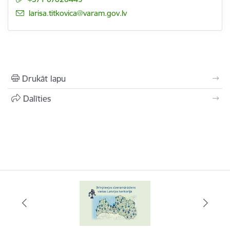
E-pasts:
larisa.titkovica@varam.gov.lv
Drukāt lapu
Dalīties