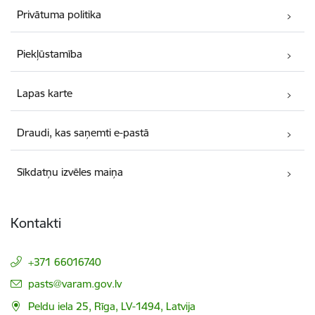
Privātuma politika
Piekļūstamība
Lapas karte
Draudi, kas saņemti e-pastā
Sīkdatņu izvēles maiņa
Kontakti
+371 66016740
E-pasts:
pasts@varam.gov.lv
Peldu iela 25, Rīga, LV-1494, Latvija