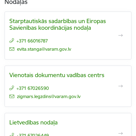
Nodaļas
Starptautiskās sadarbības un Eiropas
Savienības koordinācijas nodaļa
+371 66016787
E-pasts:
evita.stanga@varam.gov.lv
Vienotais dokumentu vadības centrs
+371 67026590
E-pasts:
zigmars.legzdins@varam.gov.lv
Lietvedības nodaļa
+371 67026449