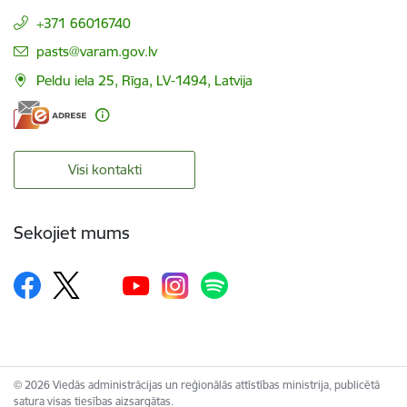
+371 66016740
E-pasts:
pasts@varam.gov.lv
Peldu iela 25, Rīga, LV-1494, Latvija
Visi kontakti
Sekojiet mums
© 2026 Viedās administrācijas un reģionālās attīstības ministrija, publicētā
satura visas tiesības aizsargātas.