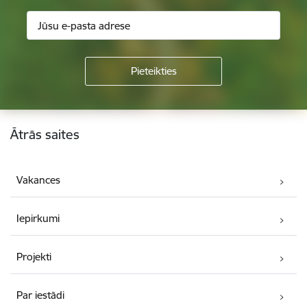
Kājene
Ātrās saites
Vakances
Iepirkumi
Projekti
Par iestādi