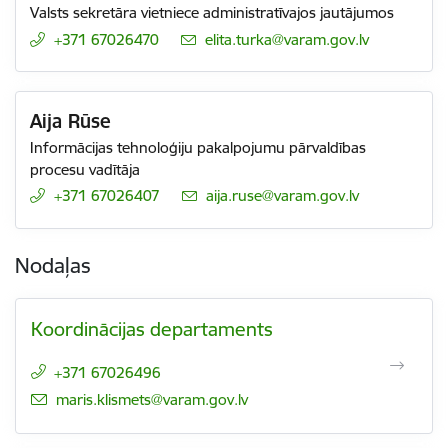
Valsts sekretāra vietniece administratīvajos jautājumos
+371 67026470
E-pasts:
elita.turka@varam.gov.lv
Aija Rūse
Informācijas tehnoloģiju pakalpojumu pārvaldības
procesu vadītāja
+371 67026407
E-pasts:
aija.ruse@varam.gov.lv
Nodaļas
Koordinācijas departaments
+371 67026496
E-pasts:
maris.klismets@varam.gov.lv