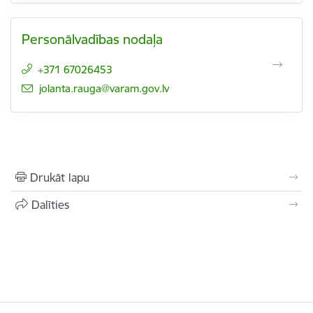
Personālvadības nodaļa
+371 67026453
E-pasts:
jolanta.rauga@varam.gov.lv
Drukāt lapu
Dalīties