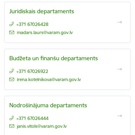
Juridiskais departaments
+371 67026428
E-pasts:
madars.laurs@varam.gov.lv
Budžeta un finanšu departaments
+371 67026922
E-pasts:
irena.kotelnikova@varam.gov.lv
Nodrošinājuma departaments
+371 67026444
E-pasts:
janis.vitols@varam.gov.lv