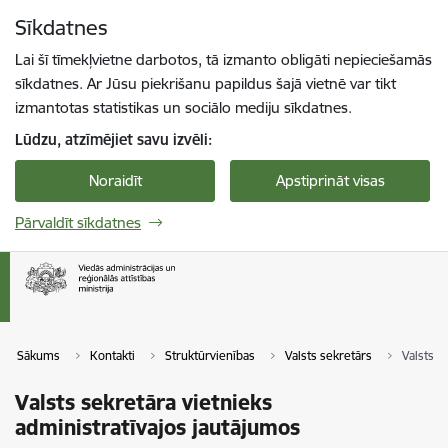
Pāriet uz lapas saturu
Sīkdatnes
Spied
lai meklētu
Enter
Lai šī tīmekļvietne darbotos, tā izmanto obligāti nepieciešamās
sīkdatnes. Ar Jūsu piekrišanu papildus šajā vietnē var tikt
izmantotas statistikas un sociālo mediju sīkdatnes.
Lūdzu, atzīmējiet savu izvēli:
Noraidīt
Apstiprināt visas
Pārvaldīt sīkdatnes
Sākums
Kontakti
Struktūrvienības
Valsts sekretārs
Valsts s
Valsts sekretāra vietnieks
administratīvajos jautājumos