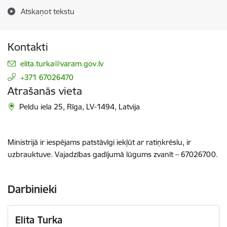
Atskaņot tekstu
Kontakti
E-pasts:
elita.turka@varam.gov.lv
+371 67026470
Atrašanās vieta
Peldu iela 25, Rīga, LV-1494, Latvija
Ministrijā ir iespējams patstāvīgi iekļūt ar ratiņkrēslu, ir
uzbrauktuve. Vajadzības gadījumā lūgums zvanīt – 67026700.
Darbinieki
Elita Turka