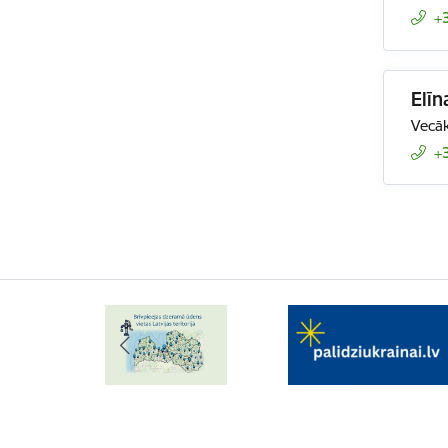
+
Elīn
Vecāk
+