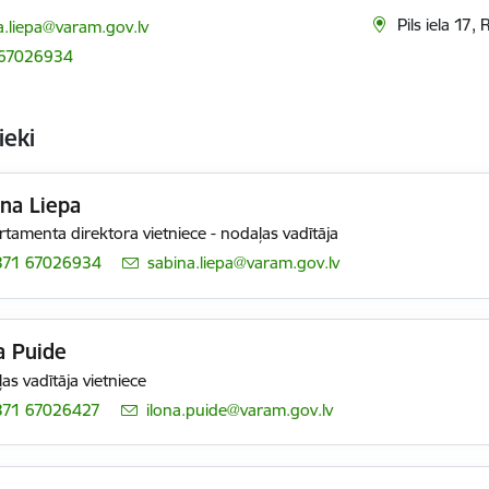
ts:
Pils iela 17,
a.liepa@varam.gov.lv
 67026934
ieki
na Liepa
tamenta direktora vietniece - nodaļas vadītāja
371 67026934
E-pasts:
sabina.liepa@varam.gov.lv
a Puide
as vadītāja vietniece
371 67026427
E-pasts:
ilona.puide@varam.gov.lv