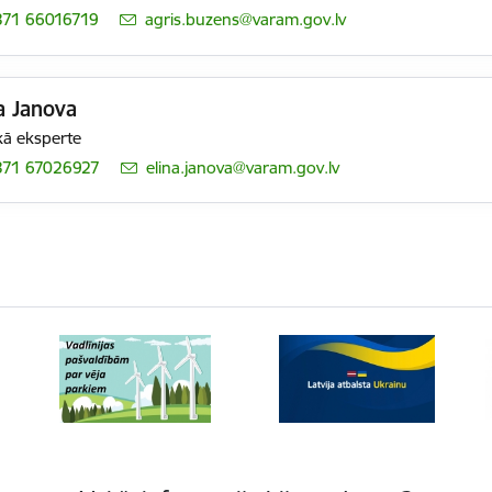
371 66016719
E-pasts:
agris.buzens@varam.gov.lv
a Janova
ā eksperte
371 67026927
E-pasts:
elina.janova@varam.gov.lv