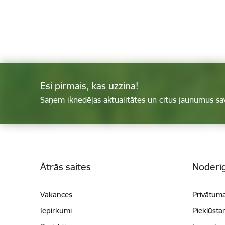
Esi pirmais, kas uzzina!
Saņem iknedēļas aktualitātes un citus jaunumus sa
Kājene
Ātrās saites
Noderīg
Vakances
Privātuma
Iepirkumi
Piekļūsta