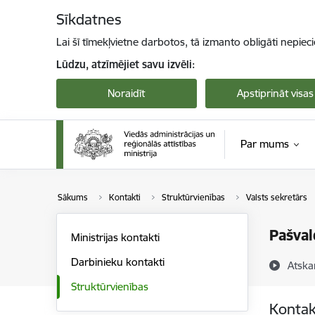
Pāriet uz lapas saturu
Sīkdatnes
Lai šī tīmekļvietne darbotos, tā izmanto obligāti nepiec
Lūdzu, atzīmējiet savu izvēli:
Noraidīt
Apstiprināt visas
Par mums
Sākums
Kontakti
Struktūrvienības
Valsts sekretārs
Pašval
Ministrijas kontakti
Darbinieku kontakti
Atska
Struktūrvienības
Kontak