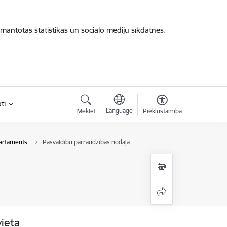
zmantotas statistikas un sociālo mediju sīkdatnes.
ti
Language
Meklēt
Piekļūstamība
artaments
Pašvaldību pārraudzības nodaļa
vieta