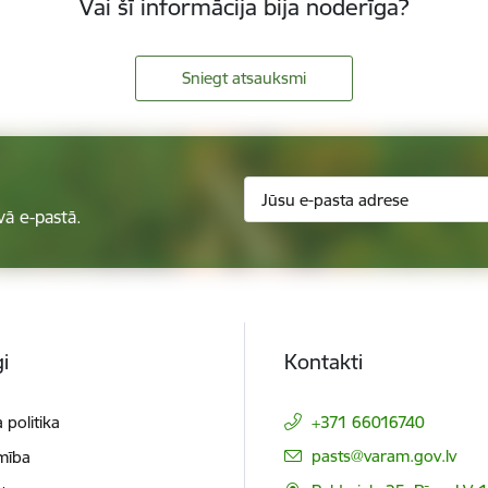
Vai šī informācija bija noderīga?
Sniegt atsauksmi
vā e-pastā.
i
Kontakti
 politika
+371 66016740
E-pasts:
pasts@varam.gov.lv
mība