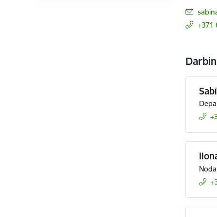
E-pas
sabin
+371
Darbin
Sabī
Depar
+
Ilon
Nodaļ
+