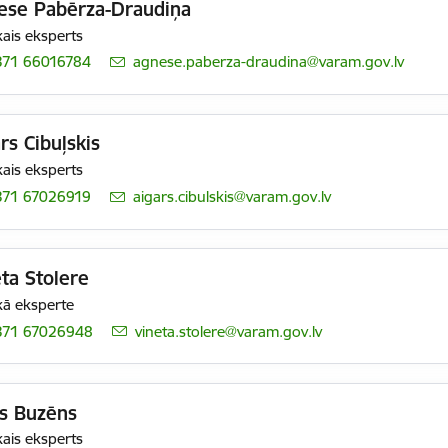
ese Pabērza-Draudiņa
ais eksperts
371 66016784
E-pasts:
agnese.paberza-draudina@varam.gov.lv
rs Cibuļskis
ais eksperts
371 67026919
E-pasts:
aigars.cibulskis@varam.gov.lv
ta Stolere
ā eksperte
371 67026948
E-pasts:
vineta.stolere@varam.gov.lv
is Buzēns
ais eksperts