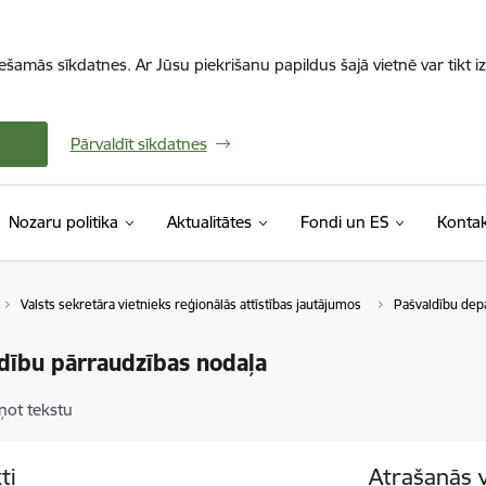
iešamās sīkdatnes. Ar Jūsu piekrišanu papildus šajā vietnē var tikt i
Pārvaldīt sīkdatnes
Nozaru politika
Aktualitātes
Fondi un ES
Kontak
Valsts sekretāra vietnieks reģionālās attīstības jautājumos
Pašvaldību dep
dību pārraudzības nodaļa
ņot tekstu
ti
Atrašanās 