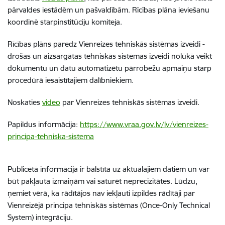
pārvaldes iestādēm un pašvaldībām. Rīcības plāna ieviešanu
koordinē starpinstitūciju komiteja.
Rīcības plāns paredz Vienreizes tehniskās sistēmas izveidi -
drošas un aizsargātas tehniskās sistēmas izveidi nolūkā veikt
dokumentu un datu automatizētu pārrobežu apmaiņu starp
procedūrā iesaistītajiem dalībniekiem.
Noskaties
video
par Vienreizes tehniskās sistēmas izveidi.
Papildus informācija:
https://www.vraa.gov.lv/lv/vienreizes-
principa-tehniska-sistema
Publicētā informācija ir balstīta uz aktuālajiem datiem un var
būt pakļauta izmaiņām vai saturēt neprecizitātes. Lūdzu,
ņemiet vērā, ka rādītājos nav iekļauti izpildes rādītāji par
Vienreizējā principa tehniskās sistēmas (Once-Only Technical
System) integrāciju.