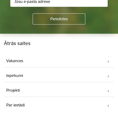
Kājene
Ātrās saites
Vakances
Iepirkumi
Projekti
Par iestādi