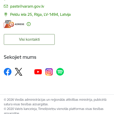
E-pasts:
pasts@varam.gov.lv
Peldu iela 25, Rīga, LV-1494, Latvija
Visi kontakti
Sekojiet mums
© 2026 Viedās administrācijas un reģionālās attīstības ministrija, publicētā
satura visas tiesības aizsargātas.
© 2020 Valsts kanceleja, Tīmekļvietņu vienotās platformas visas tiesības
aizsargātas.