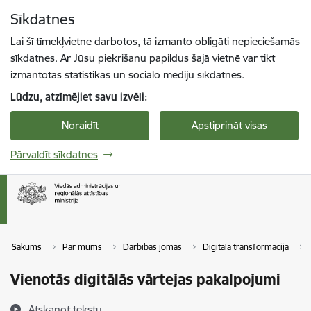
Pāriet uz lapas saturu
Sīkdatnes
Spied
lai meklētu
Enter
Lai šī tīmekļvietne darbotos, tā izmanto obligāti nepieciešamās
sīkdatnes. Ar Jūsu piekrišanu papildus šajā vietnē var tikt
izmantotas statistikas un sociālo mediju sīkdatnes.
Lūdzu, atzīmējiet savu izvēli:
Noraidīt
Apstiprināt visas
Pārvaldīt sīkdatnes
Sākums
Par mums
Darbības jomas
Digitālā transformācija
Vienotās digitālās vārtejas pakalpojumi
Atskaņot tekstu