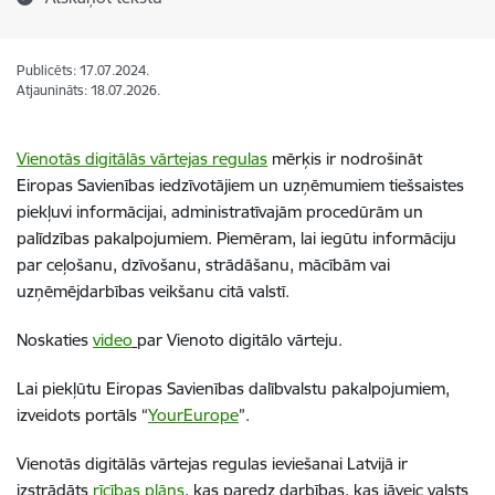
Publicēts: 17.07.2024.
Atjaunināts: 18.07.2026.
Vienotās digitālās vārtejas regulas
mērķis ir nodrošināt
Eiropas Savienības iedzīvotājiem un uzņēmumiem tiešsaistes
piekļuvi informācijai, administratīvajām procedūrām un
palīdzības pakalpojumiem. Piemēram, lai iegūtu informāciju
par ceļošanu, dzīvošanu, strādāšanu, mācībām vai
uzņēmējdarbības veikšanu citā valstī.
Noskaties
video
par Vienoto digitālo vārteju.
Lai piekļūtu Eiropas Savienības dalībvalstu pakalpojumiem,
izveidots portāls “
YourEurope
”.
Vienotās digitālās vārtejas regulas ieviešanai Latvijā ir
izstrādāts
rīcības plāns
, kas paredz darbības, kas jāveic valsts