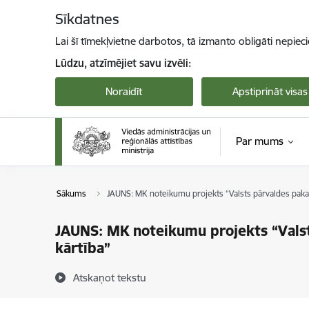
Pāriet uz lapas saturu
Sīkdatnes
Lai šī tīmekļvietne darbotos, tā izmanto obligāti nepiec
Lūdzu, atzīmējiet savu izvēli:
Noraidīt
Apstiprināt visas
Par mums
Sākums
JAUNS: MK noteikumu projekts “Valsts pārvaldes pakal
JAUNS: MK noteikumu projekts “Valst
kārtība”
Atskaņot tekstu