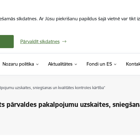
iešamās sīkdatnes. Ar Jūsu piekrišanu papildus šajā vietnē var tikt i
Pārvaldīt sīkdatnes
Nozaru politika
Aktualitātes
Fondi un ES
Kontak
pojumu uzskaites, sniegšanas un kvalitātes kontroles kārtība”
s pārvaldes pakalpojumu uzskaites, sniegšana