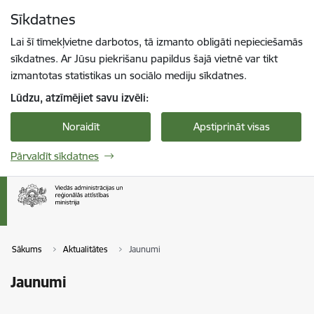
Pāriet uz lapas saturu
Sīkdatnes
Spied
lai meklētu
Enter
Lai šī tīmekļvietne darbotos, tā izmanto obligāti nepieciešamās
sīkdatnes. Ar Jūsu piekrišanu papildus šajā vietnē var tikt
izmantotas statistikas un sociālo mediju sīkdatnes.
Lūdzu, atzīmējiet savu izvēli:
Noraidīt
Apstiprināt visas
Pārvaldīt sīkdatnes
Sākums
Aktualitātes
Jaunumi
Jaunumi