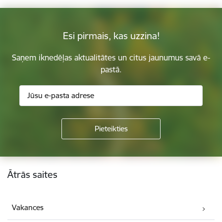
Esi pirmais, kas uzzina!
Saņem iknedēļas aktualitātes un citus jaunumus savā e-
pastā.
Kājene
Ātrās saites
Vakances