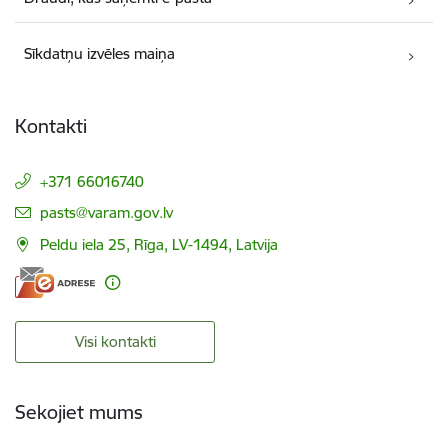
Sīkdatņu izvēles maiņa
Kontakti
+371 66016740
E-pasts:
pasts@varam.gov.lv
Peldu iela 25, Rīga, LV-1494, Latvija
Visi kontakti
Sekojiet mums