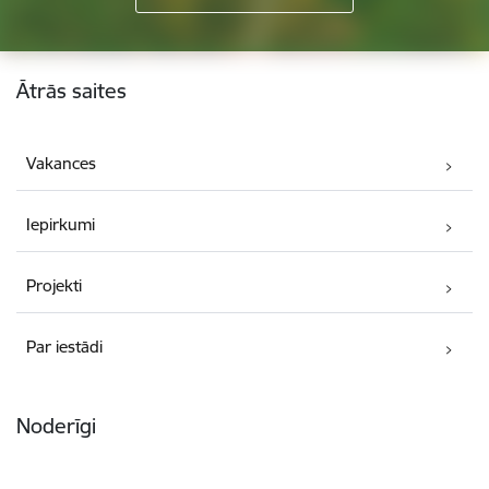
Kājene
Ātrās saites
Vakances
Iepirkumi
Projekti
Par iestādi
Noderīgi