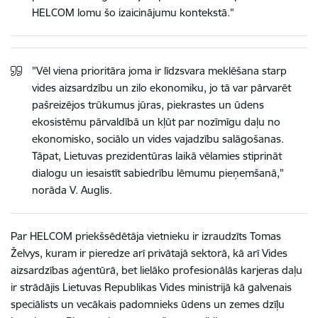
HELCOM lomu šo izaicinājumu kontekstā."
"Vēl viena prioritāra joma ir līdzsvara meklēšana starp
vides aizsardzību un zilo ekonomiku, jo tā var pārvarēt
pašreizējos trūkumus jūras, piekrastes un ūdens
ekosistēmu pārvaldībā un kļūt par nozīmīgu daļu no
ekonomisko, sociālo un vides vajadzību salāgošanas.
Tāpat, Lietuvas prezidentūras laikā vēlamies stiprināt
dialogu un iesaistīt sabiedrību lēmumu pieņemšanā,"
norāda V. Auglis.
Par HELCOM priekšsēdētāja vietnieku ir izraudzīts Tomas
Želvys, kuram ir pieredze arī privātajā sektorā, kā arī Vides
aizsardzības aģentūrā, bet lielāko profesionālās karjeras daļu
ir strādājis Lietuvas Republikas Vides ministrijā kā galvenais
speciālists un vecākais padomnieks ūdens un zemes dzīļu