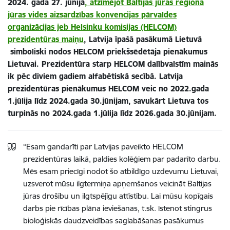
2024. gada 27. jūnijā
, atzīmējot Baltijas jūras reģiona
jūras vides aizsardzības konvencijas pārvaldes
organizācijas jeb Helsinku komisijas (HELCOM)
prezidentūras maiņu
, Latvija īpašā pasākumā Lietuvā
simboliski nodos HELCOM priekšsēdētāja pienākumus
Lietuvai. Prezidentūra starp HELCOM dalībvalstīm mainās
ik pēc diviem gadiem alfabētiskā secībā. Latvija
prezidentūras pienākumus HELCOM veic no 2022.gada
1.jūlija līdz 2024.gada 30.jūnijam, savukārt Lietuva tos
turpinās no 2024.gada 1.jūlija līdz 2026.gada 30.jūnijam.
“Esam gandarīti par Latvijas paveikto HELCOM
prezidentūras laikā, paldies kolēģiem par padarīto darbu.
Mēs esam priecīgi nodot šo atbildīgo uzdevumu Lietuvai,
uzsverot mūsu ilgtermiņa apņemšanos veicināt Baltijas
jūras drošību un ilgtspējīgu attīstību. Lai mūsu kopīgais
darbs pie rīcības plāna ieviešanas, t.sk. īstenot stingrus
bioloģiskās daudzveidības saglabāšanas pasākumus