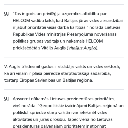
"Tas ir gods un privilēģija uzņemties atbildību par
HELCOM vadību laikā, kad Baltijas jūras vides aizsardzībai
ir jābūt prioritātei visās darba kārtībās," norāda Lietuvas
Republikas Vides ministrijas Piesārņojuma novēršanas
politikas grupas vadītājs un nākamais HELCOM
priekšsēdētājs Vitālijs Auglis (
Vitalijus Auglys
).
V. Auglis trīsdesmit gadus ir strādājis valsts un vides sektorā,
kā arī viņam ir plaša pieredze starptautiskajā sadarbībā,
tostarp Eiropas Savienības un Baltijas reģionā.
Apsverot nākamās Lietuvas prezidentūras prioritātes,
viņš norāda: "Ģeopolitiskie izaicinājumi Baltijas reģionā un
politiskā spriedze starp valstīm var ietekmēt vides
aktivitātes un jūras drošību. Tāpēc viena no Lietuvas
prezidentūras galvenajām prioritātēm ir stiprināt