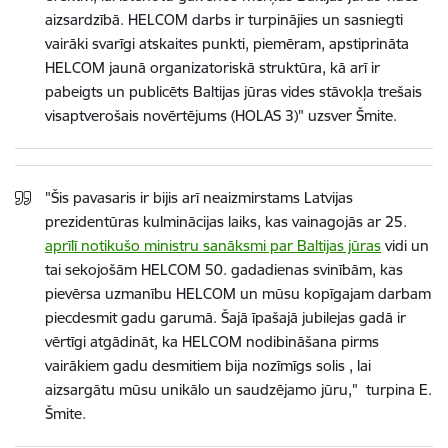
aizsardzībā. HELCOM darbs ir turpinājies un sasniegti
vairāki svarīgi atskaites punkti, piemēram, apstiprināta
HELCOM jaunā organizatoriskā struktūra, kā arī ir
pabeigts un publicēts Baltijas jūras vides stāvokļa trešais
visaptverošais novērtējums (HOLAS 3)" uzsver Šmite.
"Šis pavasaris ir bijis arī neaizmirstams Latvijas
prezidentūras kulminācijas laiks, kas vainagojās ar 25.
aprīlī notikušo ministru sanāksmi par Baltijas jūras
vidi un
tai sekojošām HELCOM 50. gadadienas svinībām, kas
pievērsa uzmanību HELCOM un mūsu kopīgajam darbam
piecdesmit gadu garumā. Šajā īpašajā jubilejas gadā ir
vērtīgi atgādināt, ka HELCOM nodibināšana pirms
vairākiem gadu desmitiem bija nozīmīgs solis , lai
aizsargātu mūsu unikālo un saudzējamo jūru," turpina E.
Šmite.