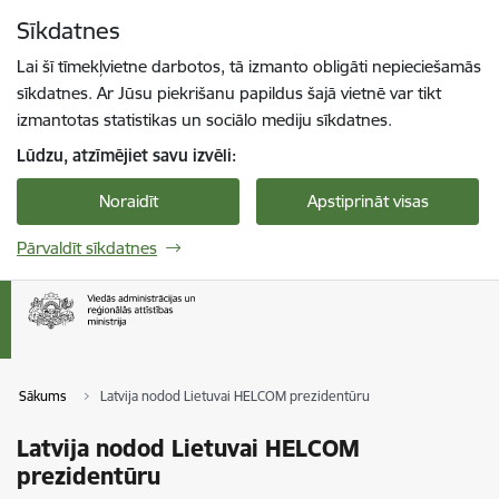
Pāriet uz lapas saturu
Sīkdatnes
Spied
lai meklētu
Enter
Lai šī tīmekļvietne darbotos, tā izmanto obligāti nepieciešamās
sīkdatnes. Ar Jūsu piekrišanu papildus šajā vietnē var tikt
izmantotas statistikas un sociālo mediju sīkdatnes.
Lūdzu, atzīmējiet savu izvēli:
Noraidīt
Apstiprināt visas
Pārvaldīt sīkdatnes
Sākums
Latvija nodod Lietuvai HELCOM prezidentūru
Latvija nodod Lietuvai HELCOM
prezidentūru