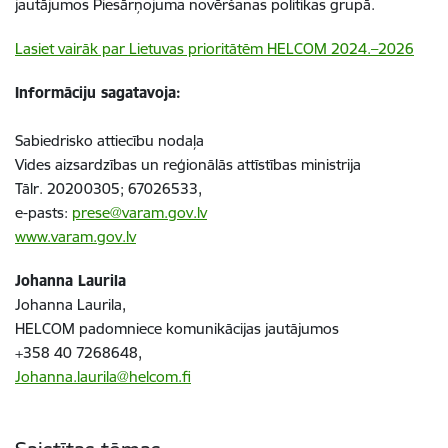
jautājumos Piesārņojuma novēršanas politikas grupā.
Lasiet vairāk par Lietuvas prioritātēm HELCOM 2024.–2026
Informāciju sagatavoja:
Sabiedrisko attiecību nodaļa
Vides aizsardzības un reģionālās attīstības ministrija
Tālr. 20200305; 67026533,
e-pasts:
prese@varam.gov.lv
www.varam.gov.lv
Johanna Laurila
Johanna Laurila,
HELCOM padomniece komunikācijas jautājumos
+358 40 7268648,
Johanna.laurila@helcom.fi