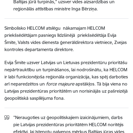
Baltijas jūrā turpinās,” uzsver vides aizsardzības un
reģionālās attīstības ministre Inga Bērziņa.
Simbolisko HELCOM atslēgu nākamajam HELCOM
priekšsēdētājam pasniegs līdzšinējā priekšsēdētāja Evija
Šmite, Valsts vides dienesta ģenerāldirektora vietniece, Zvejas
kontroles departamenta direktore.
Evija Šmite uzsver Latvijas un Lietuvas prezidentūru prioritāšu
nepārtrauktību un turpināšanos, lai nodrošinātu, ka HELCOM
ir labi funkcionējoša reģionāla organizācija, kas spēj darboties
arī neparedzētos un
force majeure
apstākļos. Tā bija viena no
Latvijas prezidentūras prioritātēm un norisinājās uz pašreizējā
ģeopolitiskā saspīlējuma fona.
"Neraugoties uz ģeopolitiskajiem izaicinājumiem, darbs
pie Latvijas prezidentūras prioritātēm HELCOM noritējis
efektīvi, lai īstenotu galvenos mērķus Baltijas jūras vides