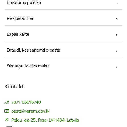
Privātuma politika
Piekļūstamība
Lapas karte
Draudi, kas saņemti e-pastā
Sīkdatņu izvēles maiņa
Kontakti
+371 66016740
E-pasts:
pasts@varam.gov.lv
Peldu iela 25, Rīga, LV-1494, Latvija