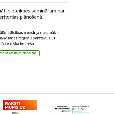
ināti pieteikties semināram par
eritorijas plānošanā
lās attīstības ministrija (turpmāk –
 plānošanas reģionu pārstāvjus uz
 kā juridiska interešu…
torijas attīstības plānošana