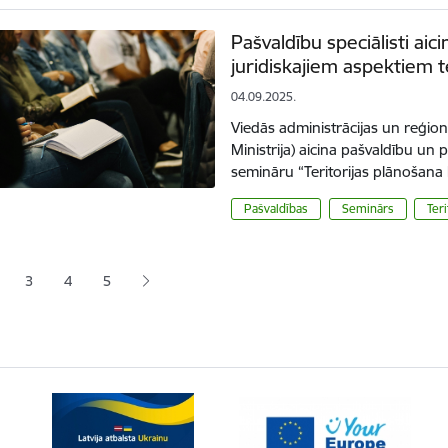
Pašvaldību speciālisti aic
juridiskajiem aspektiem t
04.09.2025.
Viedās administrācijas un reģionā
Ministrija) aicina pašvaldību un
semināru “Teritorijas plānošana
Pašvaldības
Seminārs
Teri
ana
3
4
5
jā lapa
pa
Lapa
Lapa
Lapa