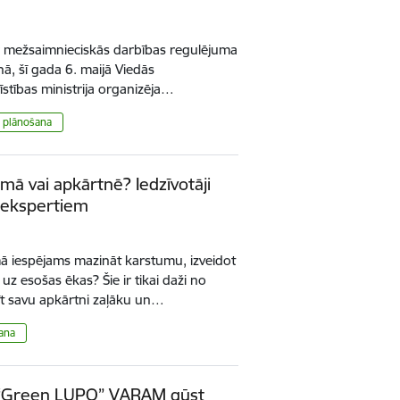
par mežsaimnieciskās darbības regulējuma
ā, šī gada 6. maijā Viedās
īstības ministrija organizēja…
as plānošana
lmā vai apkārtnē? Iedzīvotāji
s ekspertiem
ā iespējams mazināt karstumu, izveidot
 uz esošas ēkas? Šie ir tikai daži no
īt savu apkārtni zaļāku un…
šana
ā “Green LUPO” VARAM gūst