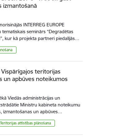
es izmantošanā
ā norisinājās INTERREG EUROPE
 tematiskais seminārs “Degradētas
mi”, kur kā projekta partneri piedalījās…
lānošana
Vispārīgajos teritorijas
as un apbūves noteikumos
ēkā Viedās administrācijas un
 izstrādātie Ministru kabineta noteikumu
nas, izmantošanas un apbūves…
Teritorijas attīstības plānošana