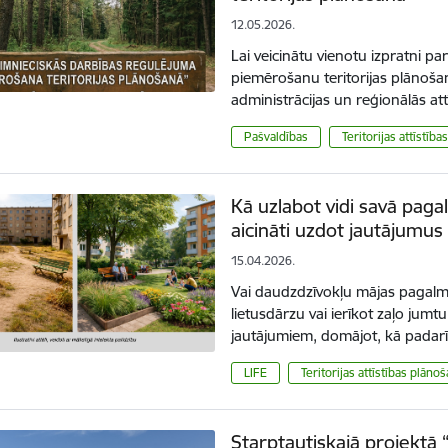
12.05.2026.
Lai veicinātu vienotu izpratni 
piemērošanu teritorijas plānošan
administrācijas un reģionālās att
Pašvaldības
Teritorijas attīstīb
Kā uzlabot vidi savā paga
aicināti uzdot jautājumu
15.04.2026.
Vai daudzdzīvokļu mājas pagalm
lietusdārzu vai ierīkot zaļo jumtu
jautājumiem, domājot, kā padar
LIFE
Teritorijas attīstības plāno
Starptautiskajā projekt