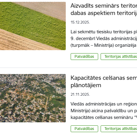
Aizvadīts seminārs terito
dabas aspektiem teritori
15.12.2025.
Lai sekmētu tiesisku teritorijas
9. decembrī Viedās administrācija
(turpmāk – Ministrija) organizēj
Pašvaldības
Teritorijas attīstīb
Kapacitātes celšanas semi
plānotājiem
21.11.2025.
Viedās administrācijas un reģionā
Ministrija) aicina pašvaldību un
kapacitātes celšanas semināru 
Pašvaldības
Teritorijas attīstīb