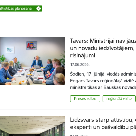
 attīstības plānošana
Tavars: Ministrijai nav j
un novadu iedzīvotājiem, 
risinājumi
17.06.2026.
Šodien, 17. jūnijā, viedās adminis
Edgars Tavars reģionālajā vizītē
ministrs tikās ar Bauskas nov
Preses relīze
reģionālā vizīte
Līdzsvars starp attīstību
eksperti un pašvaldību pl