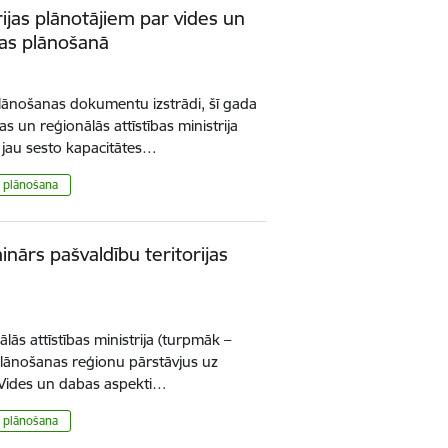
rijas plānotājiem par vides un
jas plānošanā
 plānošanas dokumentu izstrādi, šī gada
s un reģionālās attīstības ministrija
a jau sesto kapacitātes…
as plānošana
nārs pašvaldību teritorijas
lās attīstības ministrija (turpmāk –
 plānošanas reģionu pārstāvjus uz
“Vides un dabas aspekti…
as plānošana