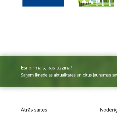
Esi pirmais, kas uzzina!
Saņem iknedēļas aktualitātes un citus jaunumus sa
Kājene
Ātrās saites
Noderīg