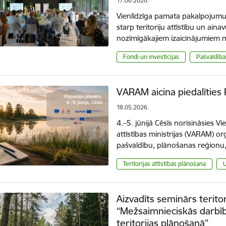
17.06.2026.
Vienlīdzīga pamata pakalpojumu 
starp teritoriju attīstību un aina
nozīmīgākajiem izaicinājumiem 
Fondi un investīcijas
Pašvaldība
VARAM aicina piedalīties 
18.05.2026.
4.–5. jūnijā Cēsīs norisināsies V
attīstības ministrijas (VARAM) or
pašvaldību, plānošanas reģionu, 
Teritorijas attīstības plānošana
Aizvadīts seminārs terito
“Mežsaimnieciskās darbī
teritorijas plānošanā”