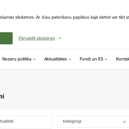
iešamās sīkdatnes. Ar Jūsu piekrišanu papildus šajā vietnē var tikt i
Pārvaldīt sīkdatnes
Nozaru politika
Aktualitātes
Fondi un ES
Kontak
mi
ualitāti
Kategorija