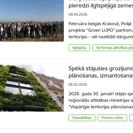
pieredzi ilgtspējīgā zem
09.04.2026.
Februāra beigās Krakovā, Polij
projekta “Green LUPO” partneru
teritorijas – vēl neatklāti dārgu
Ilgtspēja
Teritorijas attīstības p
Spēkā stājušies grozījumi 
plānošanas, izmantošan
06.02.2026.
2026. gada 30. janvārī stājās sp
reģionālās attīstības ministrijas
“Vispārīgie teritorijas plānoša
Pašvaldības
Preses relīze