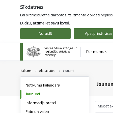
Pāriet uz lapas saturu
Sīkdatnes
Lai šī tīmekļvietne darbotos, tā izmanto obligāti nepiec
Lūdzu, atzīmējiet savu izvēli:
Noraidīt
Apstiprināt visas
Par mums
Sākums
Aktualitātes
Jaunumi
Jaunu
Notikumu kalendārs
Jaunumi
Informācija presei
Meklēt akt
Foto un video