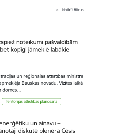
Notīrīt filtrus
āuzspiež noteikumi pašvaldībām
bet kopīgi jāmeklē labākie
trācijas un reģionālās attīstības ministrs
 apmeklēja Bauskas novadu. Vizītes laikā
ada domes…
Teritorijas attīstības plānošana
, enerģētiku un ainavu –
ānotāji diskutē plenērā Cēsīs