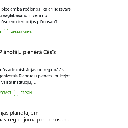
pieejamība reģionos, kā arī līdzsvars
vu saglabāšanu ir vieni no
mūsdienu teritorijas plānošanā…
s
Preses relīze
Plānotāju plenērā Cēsīs
iedās administrācijas un reģionālās
ganizētais Plānotāju plenērs, pulcējot
valsts institūciju,…
URBACT
ESPON
rijas plānotājiem
bas regulējuma piemērošana