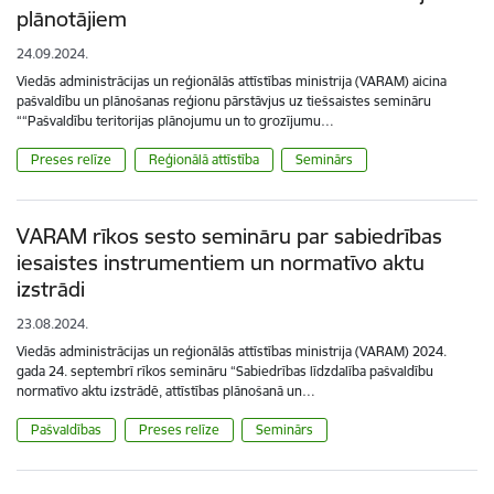
plānotājiem
24.09.2024.
Viedās administrācijas un reģionālās attīstības ministrija (VARAM) aicina
pašvaldību un plānošanas reģionu pārstāvjus uz tiešsaistes semināru
““Pašvaldību teritorijas plānojumu un to grozījumu…
Preses relīze
Reģionālā attīstība
Seminārs
VARAM rīkos sesto semināru par sabiedrības
iesaistes instrumentiem un normatīvo aktu
izstrādi
23.08.2024.
Viedās administrācijas un reģionālās attīstības ministrija (VARAM) 2024.
gada 24. septembrī rīkos semināru “Sabiedrības līdzdalība pašvaldību
normatīvo aktu izstrādē, attīstības plānošanā un…
Pašvaldības
Preses relīze
Seminārs