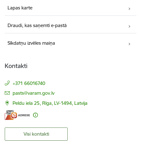
Lapas karte
Draudi, kas saņemti e-pastā
Sīkdatņu izvēles maiņa
Kontakti
+371 66016740
E-pasts:
pasts@varam.gov.lv
Peldu iela 25, Rīga, LV-1494, Latvija
Visi kontakti