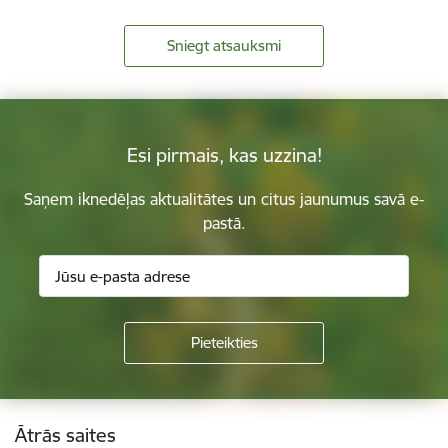
Sniegt atsauksmi
Esi pirmais, kas uzzina!
Saņem iknedēļas aktualitātes un citus jaunumus savā e-
pastā.
Kājene
Ātrās saites