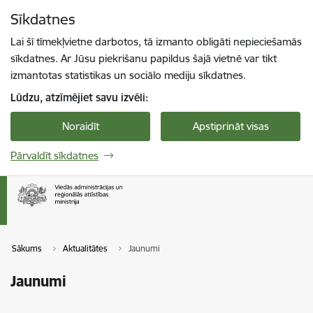
Pāriet uz lapas saturu
Sīkdatnes
Spied
lai meklētu
Enter
Lai šī tīmekļvietne darbotos, tā izmanto obligāti nepieciešamās
sīkdatnes. Ar Jūsu piekrišanu papildus šajā vietnē var tikt
izmantotas statistikas un sociālo mediju sīkdatnes.
Lūdzu, atzīmējiet savu izvēli:
Noraidīt
Apstiprināt visas
Pārvaldīt sīkdatnes
Sākums
Aktualitātes
Jaunumi
Jaunumi