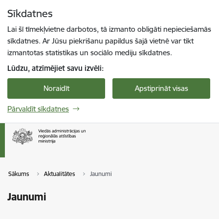
Pāriet uz lapas saturu
Sīkdatnes
Spied
lai meklētu
Enter
Lai šī tīmekļvietne darbotos, tā izmanto obligāti nepieciešamās
sīkdatnes. Ar Jūsu piekrišanu papildus šajā vietnē var tikt
izmantotas statistikas un sociālo mediju sīkdatnes.
Lūdzu, atzīmējiet savu izvēli:
Noraidīt
Apstiprināt visas
Pārvaldīt sīkdatnes
Sākums
Aktualitātes
Jaunumi
Jaunumi