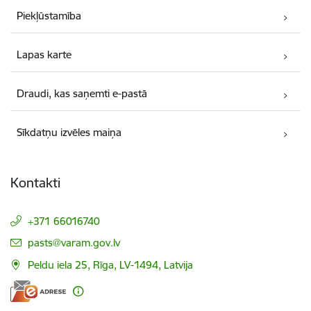
Piekļūstamība
Lapas karte
Draudi, kas saņemti e-pastā
Sīkdatņu izvēles maiņa
Kontakti
+371 66016740
E-pasts:
pasts@varam.gov.lv
Peldu iela 25, Rīga, LV-1494, Latvija