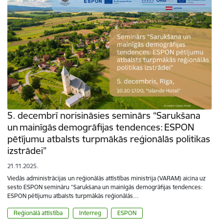
5. decembrī norisināsies seminārs “Sarukšana
un mainīgās demogrāfijas tendences: ESPON
pētījumu atbalsts turpmākās reģionālās politikas
izstrādei”
21.11.2025.
Viedās administrācijas un reģionālās attīstības ministrija (VARAM) aicina uz
sesto ESPON semināru “Sarukšana un mainīgās demogrāfijas tendences:
ESPON pētījumu atbalsts turpmākās reģionālās…
Reģionālā attīstība
Interreg
ESPON