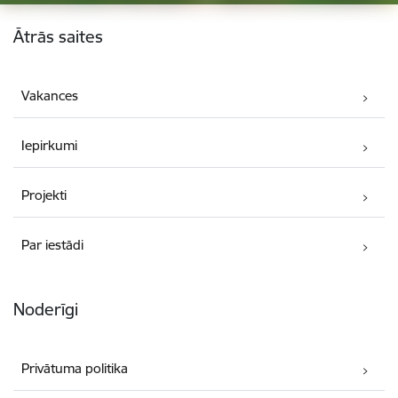
Kājene
Ātrās saites
Vakances
Iepirkumi
Projekti
Par iestādi
Noderīgi
Privātuma politika