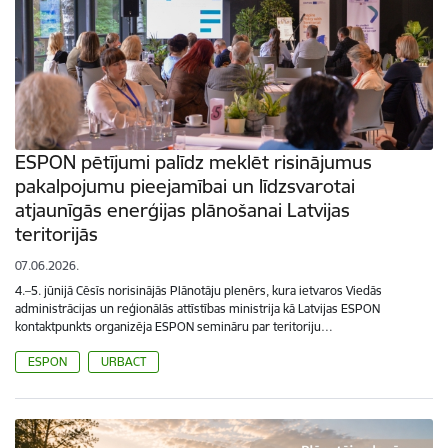
ESPON pētījumi palīdz meklēt risinājumus
pakalpojumu pieejamībai un līdzsvarotai
atjaunīgās enerģijas plānošanai Latvijas
teritorijās
07.06.2026.
4.–5. jūnijā Cēsīs norisinājās Plānotāju plenērs, kura ietvaros Viedās
administrācijas un reģionālās attīstības ministrija kā Latvijas ESPON
kontaktpunkts organizēja ESPON semināru par teritoriju…
ESPON
URBACT