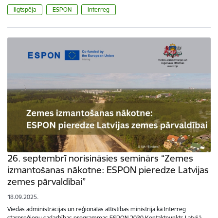
Ilgtspēja
ESPON
Interreg
26. septembrī norisināsies seminārs “Zemes
izmantošanas nākotne: ESPON pieredze Latvijas
zemes pārvaldībai”
18.09.2025.
Viedās administrācijas un reģionālās attīstības ministrija kā Interreg
starpreģionu sadarbības programmas ESPON 2030 Kontaktpunkts Latvijā