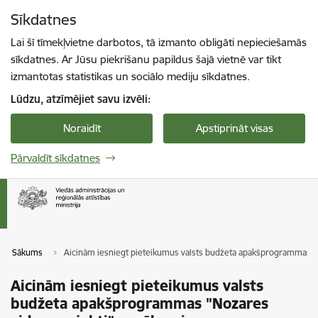
Pāriet uz lapas saturu
Sīkdatnes
Spied
lai meklētu
Enter
Lai šī tīmekļvietne darbotos, tā izmanto obligāti nepieciešamās
sīkdatnes. Ar Jūsu piekrišanu papildus šajā vietnē var tikt
izmantotas statistikas un sociālo mediju sīkdatnes.
Lūdzu, atzīmējiet savu izvēli:
Noraidīt
Apstiprināt visas
Pārvaldīt sīkdatnes
Sākums
Aicinām iesniegt pieteikumus valsts budžeta apakšprogrammas "
Aicinām iesniegt pieteikumus valsts
budžeta apakšprogrammas "Nozares