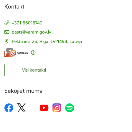
Kontakti
+371 66016740
E-pasts:
pasts@varam.gov.lv
Peldu iela 25, Rīga, LV-1494, Latvija
Visi kontakti
Sekojiet mums