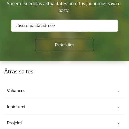
Saņem iknedēļas aktualitātes un citus jaunumus savā e-
pastā.
Kājene
Ātrās saites
Vakances
Iepirkumi
Projekti