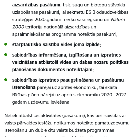
aizsardzības pasākumi
, t.sk. sugu un biotopu stāvokļa
uzlabošanas pasākumi, lai sekmētu ES Biodaudzveidības
stratēģijas 2030.gadam mērķu sasniegšanu un
Natura
2000
teritoriju nacionālā aizsardzības un
apsaimniekošanas programmā noteiktie pasākumi
;
starptautisko saistību vides jomā izpilde
;
sabiedrības informēšana, izglītošana un izpratnes
veicināšana atbilstoši vides un dabas nozaru politikas
plānošanas dokumentos noteiktajam;
sabiedrības izpratnes paaugstināšana
un
pasākumu
īstenošana
pārejai uz aprites ekonomiku, tai skaitā
Rīcības plāna pārejai uz aprites ekonomiku 2020.–2027.
gadam uzdevumu ieviešana.
Netiek atbalstītas aktivitātes (pasākumi), kas tieši saistītas ar
valsts pārvaldes iestāžu nolikumos noteikto pamatuzdevumu
īstenošanu un dublē citu valsts budžeta programmās