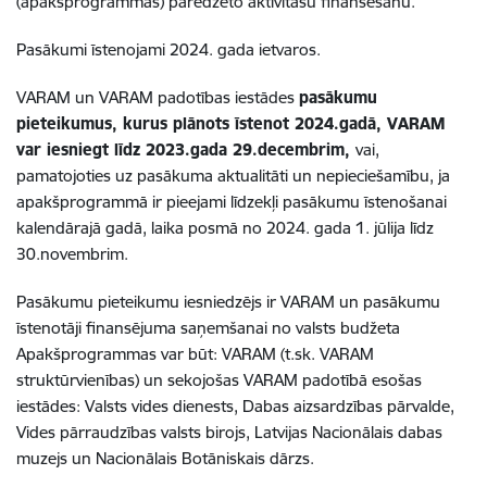
(apakšprogrammās) paredzēto aktivitāšu finansēšanu
.
Pasākumi īstenojami 2024. gada ietvaros.
VARAM un VARAM padotības iestādes
pasākumu
pieteikumus, kurus plānots īstenot 2024.gadā, VARAM
var iesniegt līdz 2023.gada 29.decembrim,
vai,
pamatojoties uz pasākuma aktualitāti un nepieciešamību, ja
apakšprogrammā ir pieejami līdzekļi pasākumu īstenošanai
kalendārajā gadā, laika posmā no 2024. gada 1. jūlija līdz
30.novembrim.
Pasākumu pieteikumu iesniedzējs ir VARAM un pasākumu
īstenotāji finansējuma saņemšanai no valsts budžeta
Apakšprogrammas var būt: VARAM (t.sk. VARAM
struktūrvienības) un
sekojošas VARAM padotībā esošas
iestādes:
Valsts vides dienests, Dabas aizsardzības pārvalde,
Vides pārraudzības valsts birojs, Latvijas Nacionālais dabas
muzejs un Nacionālais Botāniskais dārzs.