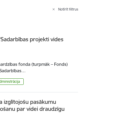
Notīrīt filtrus
“Sadarbības projekti vides
izsardzības fonda (turpmāk – Fonds)
 “Sadarbības…
dministrācija
a izglītojošu pasākumu
došanu par videi draudzīgu