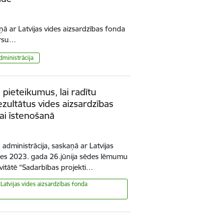
ņā ar Latvijas vides aizsardzības fonda
ursu…
dministrācija
 pieteikumus, lai radītu
zultātus vides aizsardzības
vai īstenošanā
 administrācija, saskaņā ar Latvijas
mes 2023. gada 26.jūnija sēdes lēmumu
ivitātē “Sadarbības projekti…
 Latvijas vides aizsardzības fonda