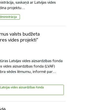
istrācija, saskaņā ar Latvijas vides
dina projektu…
dministrācija
umus valsts budžeta
s vides projekti"
tūras Latvijas vides aizsardzības fonda
as vides aizsardzības fonda (LVAF)
bra sēdes lēmumu, informē par…
 Latvijas vides aizsardzības fonda
idē