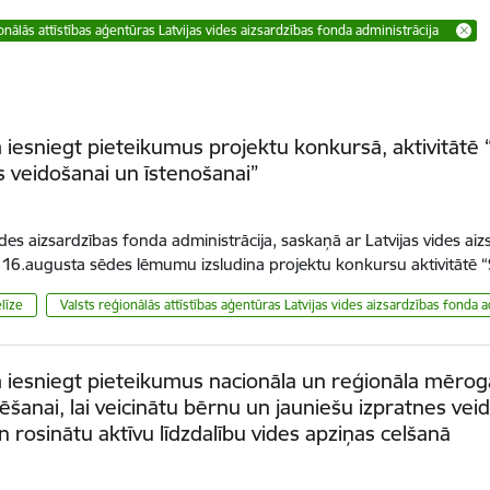
onālās attīstības aģentūras Latvijas vides aizsardzības fonda administrācija
 iesniegt pieteikumus projektu konkursā, aktivitātē 
as veidošanai un īstenošanai”
.
vides aizsardzības fonda administrācija, saskaņā ar Latvijas vides a
16.augusta sēdes lēmumu izsludina projektu konkursu aktivitātē
līze
Valsts reģionālās attīstības aģentūras Latvijas vides aizsardzības fonda a
 iesniegt pieteikumus nacionāla un reģionāla mērog
ēšanai, lai veicinātu bērnu un jauniešu izpratnes vei
un rosinātu aktīvu līdzdalību vides apziņas celšanā