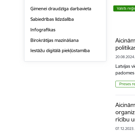
Ģimenei draudzīga darbavieta
Valsts reģi
Sabiedrības līdzdalība
Infografikas
Aicinām
Birokrātijas mazināšana
politik
Iestāžu digitālā piekļūstamība
20.08.2024
Latvijas 
padomes 
Preses re
Aicinām
organiz
rīcību 
07.12.2023.