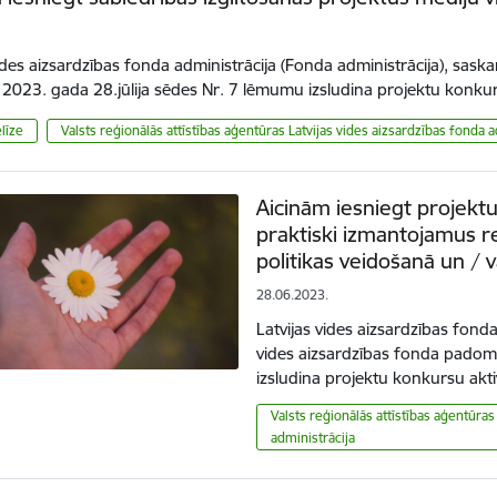
vides aizsardzības fonda administrācija (Fonda administrācija), saska
023. gada 28.jūlija sēdes Nr. 7 lēmumu izsludina projektu konk
līze
Valsts reģionālās attīstības aģentūras Latvijas vides aizsardzības fonda a
Aicinām iesniegt projektu
praktiski izmantojamus re
politikas veidošanā un / 
28.06.2023.
Latvijas vides aizsardzības fonda
vides aizsardzības fonda pado
izsludina projektu konkursu akt
Valsts reģionālās attīstības aģentūras
administrācija