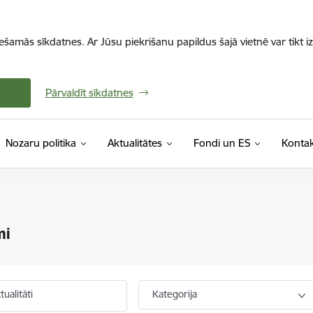
iešamās sīkdatnes. Ar Jūsu piekrišanu papildus šajā vietnē var tikt i
Pārvaldīt sīkdatnes
Nozaru politika
Aktualitātes
Fondi un ES
Kontak
mi
ualitāti
Kategorija