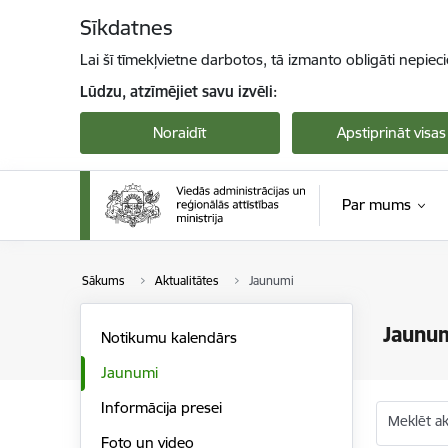
Pāriet uz lapas saturu
Sīkdatnes
Lai šī tīmekļvietne darbotos, tā izmanto obligāti nepiec
Lūdzu, atzīmējiet savu izvēli:
Noraidīt
Apstiprināt visas
Par mums
Sākums
Aktualitātes
Jaunumi
Jaunu
Notikumu kalendārs
Jaunumi
Informācija presei
Meklēt akt
Foto un video