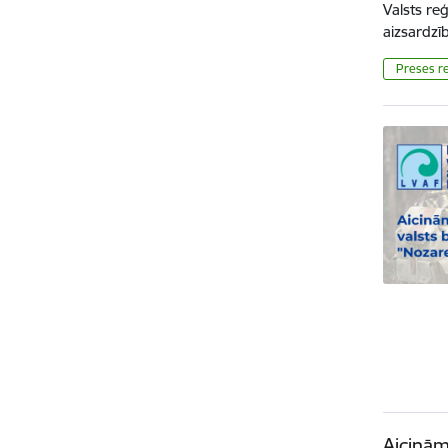
Valsts re
aizsardz
Preses re
Aicinām