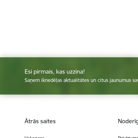
Esi pirmais, kas uzzina!
Saņem iknedēļas aktualitātes un citus jaunumus sa
Kājene
Ātrās saites
Noderīg