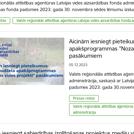
ģionālās attīstības aģentūras Latvijas vides aizsardzības fonda admin
ības fonda padomes 2023. gada 30. novembra sēdes lēmumu izslu
līze
Valsts reģionālās attīstības aģentūras Latvijas vides aizsardzības fonda a
Aicinām iesniegt pieteik
apakšprogrammas "Nozare
pasākumiem
05.12.2023.
Valsts reģionālās attīstības aģen
administrācija, saskaņā ar Latvij
padomes 2023. gada 30.novem
Preses relīze
Valsts reģionālās attīstības aģentūras
administrācija
 iesniegt sabiedrības izglītošanas projektus mediju v