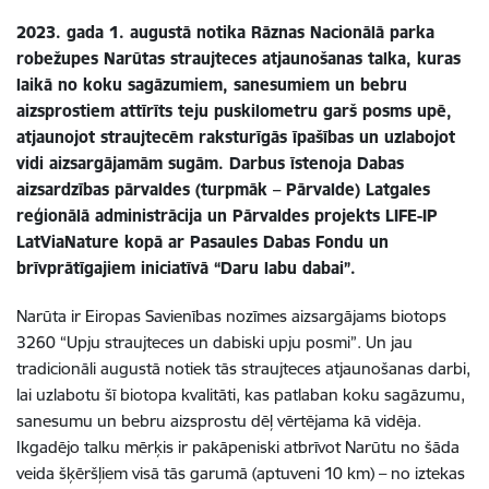
2023. gada 1. augustā notika Rāznas Nacionālā parka
robežupes Narūtas straujteces atjaunošanas talka, kuras
laikā no koku sagāzumiem, sanesumiem un bebru
aizsprostiem attīrīts teju puskilometru garš posms upē,
atjaunojot straujtecēm raksturīgās īpašības
un uzlabojot
vidi aizsargājamām sugām. Darbus īstenoja Dabas
aizsardzības pārvaldes (turpmāk – Pārvalde) Latgales
reģionālā administrācija un Pārvaldes projekts LIFE-IP
LatViaNature kopā ar Pasaules Dabas Fondu un
brīvprātīgajiem iniciatīvā “Daru labu dabai”.
Narūta ir
Eiropas Savienības nozīmes aizsargājams biotops
3260
“Upju straujteces un dabiski upju posmi”. Un jau
tradicionāli augustā notiek tās straujteces atjaunošanas darbi,
lai uzlabotu šī biotopa kvalitāti, kas patlaban koku sagāzumu,
sanesumu un bebru aizsprostu dēļ vērtējama kā vidēja
.
Ikgadējo talku mērķis ir
pakāpeniski
atbrīvot Narūtu no šāda
veida šķēršļiem visā tās garumā (aptuveni 10 km) – no iztekas