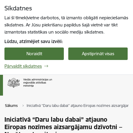
Pāriet uz lapas saturu
Sīkdatnes
Spied
lai meklētu
Enter
Lai šī tīmekļvietne darbotos, tā izmanto obligāti nepieciešamās
sīkdatnes. Ar Jūsu piekrišanu papildus šajā vietnē var tikt
izmantotas statistikas un sociālo mediju sīkdatnes.
Lūdzu, atzīmējiet savu izvēli:
Noraidīt
Apstiprināt visas
Pārvaldīt sīkdatnes
Sākums
Iniciatīvā “Daru labu dabai” atjauno Eiropas nozīmes aizsargājamu 
Iniciatīvā “Daru labu dabai” atjauno
Eiropas nozīmes aizsargājamu dzīvotni –