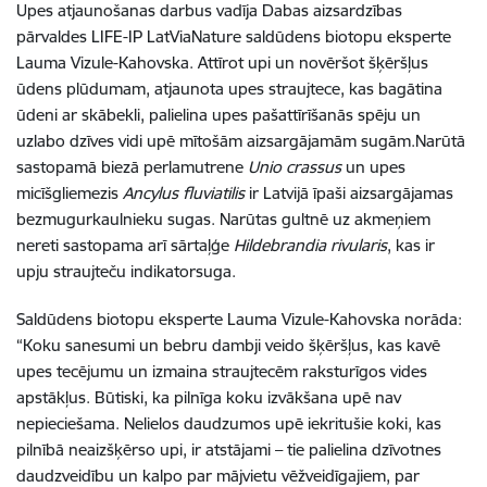
Upes atjaunošanas darbus vadīja Dabas aizsardzības
pārvaldes LIFE-IP LatViaNature saldūdens biotopu eksperte
Lauma Vizule-Kahovska. Attīrot upi un novēršot šķēršļus
ūdens plūdumam, atjaunota upes straujtece, kas bagātina
ūdeni ar skābekli, palielina upes pašattīrīšanās spēju un
uzlabo dzīves vidi upē mītošām aizsargājamām sugām.
Narūtā
sastopamā biezā perlamutrene
Unio crassus
un upes
micīšgliemezis
Ancylus fluviatilis
ir Latvijā īpaši aizsargājamas
bezmugurkaulnieku sugas. Narūtas gultnē uz akmeņiem
nereti sastopama arī sārtaļģe
Hildebrandia rivularis
, kas ir
upju straujteču indikatorsuga.
S
aldūdens biotopu eksperte Lauma Vizule-Kahovska norāda:
“Koku sanesumi un bebru dambji veido šķēršļus, kas kavē
upes tecējumu un izmaina straujtecēm raksturīgos vides
apstākļus. Būtiski, ka pilnīga koku izvākšana upē nav
nepieciešama. Nelielos daudzumos upē iekritušie koki, kas
pilnībā neaizšķērso upi, ir atstājami – tie palielina dzīvotnes
daudzveidību un kalpo par mājvietu vēžveidīgajiem, par