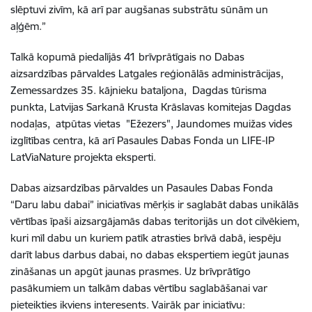
slēptuvi zivīm, kā arī par augšanas substrātu sūnām un
aļģēm.”
Talkā kopumā piedalījās 41 brīvprātīgais no Dabas
aizsardzības pārvaldes Latgales reģionālās administrācijas,
Zemessardzes 35. kājnieku bataljona, Dagdas tūrisma
punkta, Latvijas Sarkanā Krusta Krāslavas komitejas Dagdas
nodaļas, atpūtas vietas "Ežezers", Jaundomes muižas vides
izglītības centra, kā arī Pasaules Dabas Fonda un LIFE-IP
LatViaNature projekta eksperti.
Dabas aizsardzības pārvaldes un Pasaules Dabas Fonda
“Daru labu dabai” iniciatīvas mērķis ir saglabāt dabas unikālās
vērtības īpaši aizsargājamās dabas teritorijās un dot cilvēkiem,
kuri mīl dabu un kuriem patīk atrasties brīvā dabā, iespēju
darīt labus darbus dabai, no dabas ekspertiem iegūt jaunas
zināšanas un apgūt jaunas prasmes. Uz brīvprātīgo
pasākumiem un talkām dabas vērtību saglabāšanai var
pieteikties ikviens interesents.
Vairāk par iniciatīvu: