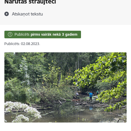
Narūtas straujteci
Atskaņot tekstu
Publicēts
pirms vairāk nekā 3 gadiem
Publicēts: 02.08.2023.