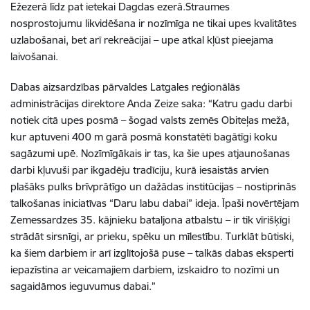
Ežezerā līdz pat ietekai Dagdas ezerā.Straumes
nosprostojumu likvidēšana ir nozīmīga ne tikai upes kvalitātes
uzlabošanai, bet arī rekreācijai – upe atkal kļūst pieejama
laivošanai.
Dabas aizsardzības pārvaldes Latgales reģionālās
administrācijas direktore Anda Zeize saka: “Katru gadu darbi
notiek citā upes posmā – šogad valsts zemēs Obiteļas mežā,
kur aptuveni 400 m garā posmā konstatēti bagātīgi koku
sagāzumi upē. Nozīmīgākais ir tas, ka šie upes atjaunošanas
darbi kļuvuši par ikgadēju tradīciju, kurā iesaistās arvien
plašāks pulks brīvprātīgo un dažādas institūcijas – nostiprinās
talkošanas iniciatīvas “Daru labu dabai” ideja. Īpaši novērtējam
Zemessardzes 35. kājnieku bataljona atbalstu – ir tik vīrišķīgi
strādāt sirsnīgi, ar prieku, spēku un mīlestību. Turklāt būtiski,
ka šiem darbiem ir arī izglītojošā puse – talkās dabas eksperti
iepazīstina ar veicamajiem darbiem, izskaidro to nozīmi un
sagaidāmos ieguvumus dabai.
”