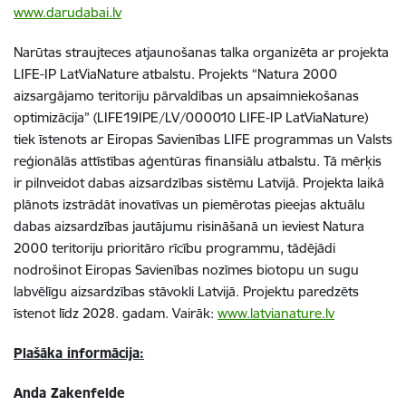
www.darudabai.lv
Narūtas
straujteces atjaunošanas talka organizēta ar projekta
LIFE-IP LatViaNature atbalstu.
Projekts “Natura 2000
aizsargājamo teritoriju pārvaldības un apsaimniekošanas
optimizācija” (LIFE19IPE/LV/000010 LIFE-IP LatViaNature)
tiek īstenots ar Eiropas Savienības LIFE programmas un Valsts
reģionālās attīstības aģentūras finansiālu atbalstu. Tā mērķis
ir pilnveidot dabas aizsardzības sistēmu Latvijā. Projekta laikā
plānots izstrādāt inovatīvas un piemērotas pieejas aktuālu
dabas aizsardzības jautājumu risināšanā un ieviest Natura
2000 teritoriju prioritāro rīcību programmu, tādējādi
nodrošinot Eiropas Savienības nozīmes biotopu un sugu
labvēlīgu aizsardzības stāvokli Latvijā. Projektu paredzēts
īstenot līdz 2028. gadam. Vairāk:
www.latvianature.lv
Plašāka informācija:
Anda Zakenfelde