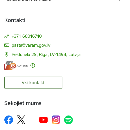
Kontakti
+371 66016740
E-pasts:
pasts@varam.gov.lv
Peldu iela 25, Rīga, LV-1494, Latvija
Visi kontakti
Sekojiet mums