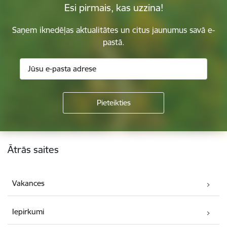
Esi pirmais, kas uzzina!
Saņem iknedēļas aktualitātes un citus jaunumus savā e-
pastā.
Kājene
Ātrās saites
Vakances
Iepirkumi