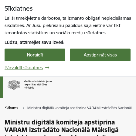
Pāriet uz lapas saturu
Sīkdatnes
Spied
lai meklētu
Enter
Lai šī tīmekļvietne darbotos, tā izmanto obligāti nepieciešamās
sīkdatnes. Ar Jūsu piekrišanu papildus šajā vietnē var tikt
izmantotas statistikas un sociālo mediju sīkdatnes.
Lūdzu, atzīmējiet savu izvēli:
Noraidīt
Apstiprināt visas
Pārvaldīt sīkdatnes
Sākums
Ministru digitālā komiteja apstiprina VARAM izstrādāto Nacionālā 
Ministru digitālā komiteja apstiprina
VARAM izstrādāto Nacionālā Mākslīgā