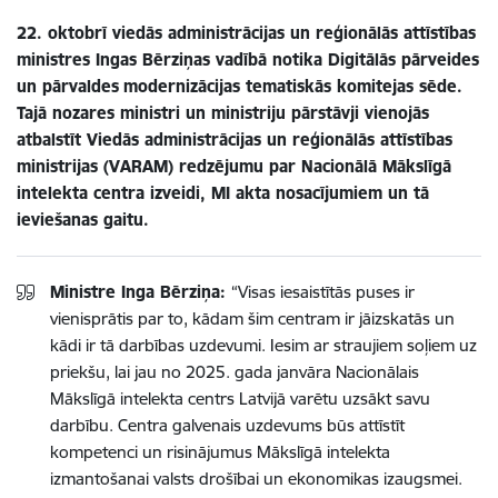
22. oktobrī viedās administrācijas un reģionālās attīstības
ministres Ingas Bērziņas vadībā notika Digitālās pārveides
un pārvaldes
modernizācijas tematiskās komitejas sēde.
Tajā nozares ministri un ministriju pārstāvji vienojās
atbalstīt Viedās administrācijas un reģionālās attīstības
ministrijas (VARAM) redzējumu par Nacionālā Mākslīgā
intelekta centra izveidi, MI akta nosacījumiem un tā
ieviešanas gaitu
.
Ministre Inga Bērziņa:
“Visas iesaistītās puses ir
vienisprātis par to, kādam šim centram ir jāizskatās un
kādi ir tā darbības uzdevumi. Iesim ar straujiem soļiem uz
priekšu, lai jau no 2025. gada janvāra Nacionālais
Mākslīgā intelekta centrs Latvijā varētu uzsākt savu
darbību. Centra galvenais uzdevums būs attīstīt
kompetenci un risinājumus Mākslīgā intelekta
izmantošanai valsts drošībai un ekonomikas izaugsmei.