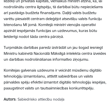
līdzekļi un privātais kapitāls, vienlaikus ministri atzina, ka, lai
nodrošinātu centra ilgtspēju, tā darbībai būtu nepieciešams
arī pastāvīgs budžeta finansējums. Daļēji valsts budžetu
varētu piesaistīt centram deleģējot atsevišķu valsts funkciju
īstenošanu MI jomā. Komitejā ministri vienojās operatīvi
apzināt iespējamās funkcijas un uzdevumus, kuras būtu
lietderīgi nodot šāda centra pārziņā.
Turpmākās darbības paredz izstrādāt un jau šogad iesniegt
Ministru kabinetā Nacionālā Mākslīgā intelekta centra izveides
un darbības nodrošināšanas informatīvo ziņojumu.
Komitejas galvenais uzdevums ir veicināt mūsdienu digitālo
tehnoloģiju izmantošanu, attīstīt sabiedrības un valsts
pārvaldes spēju efektīvi izmantot digitālo tehnoloģiju iespējas,
paaugstinot valsts un tautsaimniecības konkurētspēju.
Autors:
Sabiedrisko attiecību nodaļa