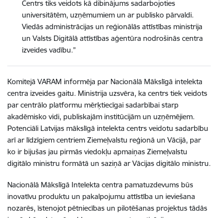
Centrs tiks veidots kā dibinājums sadarbojoties
universitātēm, uzņēmumiem un ar publisko pārvaldi.
Viedās administrācijas un reģionālās attīstības ministrija
un Valsts Digitālā attīstības aģentūra nodrošinās centra
izveides vadību.”
Komitejā VARAM informēja par Nacionālā Mākslīgā intelekta
centra izveides gaitu. Ministrija uzsvēra, ka centrs tiek veidots
par centrālo platformu mērķtiecīgai sadarbībai starp
akadēmisko vidi, publiskajām institūcijām un uzņēmējiem.
Potenciāli Latvijas mākslīgā intelekta centrs veidotu sadarbību
arī ar līdzīgiem centriem Ziemeļvalstu reģionā un Vācijā, par
ko ir bijušas jau pirmās viedokļu apmaiņas Ziemeļvalstu
digitālo ministru formātā un saziņā ar Vācijas digitālo ministru.
Nacionālā Mākslīgā Intelekta centra pamatuzdevums būs
inovatīvu produktu un pakalpojumu attīstība un ieviešana
nozarēs, īstenojot pētniecības un pilotēšanas projektus tādās