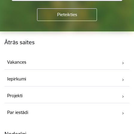
Kājene
Ātrās saites
Vakances
Iepirkumi
Projekti
Par iestādi
Noderīgi