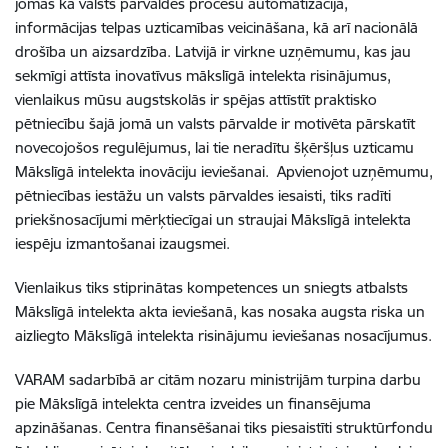
jomās kā valsts pārvaldes procesu automatizācija,
informācijas telpas uzticamības veicināšana, kā arī nacionālā
drošība un aizsardzība. Latvijā ir virkne uzņēmumu, kas jau
sekmīgi attīsta inovatīvus mākslīgā intelekta risinājumus,
vienlaikus mūsu augstskolās ir spējas attīstīt praktisko
pētniecību šajā jomā un valsts pārvalde ir motivēta pārskatīt
novecojošos regulējumus, lai tie neradītu šķēršļus uzticamu
Mākslīgā intelekta inovāciju ieviešanai. Apvienojot uzņēmumu,
pētniecības iestāžu un valsts pārvaldes iesaisti, tiks radīti
priekšnosacījumi mērķtiecīgai un straujai Mākslīgā intelekta
iespēju izmantošanai izaugsmei.
Vienlaikus tiks stiprinātas kompetences un sniegts atbalsts
Mākslīgā intelekta akta ieviešanā, kas nosaka augsta riska un
aizliegto Mākslīgā intelekta risinājumu ieviešanas nosacījumus.
VARAM
sadarbībā ar citām nozaru ministrijām turpina darbu
pie Mākslīgā intelekta centra izveides un finansējuma
apzināšanas. Centra finansēšanai tiks piesaistīti struktūrfondu