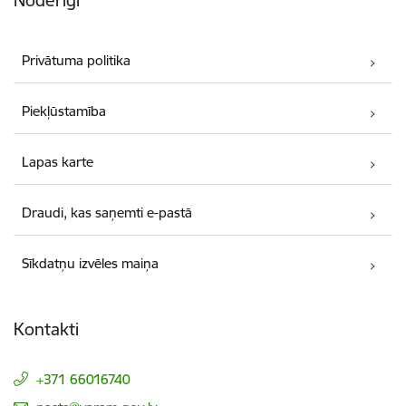
Privātuma politika
Piekļūstamība
Lapas karte
Draudi, kas saņemti e-pastā
Sīkdatņu izvēles maiņa
Kontakti
+371 66016740
E-pasts: